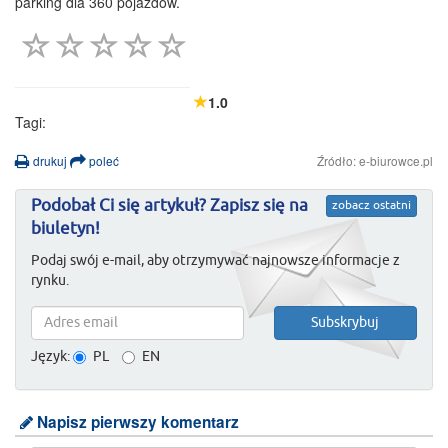
parking dla 360 pojazdów.
1.0
Tagi:
drukuj
poleć
Źródło: e-biurowce.pl
Podobał Ci się artykuł? Zapisz się na
zobacz ostatni
biuletyn!
Podaj swój e-mail, aby otrzymywać najnowsze informacje z
rynku.
Język:
PL
EN
Napisz pierwszy komentarz