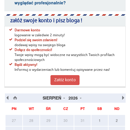
wyglądać profesjonalnie?
załóż swoje konto i pisz bloga !
Darmowe konto
logowanie w zaledwie 2 minuty!
Podziel się swoim zdaniem!
dodawaj wpisy na swojego bloga
Dołącz do społeczności!
Twoje wpisy mogą być widoczne na wszystkich Twoich profilach
społecznościowych
Bądź aktywny!
Informuj o wydarzeniach lub komentuj opisywane przez nas!
Załóż konto
SIERPIEŃ
2026
PN
WT
ŚR
CZ
PT
SB
ND
27
28
29
30
31
1
2