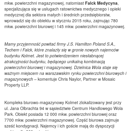
mkw. powierzchni magazynowej, natomiast
Falck Medycyna
,
specjalizująca się w usługach ratownictwa medycznego i opieki
medycznej dla sektora małych i średnich przedsiębiorstw,
wprowadzi się do obiektu w styczniu 2015 roku, zajmując 780
mkw. powierzchni biurowej i 145 mkw. powierzchni magazynowej.
Mamy przyjemność powitać firmy J.S. Hamilton Poland S.A.,
Techem i Falck, które znalazły się w gronie nowych najemców
budynku Kolmet. Jest to potwierdzeniem niesłabnącej
atrakcyjności budynku, będącego unikalną kombinacją
powierzchni biurowej i magazynowej. Dzielnica Wola staje się
ważnym miejscem na warszawskim rynku powierzchni biurowych i
magazynowych
– komentuje Chris Naylor, Partner w Mosaic
Property LLP.
Kompleks biurowo-magazynowy Kolmet zlokalizowany jest przy
ul. Jana Olbrachta 94 w sąsiedztwie Centrum Handlowego Wola
Park. Obiekt posiada 12 000 mkw. powierzchni biurowej oraz
7700 mkw. powierzchni magazynowej. Część biurowa zajmuje
sześć kondygnacji. Najemcy i ich goście mają do dyspozycji