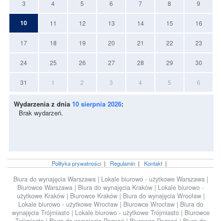
3
4
5
6
7
8
9
10
11
12
13
14
15
16
17
18
19
20
21
22
23
24
25
26
27
28
29
30
31
1
2
3
4
5
6
Wydarzenia z dnia
10 sierpnia 2026
:
Brak wydarzeń.
Polityka prywatności
|
Regulamin
|
Kontakt
|
Biura do wynajęcia Warszawa
|
Lokale biurowo - użytkowe Warszawa
|
Biurowce Warszawa
|
Biura do wynajęcia Kraków
|
Lokale biurowo -
użytkowe Kraków
|
Biurowce Kraków
|
Biura do wynajęcia Wrocław
|
Lokale biurowo - użytkowe Wrocław
|
Biurowce Wrocław
|
Biura do
wynajęcia Trójmiasto
|
Lokale biurowo - użytkowe Trójmiasto
|
Biurowce
Trójmiasto
|
Biura do wynajęcia Poznań
|
Biurowce Poznań
|
Biura do