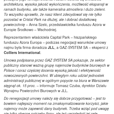
architektura, wysoka jakość wykończenia, możliwość ekspansji w
ramach budynku, ale także kameralna atmosfera i dużo zieleni.
To wszystko sprawiło, że nasz klient zdecydował się nie tylko
pozostać w Cristal Park na dłużej, ale i dobrać dodatkową
powierzchnię
– Anna Szelc, przedstawicielka funduszu Azora w
Europie Środkowo – Wschodniej.
Reprezentantem właściciela Capital Park – hiszpańskiego
funduszu Azora Europa – podczas negocjacji warunków umowy
najmu była firma doradcza
JLL
, a GAZ-SYSTEM SA – eksperci z
Colliers International
.
Umowa podpisana przez GAZ SYSTEM SA pokazuje, że sektor
publiczny stanowi ważną grupę najemców budynków biurowych w
Polsce i coraz częściej docenia wysoką jakość i efektywność
nowoczesnych powierzchni. W ubiegłym roku udział jednostek
administracji publicznej w ogólnym popycie na biura w Warszawie
sięgnął ok. 15 proc.
– informuje Tomasz Czuba, dyrektor Działu
Wynajmu Powierzchni Biurowych w JLL.
Do renegocjacji umowy należy się dobrze przygotować – jest to
bowiem najlepszy moment na zmaksymalizowanie korzyści, jakie
najemcy może zapewnić dany budynek. Trzeba wziąć pod uwagę
nie tylko obecne potrzeby firmy, ale też uwzględnić jej cele