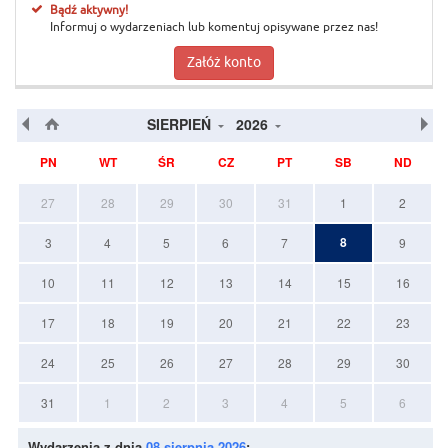
Bądź aktywny!
Informuj o wydarzeniach lub komentuj opisywane przez nas!
Załóż konto
SIERPIEŃ
2026
PN
WT
ŚR
CZ
PT
SB
ND
27
28
29
30
31
1
2
8
3
4
5
6
7
9
10
11
12
13
14
15
16
17
18
19
20
21
22
23
24
25
26
27
28
29
30
31
1
2
3
4
5
6
Wydarzenia z dnia
08 sierpnia 2026
: