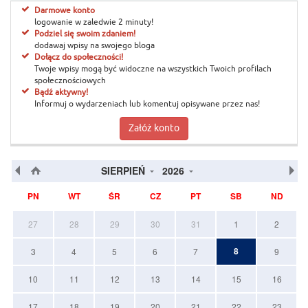
Darmowe konto
logowanie w zaledwie 2 minuty!
Podziel się swoim zdaniem!
dodawaj wpisy na swojego bloga
Dołącz do społeczności!
Twoje wpisy mogą być widoczne na wszystkich Twoich profilach
społecznościowych
Bądź aktywny!
Informuj o wydarzeniach lub komentuj opisywane przez nas!
Załóż konto
SIERPIEŃ
2026
PN
WT
ŚR
CZ
PT
SB
ND
27
28
29
30
31
1
2
8
3
4
5
6
7
9
10
11
12
13
14
15
16
17
18
19
20
21
22
23