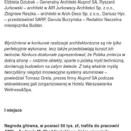
Elżbieta Dziubak – Generalny Architekt Aluprof SA, Ryszard
Jurkowski – architekt w AIR Jurkowscy-Architekci Sp. z o.o.,
Zbigniew Reszka – architekt w Arch-Deco Sp. z o.o., Dariusz Hyc
– przedstawiciel SARP, Danuta Burzyńska – Redaktor Naczelna
miesięcznika Builder.
Wyróżnione w konkursie realizacje architektoniczne są nie tylko
perfekcyjnie wykonane, lecz także przedstawiają kunszt ich
twórców. Konkurs doskonale zaprezentował, że Polska zmierza w
dobrą stronę – rodzime obiekty, oparte o polską myśl techniczną,
dorównują budowlom na całym świecie. Z taką właśnie myślą
tworzyliśmy niegdyś innowacyjne systemy aluminiowe
–
powiedział Tomasz Grela, prezes firmy Aluprof SA podczas
widowiskowej gali zorganizowanej w Hotelu Warszawianka
Wellness&Spa.
I miejsce
Nagroda główna, w postaci 50 tys. zł, trafiła do pracowni