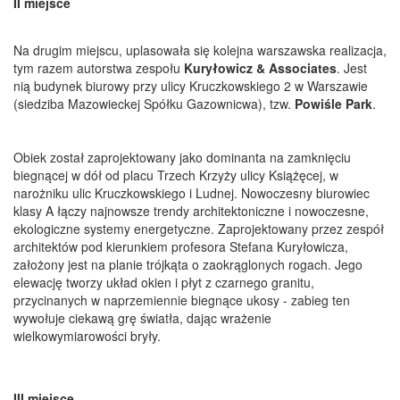
II miejsce
Na drugim miejscu, uplasowała się kolejna warszawska realizacja,
tym razem autorstwa zespołu
Kuryłowicz & Associates
. Jest
nią budynek biurowy przy ulicy Kruczkowskiego 2 w Warszawie
(siedziba Mazowieckej Spółku Gazownicwa), tzw.
Powiśle Park
.
Obiek został zaprojektowany jako dominanta na zamknięciu
biegnącej w dół od placu Trzech Krzyży ulicy Książęcej, w
narożniku ulic Kruczkowskiego i Ludnej. Nowoczesny biurowiec
klasy A łączy najnowsze trendy architektoniczne i nowoczesne,
ekologiczne systemy energetyczne. Zaprojektowany przez zespół
architektów pod kierunkiem profesora Stefana Kuryłowicza,
założony jest na planie trójkąta o zaokrąglonych rogach. Jego
elewację tworzy układ okien i płyt z czarnego granitu,
przycinanych w naprzemiennie biegnące ukosy - zabieg ten
wywołuje ciekawą grę światła, dając wrażenie
wielkowymiarowości bryły.
III miejsce