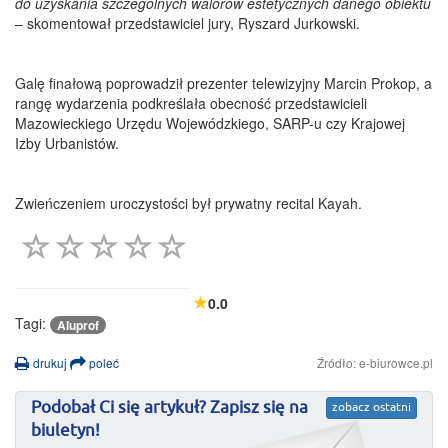
do uzyskania szczególnych walorów estetycznych danego obiektu
– skomentował przedstawiciel jury, Ryszard Jurkowski.
Galę finałową poprowadził prezenter telewizyjny Marcin Prokop, a
rangę wydarzenia podkreślała obecność przedstawicieli
Mazowieckiego Urzędu Wojewódzkiego, SARP-u czy Krajowej
Izby Urbanistów.
Zwieńczeniem uroczystości był prywatny recital Kayah.
0.0
Tagi:
Aluprof
drukuj
poleć
Źródło: e-biurowce.pl
Podobał Ci się artykuł? Zapisz się na
zobacz ostatni
biuletyn!