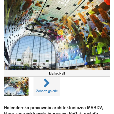
Market Hall
Zobacz galerię
Holenderska pracownia architektoniczna MVRDV,
która zaprojektowała biurowiec Bałtyk została