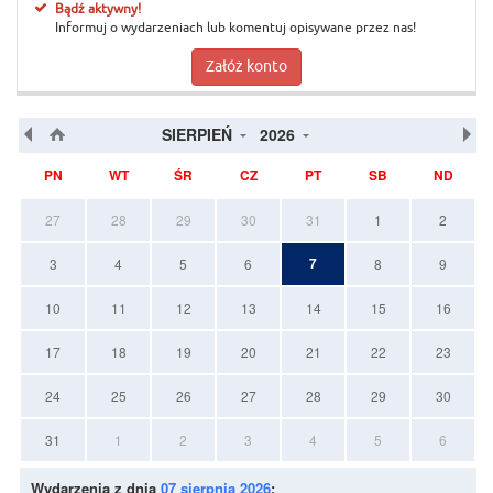
Bądź aktywny!
Informuj o wydarzeniach lub komentuj opisywane przez nas!
Załóż konto
SIERPIEŃ
2026
PN
WT
ŚR
CZ
PT
SB
ND
27
28
29
30
31
1
2
7
3
4
5
6
8
9
10
11
12
13
14
15
16
17
18
19
20
21
22
23
24
25
26
27
28
29
30
31
1
2
3
4
5
6
Wydarzenia z dnia
07 sierpnia 2026
: