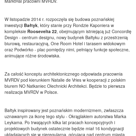
MarktHal pracowni MVRDV.
W listopadzie 2014 r. rozpoczęła się budowa poznańskiej
inwestycji
Bałtyk
, który stanie przy Rondzie Kaponiera w
kompleksie
Roosevelta 22
, obejmującym istniejącą już Concordię
Design - centrum designu, nowy budynek Bałtyku z przestrzenią
biurową, restauracyjną, One Room Hotel i tarasem widokowym
oraz Podwórko - plac pomiędzy nimi, pełniący funkcje społeczne,
animujące różne środowiska.
Za całość konceptu architektonicznego odpowiada pracownia
MVRDV pod kierunkiem Natalie de Vries w kooperacji z polskim
biurem NO Natkaniec Olechnicki Architekci. Będzie to pierwsza
realizacja MVRDV w Polsce.
Bałtyk inspirowany jest poznańskim modernizmem, zwłaszcza
uznawanym za ikonę tego stylu - Okrąglakiem autorstwa Marka
Leykama. Po trwających kilka lat pracach koncepcyjnych i
projektowych budynek ostatecznie będzie miał 16 kondygnacji
układających się w nieregularną, górującą nad centrum miasta