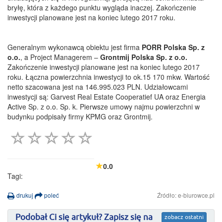
bryłę, która z każdego punktu wygląda inaczej. Zakończenie
inwestycji planowane jest na koniec lutego 2017 roku.
Generalnym wykonawcą obiektu jest firma
PORR Polska Sp. z
o.o.
, a Project Managerem –
Grontmij Polska Sp. z o.o.
Zakończenie inwestycji planowane jest na koniec lutego 2017
roku. Łączna powierzchnia inwestycji to ok.15 170 mkw. Wartość
netto szacowana jest na 146.995.023 PLN. Udziałowcami
inwestycji są: Garvest Real Estate Cooperatief UA oraz Energia
Active Sp. z o.o. Sp. k. Pierwsze umowy najmu powierzchni w
budynku podpisały firmy KPMG oraz Grontmij.
0.0
Tagi:
drukuj
poleć
Źródło: e-biurowce.pl
Podobał Ci się artykuł? Zapisz się na
zobacz ostatni