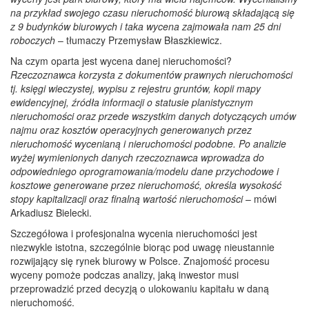
na przykład swojego czasu nieruchomość biurową składającą się
z 9 budynków biurowych i taka wycena zajmowała nam 25 dni
roboczych
– tłumaczy Przemysław Błaszkiewicz.
Na czym oparta jest wycena danej nieruchomości?
Rzeczoznawca korzysta z dokumentów prawnych nieruchomości
tj. księgi wieczystej, wypisu z rejestru gruntów, kopii mapy
ewidencyjnej, źródła informacji o statusie planistycznym
nieruchomości oraz przede wszystkim danych dotyczących umów
najmu oraz kosztów operacyjnych generowanych przez
nieruchomość wycenianą i nieruchomości podobne. Po analizie
wyżej wymienionych danych rzeczoznawca wprowadza do
odpowiedniego oprogramowania/modelu dane przychodowe i
kosztowe generowane przez nieruchomość, określa wysokość
stopy kapitalizacji oraz finalną wartość nieruchomości
– mówi
Arkadiusz Bielecki.
Szczegółowa i profesjonalna wycenia nieruchomości jest
niezwykle istotna, szczególnie biorąc pod uwagę nieustannie
rozwijający się rynek biurowy w Polsce. Znajomość procesu
wyceny pomoże podczas analizy, jaką inwestor musi
przeprowadzić przed decyzją o ulokowaniu kapitału w daną
nieruchomość.