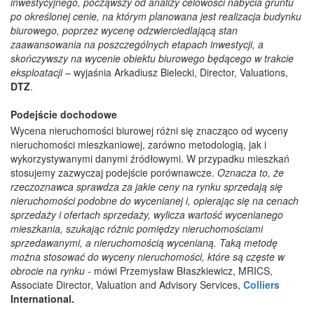
inwestycyjnego, począwszy od analizy celowości nabycia gruntu
po określonej cenie, na którym planowana jest realizacja budynku
biurowego, poprzez wycenę odzwierciedlającą stan
zaawansowania na poszczególnych etapach inwestycji, a
skończywszy na wycenie obiektu biurowego będącego w trakcie
eksploatacji
– wyjaśnia Arkadiusz Bielecki, Director, Valuations,
DTZ
.
Podejście dochodowe
Wycena nieruchomości biurowej różni się znacząco od wyceny
nieruchomości mieszkaniowej, zarówno metodologią, jak i
wykorzystywanymi danymi źródłowymi. W przypadku mieszkań
stosujemy zazwyczaj podejście porównawcze.
Oznacza to, że
rzeczoznawca sprawdza za jakie ceny na rynku sprzedają się
nieruchomości podobne do wycenianej i, opierając się na cenach
sprzedaży i ofertach sprzedaży, wylicza wartość wycenianego
mieszkania, szukając różnic pomiędzy nieruchomościami
sprzedawanymi, a nieruchomością wycenianą. Taką metodę
można stosować do wyceny nieruchomości, które są częste w
obrocie na rynku
- mówi Przemysław Błaszkiewicz, MRICS,
Associate Director, Valuation and Advisory Services,
Colliers
International.