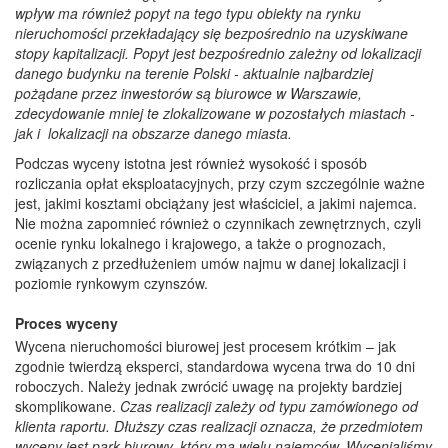
wpływ ma również popyt na tego typu obiekty na rynku
nieruchomości przekładający się bezpośrednio na uzyskiwane
stopy kapitalizacji. Popyt jest bezpośrednio zależny od lokalizacji
danego budynku na terenie Polski - aktualnie najbardziej
pożądane przez inwestorów są biurowce w Warszawie,
zdecydowanie mniej te zlokalizowane w pozostałych miastach -
jak i lokalizacji na obszarze danego miasta.
Podczas wyceny istotna jest również wysokość i sposób
rozliczania opłat eksploatacyjnych, przy czym szczególnie ważne
jest, jakimi kosztami obciążany jest właściciel, a jakimi najemca.
Nie można zapomnieć również o czynnikach zewnętrznych, czyli
ocenie rynku lokalnego i krajowego, a także o prognozach,
związanych z przedłużeniem umów najmu w danej lokalizacji i
poziomie rynkowym czynszów.
Proces wyceny
Wycena nieruchomości biurowej jest procesem krótkim – jak
zgodnie twierdzą eksperci, standardowa wycena trwa do 10 dni
roboczych. Należy jednak zwrócić uwagę na projekty bardziej
skomplikowane.
Czas realizacji zależy od typu zamówionego od
klienta raportu. Dłuższy czas realizacji oznacza, że przedmiotem
wyceny jest park biurowy, który ma wielu najemców. Wycenialiśmy