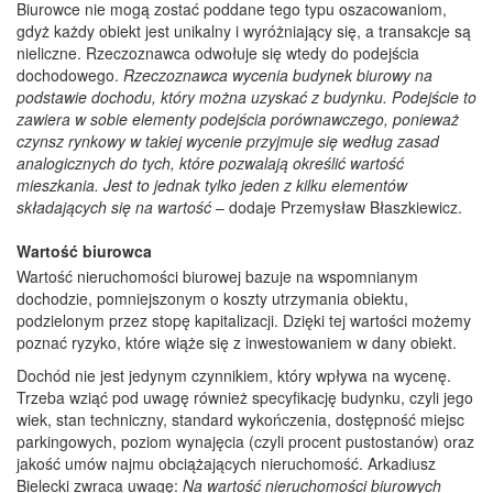
Biurowce nie mogą zostać poddane tego typu oszacowaniom,
gdyż każdy obiekt jest unikalny i wyróżniający się, a transakcje są
nieliczne. Rzeczoznawca odwołuje się wtedy do podejścia
dochodowego.
Rzeczoznawca wycenia budynek biurowy na
podstawie dochodu, który można uzyskać z budynku. Podejście to
zawiera w sobie elementy podejścia porównawczego, ponieważ
czynsz rynkowy w takiej wycenie przyjmuje się według zasad
analogicznych do tych, które pozwalają określić wartość
mieszkania. Jest to jednak tylko jeden z kilku elementów
składających się na wartość
– dodaje Przemysław Błaszkiewicz.
Wartość biurowca
Wartość nieruchomości biurowej bazuje na wspomnianym
dochodzie, pomniejszonym o koszty utrzymania obiektu,
podzielonym przez stopę kapitalizacji. Dzięki tej wartości możemy
poznać ryzyko, które wiąże się z inwestowaniem w dany obiekt.
Dochód nie jest jedynym czynnikiem, który wpływa na wycenę.
Trzeba wziąć pod uwagę również specyfikację budynku, czyli jego
wiek, stan techniczny, standard wykończenia, dostępność miejsc
parkingowych, poziom wynajęcia (czyli procent pustostanów) oraz
jakość umów najmu obciążających nieruchomość. Arkadiusz
Bielecki zwraca uwagę:
Na wartość nieruchomości biurowych