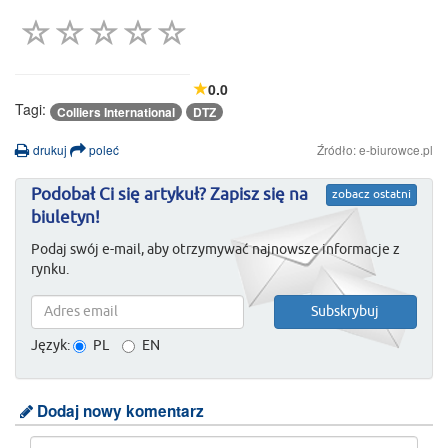
0.0
Tagi:
Colliers International
DTZ
drukuj
poleć
Źródło: e-biurowce.pl
Podobał Ci się artykuł? Zapisz się na
zobacz ostatni
biuletyn!
Podaj swój e-mail, aby otrzymywać najnowsze informacje z
rynku.
Język:
PL
EN
Dodaj nowy komentarz