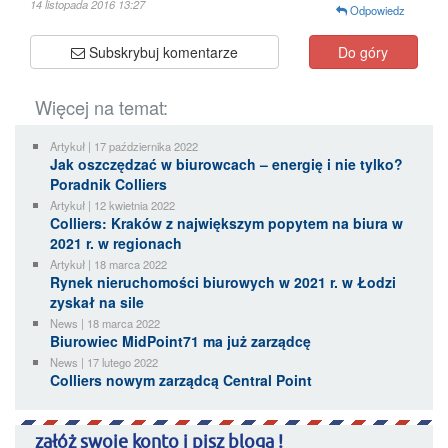
14 listopada 2016 13:27
Odpowiedz
Subskrybuj komentarze
Do góry
Więcej na temat:
Artykuł | 17 października 2022
Jak oszczędzać w biurowcach – energię i nie tylko?
Poradnik Colliers
Artykuł | 12 kwietnia 2022
Colliers: Kraków z największym popytem na biura w
2021 r. w regionach
Artykuł | 18 marca 2022
Rynek nieruchomości biurowych w 2021 r. w Łodzi
zyskał na sile
News | 18 marca 2022
Biurowiec MidPoint71 ma już zarządcę
News | 17 lutego 2022
Colliers nowym zarządcą Central Point
załóż swoje konto i pisz bloga !