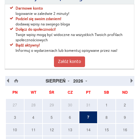
Darmowe konto
logowanie w zaledwie 2 minuty!
Podziel się swoim zdaniem!
dodawaj wpisy na swojego bloga
Dołącz do społeczności!
Twoje wpisy mogą być widoczne na wszystkich Twoich profilach
społecznościowych
Bądź aktywny!
Informuj o wydarzeniach lub komentuj opisywane przez nas!
Załóż konto
SIERPIEŃ
2026
PN
WT
ŚR
CZ
PT
SB
ND
27
28
29
30
31
1
2
7
3
4
5
6
8
9
10
11
12
13
14
15
16