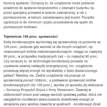
komorą spalania. Oznacza to, że urządzenie może pobierać
powietrze do spalania bezpośrednio z zewnątrz budynku np.
przez specjalny przewód w ścianie zewnętrznej, a nie z
pomieszczenia, w którym zainstalowany jest kocioł. Ponadto
ogranicza to do minimum ryzyko przedostania się spalin do
pomieszczeń kotłowni.
Tajemnicze 109 proc. sprawności
Kotły kondensacyjne wyróżniają się sprawnością na poziomie aż
109 proc., podczas gdy wartość ta dla innych urządzeń, np.
nowoczesnych kotłów niskotemperaturowych, osiąga co najwyżej
95 proc., w przypadku tradycyjnych zaś – co najwyżej 90 proc..
Czy oznacza to, że technologia kondensacji pozwala na
uzyskanie pewnej nadwyżki energetycznej, tzn. urządzenia
produkują więcej energii niż wynikałoby z ilości dostarczonego
paliwa? Niestety nie.
Żadne urządzenie nie pracuje ze
sprawnością ponad 100proc., a podawana sprawność kotłów
kondensacyjnych (do 109 proc.), wynika ze sposobu jej obliczania
– tłumaczy Krzysztof Gnyra z firmy Viessmann.
Dawniej w
obliczeniach brano pod uwagę wartość opałową paliwa, która nie
uwzględnia możliwości wykorzystania dodatkowej energii ze
skraplania pary wodnej zawartej w spalinach - kondensacji (brak