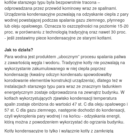
kotłów starszego typu była bezpowrotnie tracona –
odprowadzana przez przewód kominowy wraz ze spalinami.
Urządzenia kondensacyjne pozwalają na odzyskanie ciepła z pary
wodnej powstającej podczas spalania gazu ziemnego, płynnego
lub oleju opałowego. Oznacza to oszczędności na poziomie 15-20
proc. w porównaniu z technologią tradycyjną oraz nawet 30 proc.
- jeśli zestawimy piece kondensacyjne ze starymi kotłami.
Jak to działa?
Para wodna jest produktem „ubocznym” procesu spalania paliwa
z zawartością węgla i wodoru. Tradycyjne kotły nie pozwalają na
wykorzystanie zakumulowanego w niej ciepła poprzez
kondensację (kwaśny odczyn kondensatu spowodowałby
korodowanie elementów konstrukcji urządzenia), dlatego też w
instalacjach starszego typu para wraz ze znacznym ładunkiem
energetycznym zostaje odprowadzona na zewnątrz budynku. W
kotłach wykorzystujących zjawisko kondensacji temperatura
spalin zostaje obniżona do wartości 47 st. C dla oleju opałowego i
57 st. C dla gazu ziemnego, następnie dochodzi do kondensacji,
czyli wykroplenia pary wodnej i na końcu - odzyskania energii,
którą można z powodzeniem wykorzystać do ogrzania budynku.
Kotły kondensacyjne to tylko i wyłącznie kotły z zamkniętą