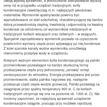
Swoją wysoką sprawność, a jednocześnie zdecydowanie wyższą
cenę niż w przypadku urządzeń tradycyjnych, kotły
kondensacyjne zawdzięczają m.in. najlepszych jakościowo
materiałów. Wymienniki spaliny/woda powinny być
wyprodukowane ze stali szlachetnej, charakteryzującej się bardzo
dobrą przewodnością cieplną, trwałością i odpornością na kwaśny
kondensat (w odróżnieniu od wymienników miedzianych w
tradycyjnych kotłach wiszących oraz żeliwnych – w stojących).
Specjalnie zaprojektowany wymiennik pozwala na czyszczenie
powierzchni wymiany ciepła przez spływający po niej kondensat.
Z kolei szerokie kanały wodne wymiennika umożliwiają
równomierny przepływ wody w urządzeniu.
Kolejnym ważnym elementem kotła kondensacyjnego są palniki
promiennikowe pozwalające na bardzo skuteczną formę
przekazywania ciepła przy jednoczesnej „zerowej” emisji
zanieczyszczeń do atmosfery. Energia przekazywana jest przez
promieniowanie, siatka palnika nagrzewa się, następnie
przekazuje część ciepła wodzie grzewczej. Palniki pozwalają na
osiągnięcie przez spaliny temperatury 900 st. C (w kotłach
tradycyjnych utrzymuje się ona na poziomie ok. 1300 st. C). Nie
możemy zapomnieć, że najwyższą sprawność urządzenie
kondensacyjne osiągnie, pracując przy możliwie najniższej