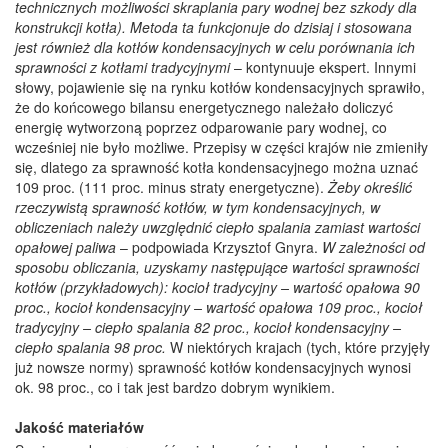
technicznych możliwości skraplania pary wodnej bez szkody dla
konstrukcji kotła). Metoda ta funkcjonuje do dzisiaj i stosowana
jest również dla kotłów kondensacyjnych w celu porównania ich
sprawności z kotłami tradycyjnymi
– kontynuuje ekspert. Innymi
słowy, pojawienie się na rynku kotłów kondensacyjnych sprawiło,
że do końcowego bilansu energetycznego należało doliczyć
energię wytworzoną poprzez odparowanie pary wodnej, co
wcześniej nie było możliwe. Przepisy w części krajów nie zmieniły
się, dlatego za sprawność kotła kondensacyjnego można uznać
109 proc. (111 proc. minus straty energetyczne).
Żeby określić
rzeczywistą sprawność kotłów, w tym kondensacyjnych, w
obliczeniach należy uwzględnić ciepło spalania zamiast wartości
opałowej paliwa
– podpowiada Krzysztof Gnyra.
W zależności od
sposobu obliczania, uzyskamy następujące wartości sprawności
kotłów (przykładowych): kocioł tradycyjny – wartość opałowa 90
proc., kocioł kondensacyjny – wartość opałowa 109 proc., kocioł
tradycyjny – ciepło spalania 82 proc., kocioł kondensacyjny –
ciepło spalania 98 proc.
W niektórych krajach (tych, które przyjęły
już nowsze normy) sprawność kotłów kondensacyjnych wynosi
ok. 98 proc., co i tak jest bardzo dobrym wynikiem.
Jakość materiałów