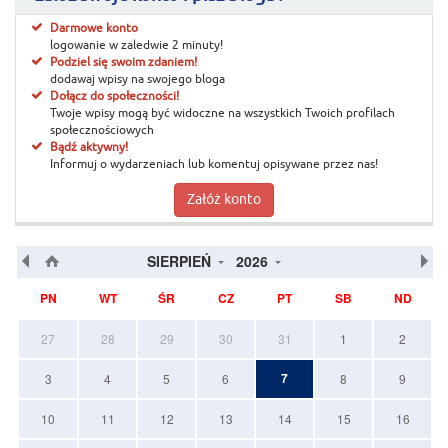
Darmowe konto
logowanie w zaledwie 2 minuty!
Podziel się swoim zdaniem!
dodawaj wpisy na swojego bloga
Dołącz do społeczności!
Twoje wpisy mogą być widoczne na wszystkich Twoich profilach
społecznościowych
Bądź aktywny!
Informuj o wydarzeniach lub komentuj opisywane przez nas!
Załóż konto
SIERPIEŃ
2026
PN
WT
ŚR
CZ
PT
SB
ND
27
28
29
30
31
1
2
7
3
4
5
6
8
9
10
11
12
13
14
15
16