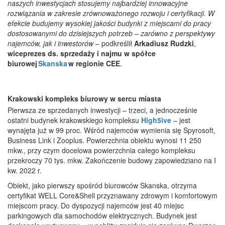
naszych inwestycjach stosujemy najbardziej innowacyjne
rozwiązania w zakresie zrównoważonego rozwoju i certyfikacji. W
efekcie budujemy wysokiej jakości budynki z miejscami do pracy
dostosowanymi do dzisiejszych potrzeb
– zarówno z perspektywy
najemców, jak i inwestorów
– podkreślił
Arkadiusz Rudzki
,
wiceprezes ds. sprzedaży i najmu w spółce
biurowej
Skanska
w regionie CEE
.
Krakowski kompleks biurowy w sercu miasta
Pierwsza ze sprzedanych inwestycji – trzeci, a jednocześnie
ostatni budynek krakowskiego kompleksu
High5ive
– jest
wynajęta już w 99 proc. Wśród najemców wymienia się Spyrosoft,
Business Link i Zooplus. Powierzchnia obiektu wynosi 11 250
mkw., przy czym docelowa powierzchnia całego kompleksu
przekroczy 70 tys. mkw. Zakończenie budowy zapowiedziano na I
kw. 2022 r.
Obiekt, jako pierwszy spośród biurowców Skanska, otrzyma
certyfikat WELL Core&Shell przyznawany zdrowym i komfortowym
miejscom pracy. Do dyspozycji najemców jest 40 miejsc
parkingowych dla samochodów elektrycznych. Budynek jest