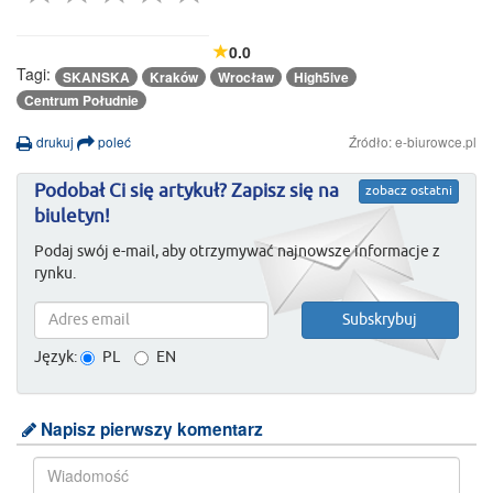
0.0
Tagi:
SKANSKA
Kraków
Wrocław
High5ive
Centrum Południe
drukuj
poleć
Źródło: e-biurowce.pl
Podobał Ci się artykuł? Zapisz się na
zobacz ostatni
biuletyn!
Podaj swój e-mail, aby otrzymywać najnowsze informacje z
rynku.
Język:
PL
EN
Napisz pierwszy komentarz