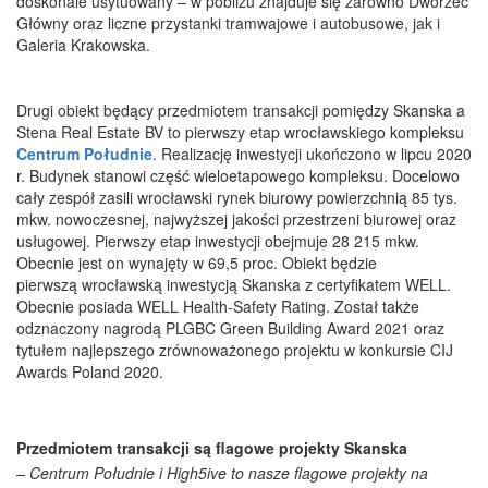
doskonale usytuowany – w pobliżu znajduje się zarówno Dworzec
Główny oraz liczne przystanki tramwajowe i autobusowe, jak i
Galeria Krakowska.
Drugi obiekt będący przedmiotem transakcji pomiędzy Skanska a
Stena Real Estate BV to pierwszy etap wrocławskiego kompleksu
Centrum Południe
. Realizację inwestycji ukończono w lipcu 2020
r. Budynek stanowi część wieloetapowego kompleksu. Docelowo
cały zespół zasili wrocławski rynek biurowy powierzchnią 85 tys.
mkw. nowoczesnej, najwyższej jakości przestrzeni biurowej oraz
usługowej. Pierwszy etap inwestycji obejmuje 28 215 mkw.
Obecnie jest on wynajęty w 69,5 proc. Obiekt będzie
pierwszą wrocławską inwestycją Skanska z certyfikatem WELL.
Obecnie posiada WELL Health-Safety Rating. Został także
odznaczony nagrodą PLGBC Green Building Award 2021 oraz
tytułem najlepszego zrównoważonego projektu w konkursie CIJ
Awards Poland 2020.
Przedmiotem transakcji są flagowe projekty Skanska
–
Centrum Południe i High5ive to nasze flagowe projekty na