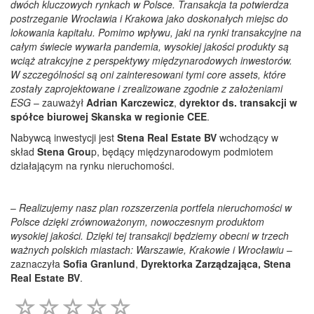
dwóch kluczowych rynkach w Polsce. Transakcja ta potwierdza
postrzeganie Wrocławia i Krakowa jako doskonałych miejsc do
lokowania kapitału. Pomimo wpływu, jaki na rynki transakcyjne na
całym świecie wywarła pandemia, wysokiej jakości produkty są
wciąż atrakcyjne z perspektywy międzynarodowych inwestorów.
W szczególności są oni zainteresowani tymi core assets, które
zostały zaprojektowane i zrealizowane zgodnie z założeniami
ESG
– zauważył
Adrian Karczewicz
,
dyrektor ds. transakcji w
spółce biurowej Skanska w regionie CEE
.
Nabywcą inwestycji jest
Stena Real Estate BV
wchodzący w
skład
Stena Grou
p, będący międzynarodowym podmiotem
działającym na rynku nieruchomości.
–
Realizujemy nasz plan rozszerzenia portfela nieruchomości w
Polsce dzięki zrównoważonym, nowoczesnym produktom
wysokiej jakości. Dzięki tej transakcji będziemy obecni w trzech
ważnych polskich miastach: Warszawie, Krakowie i Wrocławiu
–
zaznaczyła
Sofia Granlund
,
Dyrektorka Zarządzająca, Stena
Real Estate BV
.