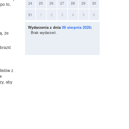
24
25
26
27
28
29
30
po to,
31
1
2
3
4
5
6
Wydarzenia z dnia
06 sierpnia 2026
:
Brak wydarzeń.
ą, że
brazić
listów z
w
zy, aby