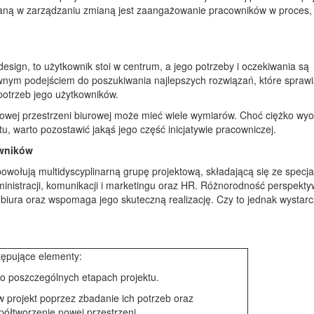
aną w zarządzaniu zmianą jest zaangażowanie pracowników w proces, 
sign, to użytkownik stoi w centrum, a jego potrzeby i oczekiwania są
ywnym podejściem do poszukiwania najlepszych rozwiązań, które sprawi
potrzeb jego użytkowników.
ej przestrzeni biurowej może mieć wiele wymiarów. Choć ciężko wyo
, warto pozostawić jakąś jego część inicjatywie pracowniczej.
owników
powołują multidyscyplinarną grupę projektową, składającą się ze specja
inistracji, komunikacji i marketingu oraz HR. Różnorodność perspekty
iura oraz wspomaga jego skuteczną realizację. Czy to jednak wystarc
tępujące elementy:
o poszczególnych etapach projektu.
projekt poprzez zbadanie ich potrzeb oraz
półtworzenie nowej przestrzeni.