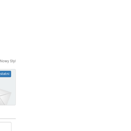
 Nowy Styl
statni