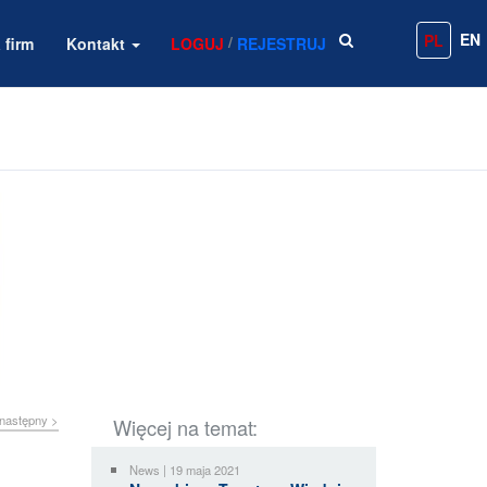
EN
PL
/
 firm
Kontakt
LOGUJ
REJESTRUJ
następny >
Więcej na temat:
News | 19 maja 2021