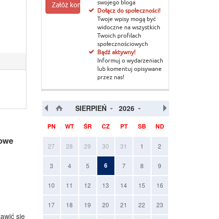
swojego bloga
Załóż konto
Dołącz do społeczności!
Twoje wpisy mogą być
widoczne na wszystkich
Twoich profilach
społecznościowych
Bądź aktywny!
Informuj o wydarzeniach
lub komentuj opisywane
przez nas!
SIERPIEŃ
2026
PN
WT
ŚR
CZ
PT
SB
ND
nowe
27
28
29
30
31
1
2
6
3
4
5
7
8
9
10
11
12
13
14
15
16
17
18
19
20
21
22
23
awić się