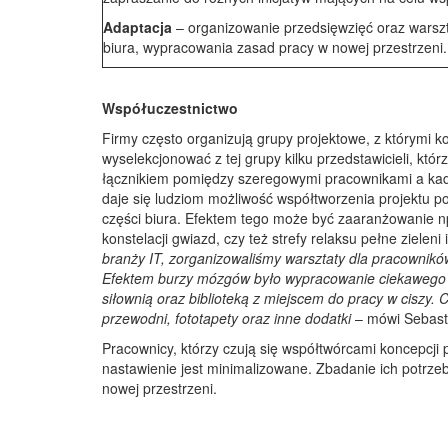
Adaptacja
– organizowanie przedsięwzięć oraz warsz
biura, wypracowania zasad pracy w nowej przestrzeni.
Współuczestnictwo
Firmy często organizują grupy projektowe, z którymi k
wyselekcjonować z tej grupy kilku przedstawicieli, któr
łącznikiem pomiędzy szeregowymi pracownikami a kadr
daje się ludziom możliwość współtworzenia projektu 
części biura. Efektem tego może być zaaranżowanie np
konstelacji gwiazd, czy też strefy relaksu pełne zielen
branży IT, zorganizowaliśmy warsztaty dla pracowników
Efektem burzy mózgów było wypracowanie ciekawego ro
siłownią oraz biblioteką z miejscem do pracy w ciszy
przewodni, fototapety oraz inne dodatki
– mówi Sebasti
Pracownicy, którzy czują się współtwórcami koncepcji 
nastawienie jest minimalizowane. Zbadanie ich potrzeb
nowej przestrzeni.