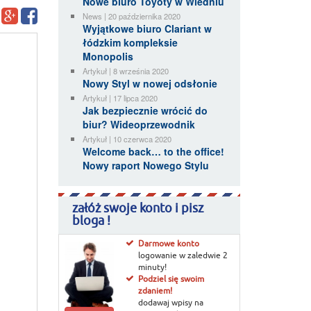
Nowe biuro Toyoty w Wiedniu
News | 20 października 2020
Wyjątkowe biuro Clariant w
łódzkim kompleksie
Monopolis
Artykuł | 8 września 2020
Nowy Styl w nowej odsłonie
Artykuł | 17 lipca 2020
Jak bezpiecznie wrócić do
biur? Wideoprzewodnik
Artykuł | 10 czerwca 2020
Welcome back… to the office!
Nowy raport Nowego Stylu
załóż swoje konto i pisz
bloga !
Darmowe konto
logowanie w zaledwie 2
minuty!
Podziel się swoim
zdaniem!
dodawaj wpisy na