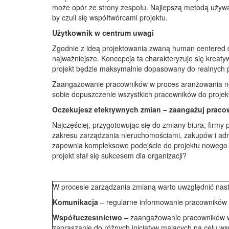
może opór ze strony zespołu. Najlepszą metodą używ
by czuli się współtwórcami projektu.
Użytkownik w centrum uwagi
Zgodnie z ideą projektowania zwaną human centered de
najważniejsze. Koncepcja ta charakteryzuje się kreat
projekt będzie maksymalnie dopasowany do realnych 
Zaangażowanie pracowników w proces aranżowania now
sobie dopuszczenie wszystkich pracowników do projektu
Oczekujesz efektywnych zmian – zaangażuj prac
Najczęściej, przygotowując się do zmiany biura, firmy 
zakresu zarządzania nieruchomościami, zakupów i adm
zapewnia kompleksowe podejście do projektu nowego b
projekt stał się sukcesem dla organizacji?
W procesie zarządzania zmianą warto uwzględnić nas
Komunikacja
– regularne informowanie pracowników 
Współuczestnictwo
– zaangażowanie pracowników w 
zapraszanie do różnych inicjatyw mających na celu ws