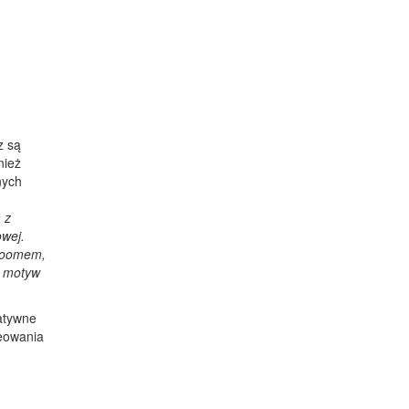
z są
nież
nych
 z
owej.
 roomem,
ć motyw
gatywne
reowania