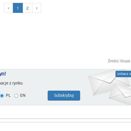
1
2
Źródło: Grupa
yn!
zobacz o
acje z rynku.
PL
EN