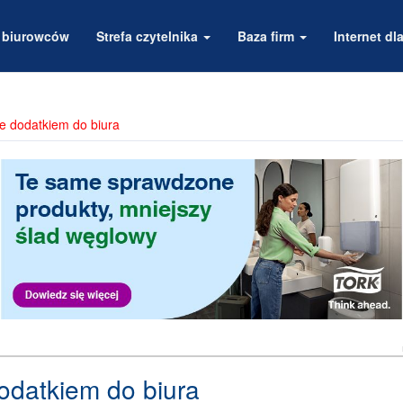
a biurowców
Strefa czytelnika
Baza firm
Internet dla
zie dodatkiem do biura
dodatkiem do biura