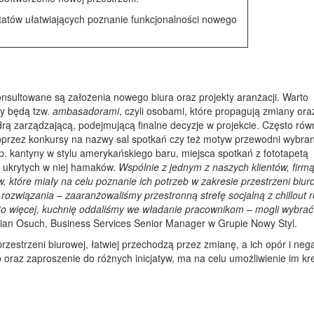
tatów ułatwiających poznanie funkcjonalności nowego
onsultowane są założenia nowego biura oraz projekty aranżacji. Warto
zy będą tzw.
ambasadorami
, czyli osobami, które propagują zmiany ora
ą zarządzającą, podejmującą finalne decyzje w projekcie. Często rów
poprzez konkursy na nazwy sal spotkań czy też motyw przewodni wybra
. kantyny w stylu amerykańskiego baru, miejsca spotkań z fototapetą
i i ukrytych w niej hamaków.
Wspólnie z jednym z naszych klientów, firmą
, które miały na celu poznanie ich potrzeb w zakresie przestrzeni biur
związania – zaaranżowaliśmy przestronną strefę socjalną z chillout
. Co więcej, kuchnię oddaliśmy we władanie pracownikom – mogli wybra
an Osuch, Business Services Senior Manager w Grupie Nowy Styl.
przestrzeni biurowej, łatwiej przechodzą przez zmianę, a ich opór i ne
 oraz zaproszenie do różnych inicjatyw, ma na celu umożliwienie im k