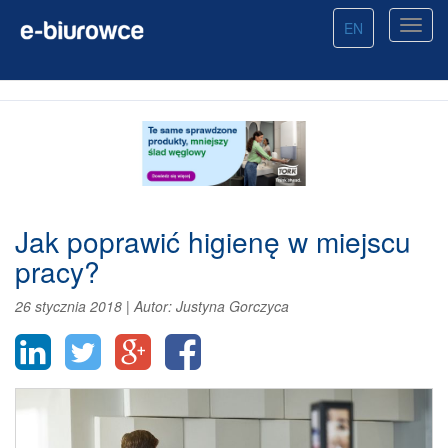
EN
Jak poprawić higienę w miejscu
pracy?
26 stycznia 2018
|
Autor:
Justyna Gorczyca