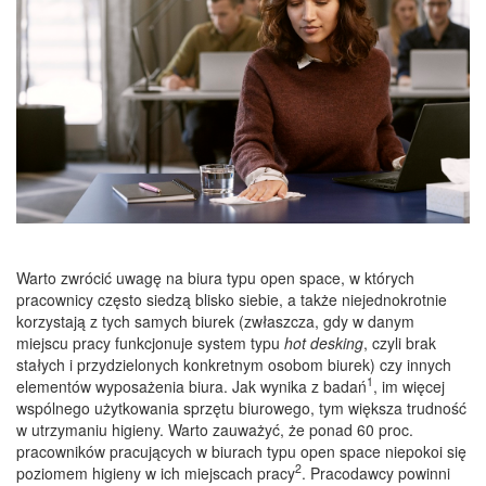
Warto zwrócić uwagę na biura typu open space, w których
pracownicy często siedzą blisko siebie, a także niejednokrotnie
korzystają z tych samych biurek (zwłaszcza, gdy w danym
miejscu pracy funkcjonuje system typu
hot desking
, czyli brak
stałych i przydzielonych konkretnym osobom biurek) czy innych
1
elementów wyposażenia biura. Jak wynika z badań
, im więcej
wspólnego użytkowania sprzętu biurowego, tym większa trudność
w utrzymaniu higieny. Warto zauważyć, że ponad 60 proc.
pracowników pracujących w biurach typu open space niepokoi się
2
poziomem higieny w ich miejscach pracy
. Pracodawcy powinni