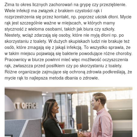
Zima to okres licznych zachorowań na grypę czy przeziębienie.
Wiele infekcji ma związek z brakiem czystości rąk i
rozprzestrzenia się przez kontakt, np. poprzez uścisk dłoni. Mycie
rąk jest szczególnie ważne w miejscach, w których mamy
styczność z wieloma osobami, takich jak biura czy szkoły.
Niestety, wciąż zdarzają się osoby, które nie myją dłoni np. po
skorzystaniu z toalety. W dużych skupiskach ludzi nie brakuje też
osób, które zmagają się z jakąś infekcją. To wszystko sprawia, że
w takim miejscu pojawiają się bakterie powodujące różne choroby.
Pracownicy w biurze powinni mieć więc możliwość oczyszczenia
rąk, zwłaszcza przed posiłkiem czy po skorzystaniu z toalety.
Różne organizacje zajmujące się ochroną zdrowia podkreślają, że
mycie rąk to najlepsza metoda dbania o zdrowie.