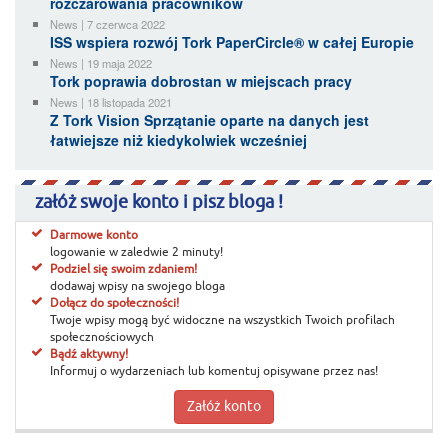
rozczarowania pracowników
News | 7 czerwca 2022
ISS wspiera rozwój Tork PaperCircle® w całej Europie
News | 19 maja 2022
Tork poprawia dobrostan w miejscach pracy
News | 18 listopada 2021
Z Tork Vision Sprzątanie oparte na danych jest
łatwiejsze niż kiedykolwiek wcześniej
załóż swoje konto i pisz bloga !
Darmowe konto
logowanie w zaledwie 2 minuty!
Podziel się swoim zdaniem!
dodawaj wpisy na swojego bloga
Dołącz do społeczności!
Twoje wpisy mogą być widoczne na wszystkich Twoich profilach
społecznościowych
Bądź aktywny!
Informuj o wydarzeniach lub komentuj opisywane przez nas!
Załóż konto