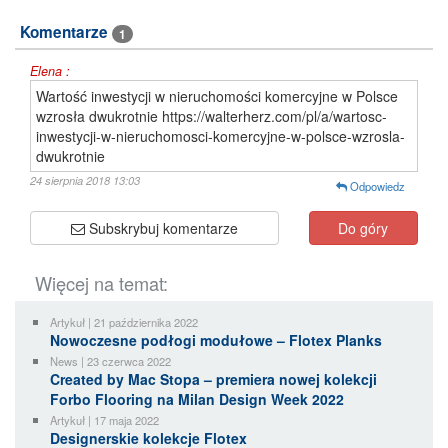
Komentarze
1
Elena :
Wartość inwestycji w nieruchomości komercyjne w Polsce
wzrosła dwukrotnie https://walterherz.com/pl/a/wartosc-
inwestycji-w-nieruchomosci-komercyjne-w-polsce-wzrosla-
dwukrotnie
24 sierpnia 2018 13:03
Odpowiedz
Subskrybuj komentarze
Do góry
Więcej na temat:
Artykuł | 21 października 2022
Nowoczesne podłogi modułowe – Flotex Planks
News | 23 czerwca 2022
Created by Mac Stopa – premiera nowej kolekcji
Forbo Flooring na Milan Design Week 2022
Artykuł | 17 maja 2022
Designerskie kolekcje Flotex