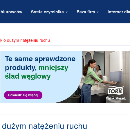
a biurowców
Strefa czytelnika
Baza firm
Internet dla
ek o dużym natężeniu ruchu
o dużym natężeniu ruchu