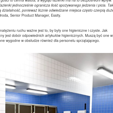
ja gości to cenna waluta, a wygląd łazienki ma na to bezpośredni wpływ
łazienki jednocześnie ogranicza ilość spożywanego jedzenia i picia. Tak
ziałalność, ponieważ licznie odwiedzane miejsca często czerpią duże
 Broda, Senior Product Manager, Essity.
atężeniu ruchu ważne jest to, by były one higieniczne i czyste. Jak
żny jest dobór odpowiednich artykułów higienicznych. Muszą być one w
ne wygodne w obsłudze również dla personelu sprzątającego.