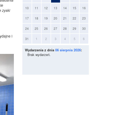
. Badania
ie
10
11
12
13
14
15
16
 zyski
17
18
19
20
21
22
23
24
25
26
27
28
29
30
ydajne i
31
1
2
3
4
5
6
Wydarzenia z dnia
06 sierpnia 2026
:
Brak wydarzeń.