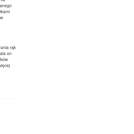
wanego
nikami
ów
rania rąk
ala on
ików
więcej