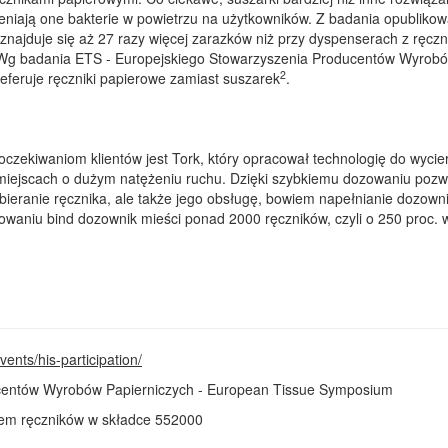
zeniają one bakterie w powietrzu na użytkowników. Z badania opubliko
 znajduje się aż 27 razy więcej zarazków niż przy dyspenserach z ręcz
. Wg badania ETS - Europejskiego Stowarzyszenia Producentów Wyrob
2
eferuje ręczniki papierowe zamiast suszarek
.
czekiwaniom klientów jest Tork, który opracował technologię do wycie
miejscach o dużym natężeniu ruchu. Dzięki szybkiemu dozowaniu pozw
obieranie ręcznika, ale także jego obsługę, bowiem napełnianie dozown
sowaniu bind dozownik mieści ponad 2000 ręczników, czyli o 250 proc. 
ents/his-participation/
centów Wyrobów Papierniczych - European Tissue Symposium
iem ręczników w składce 552000