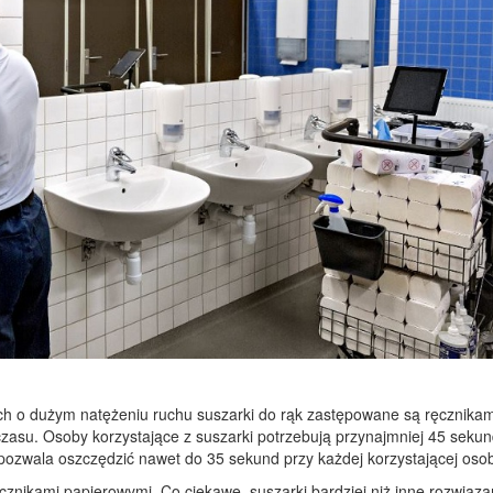
ach o dużym natężeniu ruchu suszarki do rąk zastępowane są ręcznikam
czasu. Osoby korzystające z suszarki potrzebują przynajmniej 45 sekun
pozwala oszczędzić nawet do 35 sekund przy każdej korzystającej osob
znikami papierowymi. Co ciekawe, suszarki bardziej niż inne rozwiąza