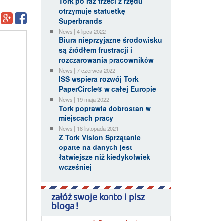
Tork po raz trzeci z rzędu
otrzymuje statuetkę
Superbrands
News | 4 lipca 2022
Biura nieprzyjazne środowisku
są źródłem frustracji i
rozczarowania pracowników
News | 7 czerwca 2022
ISS wspiera rozwój Tork
PaperCircle® w całej Europie
News | 19 maja 2022
Tork poprawia dobrostan w
miejscach pracy
News | 18 listopada 2021
Z Tork Vision Sprzątanie
oparte na danych jest
łatwiejsze niż kiedykolwiek
wcześniej
załóż swoje konto i pisz
bloga !