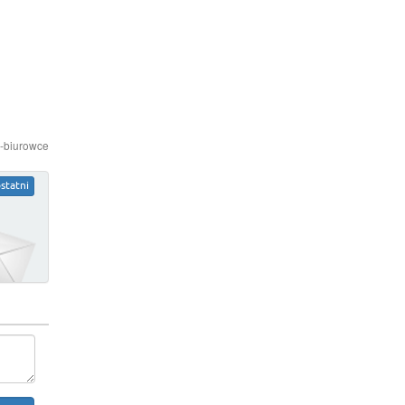
e-biurowce
statni