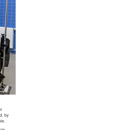
i
d, by
ie.
nia