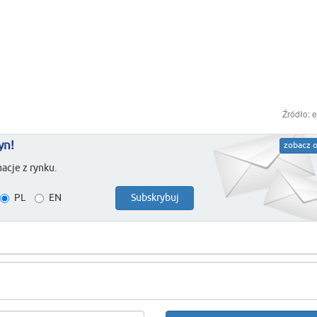
Źródło: 
yn!
zobacz o
acje z rynku.
PL
EN