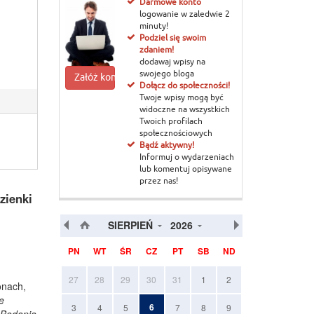
Darmowe konto
logowanie w zaledwie 2
minuty!
Podziel się swoim
zdaniem!
dodawaj wpisy na
swojego bloga
Załóż konto
Dołącz do społeczności!
Twoje wpisy mogą być
widoczne na wszystkich
Twoich profilach
społecznościowych
Bądź aktywny!
Informuj o wydarzeniach
lub komentuj opisywane
przez nas!
zienki
SIERPIEŃ
2026
PN
WT
ŚR
CZ
PT
SB
ND
27
28
29
30
31
1
2
onach,
e
6
3
4
5
7
8
9