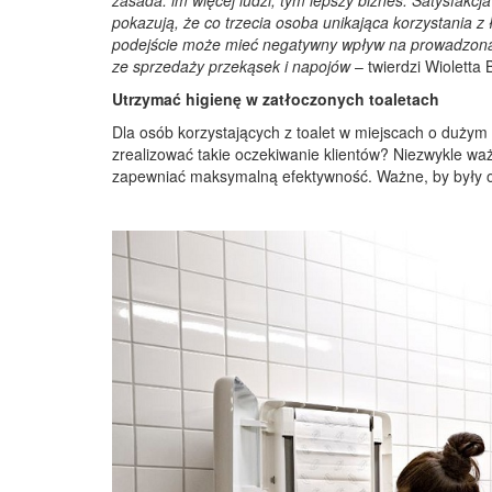
zasada: im więcej ludzi, tym lepszy biznes. Satysfakc
pokazują, że co trzecia osoba unikająca korzystania z 
podejście może mieć negatywny wpływ na prowadzoną d
ze sprzedaży przekąsek i napojów
– twierdzi Wioletta
Utrzymać higienę w zatłoczonych toaletach
Dla osób korzystających z toalet w miejscach o dużym n
zrealizować takie oczekiwanie klientów? Niezwykle wa
zapewniać maksymalną efektywność. Ważne, by były o