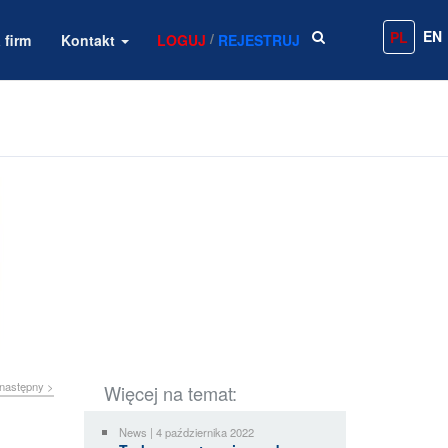
EN
PL
/
 firm
Kontakt
LOGUJ
REJESTRUJ
następny >
Więcej na temat:
News | 4 października 2022