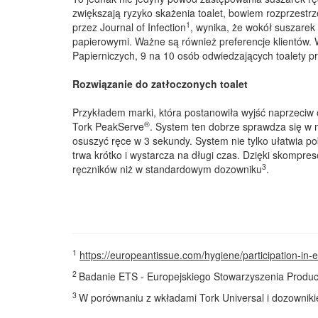
zwiększają ryzyko skażenia toalet, bowiem rozprzestr
1
przez Journal of Infection
, wynika, że wokół suszarek
papierowymi. Ważne są również preferencje klientów
Papierniczych, 9 na 10 osób odwiedzających toalety pr
Rozwiązanie do zatłoczonych toalet
Przykładem marki, która postanowiła wyjść naprzeciw o
®
Tork PeakServe
. System ten dobrze sprawdza się w 
osuszyć ręce w 3 sekundy. System nie tylko ułatwia p
trwa krótko i wystarcza na długi czas. Dzięki skompre
3
ręczników niż w standardowym dozowniku
.
1
https://europeantissue.com/hygiene/participation-in-ev
2
Badanie ETS - Europejskiego Stowarzyszenia Produ
3
W porównaniu z wkładami Tork Universal i dozownik