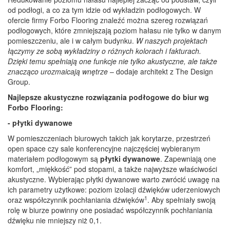
od podłogi, a co za tym idzie od wykładzin podłogowych. W
ofercie firmy Forbo Flooring znaleźć można szereg rozwiązań
podłogowych, które zmniejszają poziom hałasu nie tylko w danym
pomieszczeniu, ale i w całym budynku.
W naszych projektach
łączymy ze sobą wykładziny o różnych kolorach i fakturach.
Dzięki temu spełniają one funkcje nie tylko akustyczne, ale także
znacząco urozmaicają wnętrze
– dodaje architekt z The Design
Group.
Najlepsze akustyczne rozwiązania podłogowe do biur wg
Forbo
Flooring:
- płytki dywanowe
W pomieszczeniach biurowych takich jak korytarze, przestrzeń
open space czy sale konferencyjne najczęściej wybieranym
materiałem podłogowym są
płytki dywanowe
. Zapewniają one
komfort, „miękkość” pod stopami, a także najwyższe właściwości
akustyczne. Wybierając płytki dywanowe warto zwrócić uwagę na
ich parametry użytkowe: poziom izolacji dźwięków uderzeniowych
1
oraz współczynnik pochłaniania dźwięków
. Aby spełniały swoją
rolę w biurze powinny one posiadać współczynnik pochłaniania
dźwięku nie mniejszy niż 0,1.