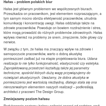
Hałas – problem polskich biur
Hałas jest głównym problemem we współczesnych biurach.
Przeszkadza on pracownikom, jest elementem rozpraszającym, a
tym samym mocno obniża efektywność pracowników, utrudnia
komunikację i koncentrację uwagi. Hałas oddziałuje także na
zdrowie pracowników. Powoduje on bowiem rozdrażnienie i stres,
które mogą prowadzić do różnych problemów zdrowotnych. Hałas
wpływa również na problemy ze snem, zmęczenie, bóle głowy czy
nerwice.
W związku z tym, że hałas ma znaczący wpływ na zdrowie i
samopoczucie pracowników, warto o dobrą akustykę
pomieszczeń zadbać już na etapie projektowania biura.
Udana
realizacja to nie tylko funkcjonalność, elastyczność czy estetyka.
Zaprojektowaną przestrzeń kształtują także jej parametry
techniczne, spośród których dużą wagę przywiązujemy do
rozwiązań akustycznych. Uważamy, że dobra akustyka w
pomieszczeniu jest
wartością niezbędną
, dlatego stała się ona
nierozerwalnym elementem naszych realizacji
–
podkreślają
architekci z pracowni The Design Group.
Zmniejszamy poziom hałasu
Redukowanie poziomu hałasu najlepiej zacząć od podstaw, czyli