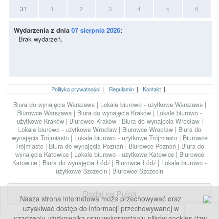
31
1
2
3
4
5
6
Wydarzenia z dnia
07 sierpnia 2026
:
Brak wydarzeń.
Polityka prywatności
|
Regulamin
|
Kontakt
|
Biura do wynajęcia Warszawa
|
Lokale biurowo - użytkowe Warszawa
|
Biurowce Warszawa
|
Biura do wynajęcia Kraków
|
Lokale biurowo -
użytkowe Kraków
|
Biurowce Kraków
|
Biura do wynajęcia Wrocław
|
Lokale biurowo - użytkowe Wrocław
|
Biurowce Wrocław
|
Biura do
wynajęcia Trójmiasto
|
Lokale biurowo - użytkowe Trójmiasto
|
Biurowce
Trójmiasto
|
Biura do wynajęcia Poznań
|
Biurowce Poznań
|
Biura do
wynajęcia Katowice
|
Lokale biurowo - użytkowe Katowice
|
Biurowce
Katowice
|
Biura do wynajęcia Łódź
|
Biurowce Łódź
|
Lokale biurowo -
użytkowe Szczecin
|
Biurowce Szczecin
Dodaj na Pulpit
Nasza strona internetowa może przechowywać oraz
uzyskiwać dostęp do informacji przechowywanej w
urządzeniu użytkownika przy wykorzystaniu plików cookies (tzw.