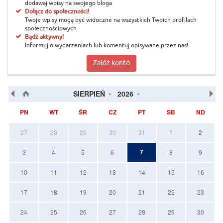
dodawaj wpisy na swojego bloga
Dołącz do społeczności!
Twoje wpisy mogą być widoczne na wszystkich Twoich profilach
społecznościowych
Bądź aktywny!
Informuj o wydarzeniach lub komentuj opisywane przez nas!
Załóż konto
SIERPIEŃ
2026
PN
WT
ŚR
CZ
PT
SB
ND
27
28
29
30
31
1
2
7
3
4
5
6
8
9
10
11
12
13
14
15
16
17
18
19
20
21
22
23
24
25
26
27
28
29
30