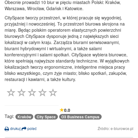
Obecnie prowadzi 10 biur w pięciu miastach Polski: Kraków,
Warszawa, Wrocław, Gdańsk i Katowice.
CitySpace tworzy przestrzeń, w której pracuje się wygodniej,
przyjaźniej i nowocześniej. To przestrzeń biurowa skrojona na
miarę. Będąc polskim operatorem elastycznych powierzchni
biurowych CitySpace dysponuje jedną z największych sieci
lokalizacji w całym kraju. Zarządza biurami serwisowanymi,
biurami hybrydowymi i wirtualnymi, a także salami
konferencyjnymi i salami spotkań. CitySpace wybiera biurowce,
które spełniają najwyższe standardy techniczne. W wyjątkowych
lokalizacjach tworzy ergonomiczne, inteligentne miejsca pracy
blisko wszystkiego, czym żyje miasto; blisko spotkań, zakupów,
restauracji i kawiarni, a także kultury.
0.0
Tagi:
Kraków
City Space
O3 Business Campus
drukuj
poleć
Źródło: e-biurowce.pl