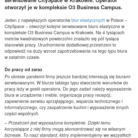
serwisowane CitySpace w Krakowie. Operator
otworzył je w kompleksie O3 Business Campus.
Jeden z największych operatorów
biur elastycznych
w Polsce –
CitySpace – otworzył kolejne serwisowane biuro elastyczne w
kompleksie O3 Business Campus w Krakowie. Na 4 tysiącach
metrów kwadratowych powierzchni znalazło się pół tysiąca
stanowisk pracy. Uruchomienie dodatkowej przestrzeni to
odpowiedź na duży wzrost zapotrzebowania na tego typu biura
w ostatnim czasie.
Do pracy od zaraz
Po okresie pandemii firmy jeszcze bardziej interesują się biurami
serwisowanymi. W biurze takiego typu stworzenie warunków do
pracy leży w gestii operatora. Do jego zadań należy wyposażenie
biura w urządzenia i meble, organizacja pracy recepcji,
zapewnienie serwisu sprzątającego, wsparcia technicznego i
informatycznego, czy zaopatrzenie kuchni i wyposażenie innych
części wspólnych.
– Przestrzeń jest wyposażona kompletnie. Dzięki temu
korzystające z niej firmy mogą skoncentrować się na własnym
biznesie. To nasz standard, który implementujemy we wszystkich