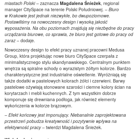
miastach Polski –
zaznacza
Magdalena Śnieżek
, regional
manager CitySpace na terenie Polski Południowej.
– Biuro
w Krakowie jest jednak niezwykłe, bo dwupoziomowe.
Postawiliśmy na nowoczesny design i wysoką jakość
wyposażenia. Na obu poziomach znajdują się niezbędne do pracy
urządzania biurowe, co sprawia, że biuro jest gotowe do pracy od
zaraz
– dodaje.
Nowoczesny design to efekt pracy uznanej pracowni Medusa
Group, która projektując nowe biuro CitySpace czerpała z
minimalistycznego stylu skandynawskiego. Centralnym punktem
wnętrza są spiralne schody o wyrazistym żółtym kolorze. Bardzo
charakterystyczne jest industrialne oświetlenie. Wyróżniają się
także dodatki w pastelowych kolorach żółci i czerwieni. Barwy
pastelowe ożywiają stonowane szarości i ciemne kolory ścian na
korytarzach i mebli kuchennych. Z tym wszystkim dobrze
komponuje się drewniana podłoga, jak również elementy
wykończenia w kolorze brązowym.
– Efekt końcowy jest imponujący. Niebanalnie zaprojektowana
przestrzeń pobudza kreatywność i pozytywnie wpływa na
efektywność pracy
– twierdzi Magdalena Śnieżek.