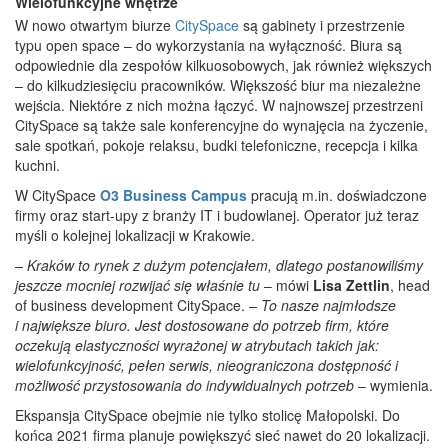
Wielofunkcyjne wnętrze
W nowo otwartym biurze
CitySpace
są gabinety i przestrzenie
typu open space – do wykorzystania na wyłączność. Biura są
odpowiednie dla zespołów kilkuosobowych, jak również większych
– do kilkudziesięciu pracowników. Większość biur ma niezależne
wejścia. Niektóre z nich można łączyć. W najnowszej przestrzeni
CitySpace są także sale konferencyjne do wynajęcia na życzenie,
sale spotkań, pokoje relaksu, budki telefoniczne, recepcja i kilka
kuchni.
W CitySpace
O3 Business Campus
pracują m.in. doświadczone
firmy oraz start-upy z branży IT i budowlanej. Operator już teraz
myśli o kolejnej lokalizacji w Krakowie.
– Kraków to rynek z dużym potencjałem, dlatego postanowiliśmy
jeszcze mocniej rozwijać się właśnie tu
– mówi
Lisa Zettlin
, head
of business development CitySpace.
– To nasze najmłodsze
i największe biuro. Jest dostosowane do potrzeb firm, które
oczekują elastyczności wyrażonej w atrybutach takich jak:
wielofunkcyjność, pełen serwis, nieograniczona dostępność i
możliwość przystosowania do indywidualnych potrzeb
– wymienia.
Ekspansja CitySpace obejmie nie tylko stolicę Małopolski. Do
końca 2021 firma planuje powiększyć sieć nawet do 20 lokalizacji.