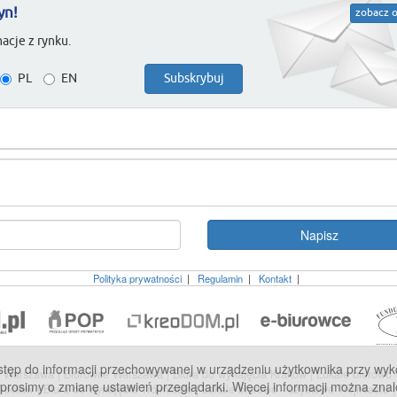
yn!
zobacz o
acje z rynku.
PL
EN
Polityka prywatności
|
Regulamin
|
Kontakt
|
p do informacji przechowywanej w urządzeniu użytkownika przy wykorzy
we Warszawa
|
Biurowce Warszawa
|
Biura do wynajęcia Kraków
|
Lokale biurowo
 prosimy o zmianę ustawień przeglądarki. Więcej informacji można znal
Wrocław
|
Biura do wynajęcia Trójmiasto
|
Lokale biurowo - użytkowe Trójmiasto