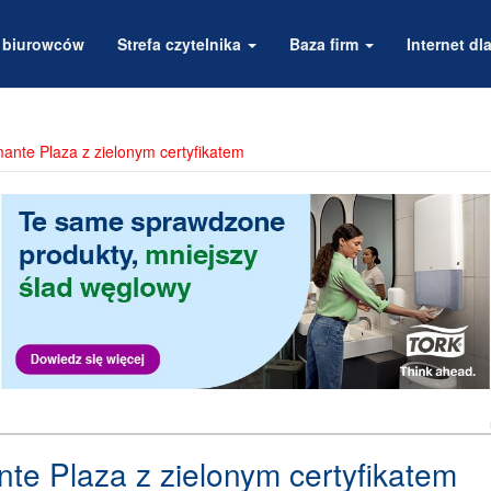
a biurowców
Strefa czytelnika
Baza firm
Internet dla
ante Plaza z zielonym certyfikatem
te Plaza z zielonym certyfikatem