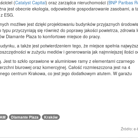
ciciel (
Catalyst Capital
) oraz zarządca nieruchomości (
BNP Paribas R
ażna jest obecnie ekologia, odpowiednie gospodarowanie zasobami, a t
 z ESG.
nych możliwe jest dzięki projektowaniu budynków przyjaznych środowi
typu przyczyniają się również do poprawy jakości powietrza, zdrowia l
ców Diamante Plaza to komfortowe miejsce do pracy.
udynku, a także jest potwierdzeniem tego, że miejsce spełnia najwyżs
oszczędności w zużyciu mediów i generowania jak najmniejszej ilości 
ą. Jest to szkło oprawione w aluminiowe ramy z elementami czarnego
rzchni biurowej oraz komercyjnej. Całość rozmieszczona jest na 4
ycznego centrum Krakowa, co jest jego dodatkowym atutem. W garażu
EAM
Diamante Plaza
Kraków
Źródło: e