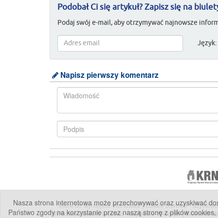
Podobał Ci się artykuł? Zapisz się na biulet
Podaj swój e-mail, aby otrzymywać najnowsze inform
Język:
Napisz pierwszy komentarz
Nasza strona internetowa może przechowywać oraz uzyskiwać dostę
Biura do wynajęcia Warszawa
|
Lokale biurowo - użytko
Państwo zgody na korzystanie przez naszą stronę z plików cookies,
Wrocław
|
Lokale biurowo - użytkowe Wrocław
|
Biurowce 