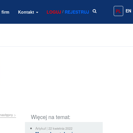
EN
PL
/
 firm
Kontakt
LOGUJ
REJESTRUJ
następny >
Więcej na temat:
Artykuł | 22 kwietnia 2022