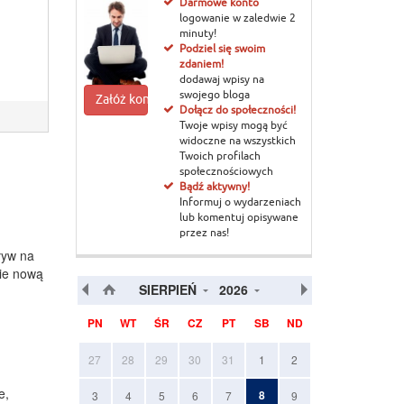
Darmowe konto
logowanie w zaledwie 2
minuty!
Podziel się swoim
zdaniem!
dodawaj wpisy na
swojego bloga
Załóż konto
Dołącz do społeczności!
Twoje wpisy mogą być
widoczne na wszystkich
Twoich profilach
społecznościowych
Bądź aktywny!
Informuj o wydarzeniach
lub komentuj opisywane
przez nas!
ływ na
zie nową
SIERPIEŃ
2026
PN
WT
ŚR
CZ
PT
SB
ND
27
28
29
30
31
1
2
e,
8
3
4
5
6
7
9