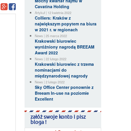
Mocny kwartał najmu w
Cavatina Holding
Artykuł | 12 kwietnia 2022
Colliers: Kraków z
największym popytem na biura
w 2021 r. w regionach
News | 25 marca 2022
Krakowski biurowiec
wyróżniony nagrodą BREEAM
Award 2022
News | 22 lutego 2022
Krakowski biurowiec z trzema
nominacjami do
międzynarodowej nagrody
News | 2 lutego 2022
Sky Office Center ponownie z
Breeam In-use na poziomie
Excellent
załóż swoje konto i pisz
bloga !