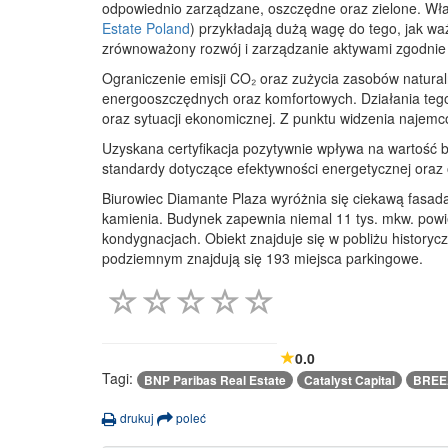
odpowiednio zarządzane, oszczędne oraz zielone. Właś
Estate Poland
) przykładają dużą wagę do tego, jak w
zrównoważony rozwój i zarządzanie aktywami zgodnie
Ograniczenie emisji CO₂ oraz zużycia zasobów natural
energooszczędnych oraz komfortowych. Działania tego 
oraz sytuacji ekonomicznej. Z punktu widzenia najem
Uzyskana certyfikacja pozytywnie wpływa na wartość b
standardy dotyczące efektywności energetycznej oraz 
Biurowiec Diamante Plaza wyróżnia się ciekawą fasad
kamienia. Budynek zapewnia niemal 11 tys. mkw. powie
kondygnacjach. Obiekt znajduje się w pobliżu histor
podziemnym znajdują się 193 miejsca parkingowe.
0.0
Tagi:
BNP Paribas Real Estate
Catalyst Capital
BRE
drukuj
poleć