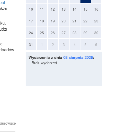
eal
akże
10
11
12
13
14
15
16
17
18
19
20
21
22
23
sku,
udzi
24
25
26
27
28
29
30
ze
31
1
2
3
4
5
6
odpadów.
Wydarzenia z dnia
08 sierpnia 2026
:
Brak wydarzeń.
-biurowqce