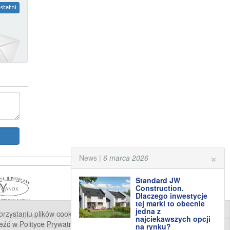
statni
×
News |
6 marca 2026
Standard JW
Construction.
Dlaczego inwestycje
tej marki to obecnie
jedna z
staniu plików cookies (tzw. ciasteczek). Jeśli nie wyrażają
 - użytkowe Kraków
|
Biurowce Kraków
|
Biura do wynajęcia
najciekawszych opcji
eźć w Polityce Prywatności. Klikając przycisk „Wyrażam zgodę”
|
Biurowce Trójmiasto
|
Biura do wynajęcia Poznań
|
Biurowce
na rynku?