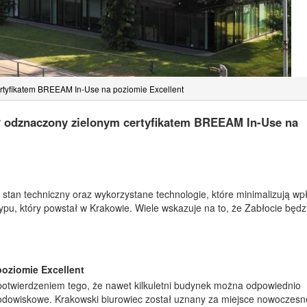
rtyfikatem BREEAM In-Use na poziomie Excellent
ł odznaczony zielonym certyfikatem BREEAM In-Use na
stan techniczny oraz wykorzystane technologie, które minimalizują wp
ypu, który powstał w Krakowie. Wiele wskazuje na to, że Zabłocie będ
poziomie Excellent
potwierdzeniem tego, że nawet kilkuletni budynek można odpowiednio
odowiskowe. Krakowski biurowiec został uznany za miejsce nowoczesn