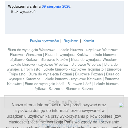
Wydarzenia z dnia
09 sierpnia 2026
:
Brak wydarzeń.
Polityka prywatności
|
Regulamin
|
Kontakt
|
Biura do wynajęcia Warszawa
|
Lokale biurowo - użytkowe Warszawa
|
Biurowce Warszawa
|
Biura do wynajęcia Kraków
|
Lokale biurowo -
użytkowe Kraków
|
Biurowce Kraków
|
Biura do wynajęcia Wrocław
|
Lokale biurowo - użytkowe Wrocław
|
Biurowce Wrocław
|
Biura do
wynajęcia Trójmiasto
|
Lokale biurowo - użytkowe Trójmiasto
|
Biurowce
Trójmiasto
|
Biura do wynajęcia Poznań
|
Biurowce Poznań
|
Biura do
wynajęcia Katowice
|
Lokale biurowo - użytkowe Katowice
|
Biurowce
Katowice
|
Biura do wynajęcia Łódź
|
Biurowce Łódź
|
Lokale biurowo -
użytkowe Szczecin
|
Biurowce Szczecin
Dodaj na Pulpit
Nasza strona internetowa może przechowywać oraz
uzyskiwać dostęp do informacji przechowywanej w
urządzeniu użytkownika przy wykorzystaniu plików cookies (tzw.
© 2009-2026 e-biurowce.pl |
KRAJOWY RYNEK
ciasteczek). Jeśli nie wyrażają Państwo zgody na korzystanie
NIERUCHOMOŚCI Sp. z o.o.
przez naszą stronę z plików cookies, prosimy o zmianę ustawień