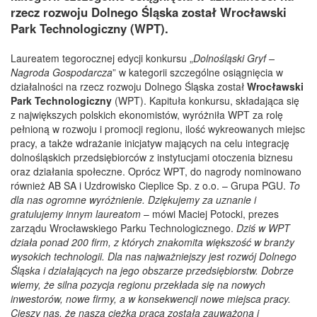
rzecz rozwoju Dolnego Śląska został Wrocławski
Park Technologiczny (WPT).
Laureatem tegorocznej edycji konkursu „
Dolnośląski Gryf –
Nagroda Gospodarcza
” w kategorii szczególne osiągnięcia w
działalności na rzecz rozwoju Dolnego Śląska został
Wrocławski
Park Technologiczny
(WPT). Kapituła konkursu, składająca się
z największych polskich ekonomistów, wyróżniła WPT za rolę
pełnioną w rozwoju i promocji regionu, ilość wykreowanych miejsc
pracy, a także wdrażanie inicjatyw mających na celu integrację
dolnośląskich przedsiębiorców z instytucjami otoczenia biznesu
oraz działania społeczne. Oprócz WPT, do nagrody nominowano
również AB SA i Uzdrowisko Cieplice Sp. z o.o. – Grupa PGU.
To
dla nas ogromne wyróżnienie. Dziękujemy za uznanie i
gratulujemy innym laureatom
– mówi Maciej Potocki, prezes
zarządu Wrocławskiego Parku Technologicznego.
Dziś w WPT
działa ponad 200 firm, z których znakomita większość w branży
wysokich technologii. Dla nas najważniejszy jest rozwój Dolnego
Śląska i działających na jego obszarze przedsiębiorstw. Dobrze
wiemy, że silna pozycja regionu przekłada się na nowych
inwestorów, nowe firmy, a w konsekwencji nowe miejsca pracy.
Cieszy nas, że nasza ciężka praca została zauważona i