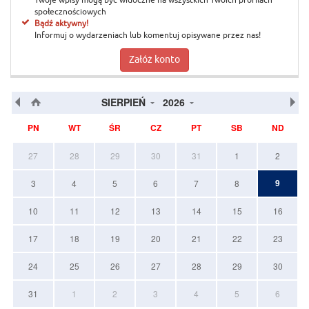
Twoje wpisy mogą być widoczne na wszystkich Twoich profilach
społecznościowych
Bądź aktywny!
Informuj o wydarzeniach lub komentuj opisywane przez nas!
Załóż konto
SIERPIEŃ
2026
PN
WT
ŚR
CZ
PT
SB
ND
27
28
29
30
31
1
2
9
3
4
5
6
7
8
10
11
12
13
14
15
16
17
18
19
20
21
22
23
24
25
26
27
28
29
30
31
1
2
3
4
5
6