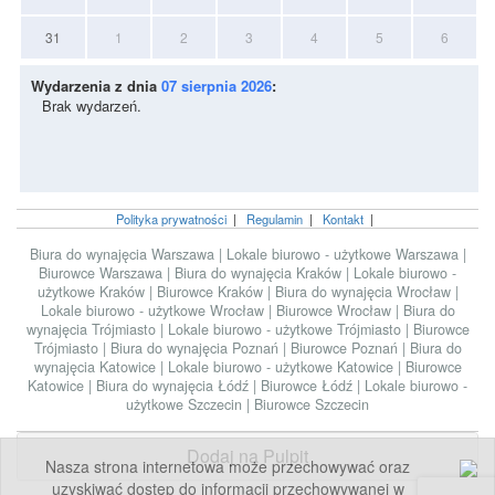
31
1
2
3
4
5
6
Wydarzenia z dnia
07 sierpnia 2026
:
Brak wydarzeń.
Polityka prywatności
|
Regulamin
|
Kontakt
|
Biura do wynajęcia Warszawa
|
Lokale biurowo - użytkowe Warszawa
|
Biurowce Warszawa
|
Biura do wynajęcia Kraków
|
Lokale biurowo -
użytkowe Kraków
|
Biurowce Kraków
|
Biura do wynajęcia Wrocław
|
Lokale biurowo - użytkowe Wrocław
|
Biurowce Wrocław
|
Biura do
wynajęcia Trójmiasto
|
Lokale biurowo - użytkowe Trójmiasto
|
Biurowce
Trójmiasto
|
Biura do wynajęcia Poznań
|
Biurowce Poznań
|
Biura do
wynajęcia Katowice
|
Lokale biurowo - użytkowe Katowice
|
Biurowce
Katowice
|
Biura do wynajęcia Łódź
|
Biurowce Łódź
|
Lokale biurowo -
użytkowe Szczecin
|
Biurowce Szczecin
Dodaj na Pulpit
Nasza strona internetowa może przechowywać oraz
uzyskiwać dostęp do informacji przechowywanej w