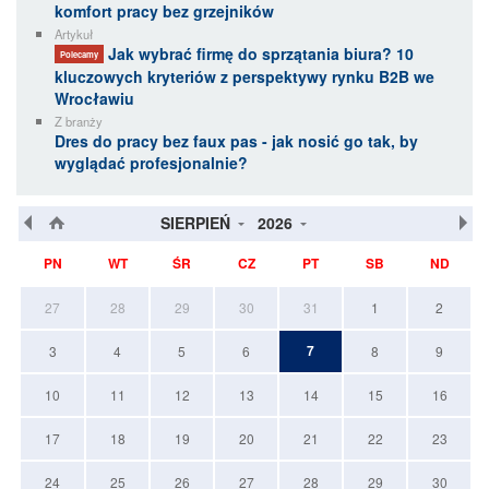
komfort pracy bez grzejników
Artykuł
Jak wybrać firmę do sprzątania biura? 10
Polecamy
kluczowych kryteriów z perspektywy rynku B2B we
Wrocławiu
Z branży
Dres do pracy bez faux pas - jak nosić go tak, by
wyglądać profesjonalnie?
SIERPIEŃ
2026
PN
WT
ŚR
CZ
PT
SB
ND
27
28
29
30
31
1
2
7
3
4
5
6
8
9
10
11
12
13
14
15
16
17
18
19
20
21
22
23
24
25
26
27
28
29
30