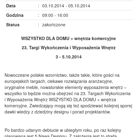
Data
:
03.10.2014 - 05.10.2014
Godzina
:
09:00 - 16:00
Status
:
zakończone
WSZYSTKO DLA DOMU + wnętrza komercyjne
23. Targi Wykończenia i Wyposażenia Wnętrz
3 - 5.10.2014
Nowoczesne polskie wzornictwo, także takie, które gości na
europejskich targach, ciekawe rozwiązania aranżacyjne,
oryginalne meble, nowatorskie elementy wyposażenia wnętrz –
wszystko to będzie można obejrzeć na 23. Targach Wykończenia
i Wyposażenia Wnętrz WSZYSTKO DLA DOMU + wnętrza
komercyjne. Zwiedzający mogą się też spodziewać kolejnej sporej
dawki wiedzy z dziedziny designu i porad projektantów.
Po bardzo udanym debiucie w ubiegłym roku, po raz kolejny
planowana jest 5.Nawa Designu. Z założenia jest to strefa