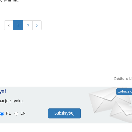
1
2
Źródło: e-b
yn!
zobacz o
acje z rynku.
PL
EN