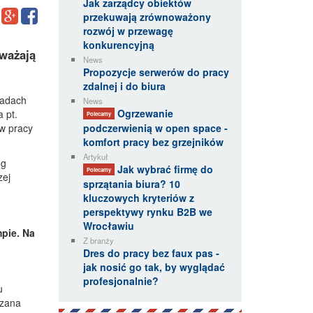
Jak zarządcy obiektów
przekuwają zrównoważony
rozwój w przewagę
konkurencyjną
ważają
News
Propozycje serwerów do pracy
zdalnej i do biura
kadach
News
Ogrzewanie
a
pt.
Polecamy
 w pracy
podczerwienią w open space -
komfort pracy bez grzejników
Artykuł
og
Jak wybrać firmę do
Polecamy
zej
sprzątania biura? 10
kluczowych kryteriów z
perspektywy rynku B2B we
Wrocławiu
pie. Na
Z branży
Dres do pracy bez faux pas -
jak nosić go tak, by wyglądać
profesjonalnie?
u
ązana