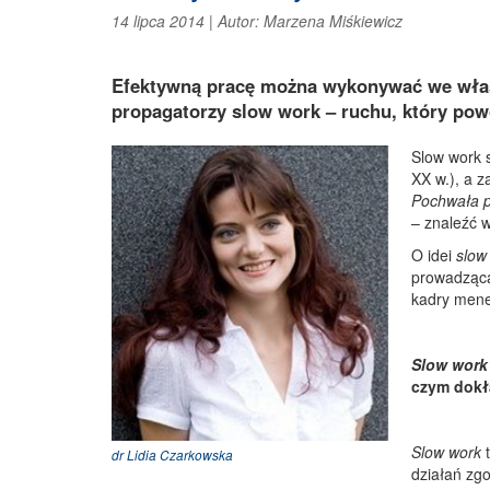
14 lipca 2014
|
Autor:
Marzena Miśkiewicz
Efektywną pracę można wykonywać we włas
propagatorzy slow work – ruchu, który pow
Slow work s
XX w.), a z
Pochwała p
– znaleźć w
O idei
slow
prowadzącą
kadry mene
Slow wor
czym dokł
Slow work
dr Lidia Czarkowska
działań zg