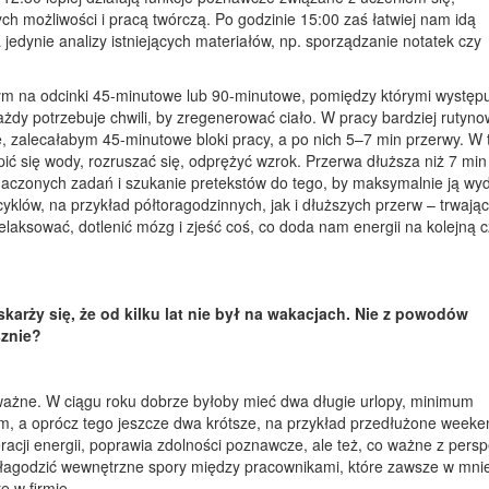
 możliwości i pracą twórczą. Po godzinie 15:00 zaś łatwiej nam idą
edynie analizy istniejących materiałów, np. sporządzanie notatek czy
nym na odcinki 45-minutowe lub 90-minutowe, pomiędzy którymi występ
żdy potrzebuje chwili, by zregenerować ciało. W pracy bardziej rutynow
, zalecałabym 45-minutowe bloki pracy, a po nich 5–7 min przerwy. W
ić się wody, rozruszać się, odprężyć wzrok. Przerwa dłuższa niż 7 min
czonych zadań i szukanie pretekstów do tego, by maksymalnie ją wyd
lów, na przykład półtoragodzinnych, jak i dłuższych przerw – trwają
elaksować, dotlenić mózg i zjeść coś, co doda nam energii na kolejną 
karży się, że od kilku lat nie był na wakacjach. Nie z powodów
sznie?
 ważne. W ciągu roku dobrze byłoby mieć dwa długie urlopy, minimum
m, a oprócz tego jeszcze dwa krótsze, na przykład przedłużone week
racji energii, poprawia zdolności poznawcze, ale też, co ważne z pers
u, złagodzić wewnętrzne spory między pracownikami, które zawsze w mni
ę w firmie.