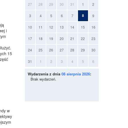
27
28
29
30
31
1
2
8
3
4
5
6
7
9
ują
10
11
12
13
14
15
16
ej i
 tym
17
18
19
20
21
22
23
łużyć.
24
25
26
27
28
29
30
cych 15
część
31
1
2
3
4
5
6
Wydarzenia z dnia
08 sierpnia 2026
:
Brak wydarzeń.
endy w
pektywy
ejszym