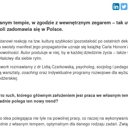
nym tempie, w zgodzie z wewnętrznym zegarem – tak u
oli zadomawia się w Polsce.
tanowi reakcję na tzw. kulturę szybkości (pozostałość po ostatnich de
a swoisty manifest jego propagatorów uznaje się książkę Carla Honore’
owolności
. Autor postuluje w niej, by w każdej dziedzinie życia – także
łaściwy dla siebie rytm.
 work
rozmawiamy z dr Lidią Czarkowską, psycholog, socjolog i pedag
 warsztaty,
coaching
oraz indywidualne programy rozwojowe dla wyżs
dżerskiej.
k
to ruch, którego głównym założeniem jest praca we własnym tem
adnie polega ten nowy trend?
to idea polegająca nie tyle na powolnej pracy, co raczej na wykonywani
odnie z własnym tempem, optymalnym dla danego rodzaju zadań. Zwi