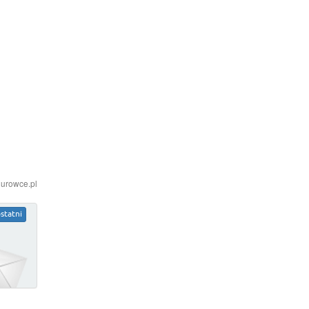
iurowce.pl
statni