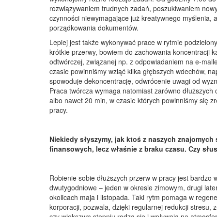
rozwiązywaniem trudnych zadań, poszukiwaniem nowych
czynności niewymagające już kreatywnego myślenia, a j
porządkowania dokumentów.
Lepiej jest także wykonywać prace w rytmie podzielo
krótkie przerwy, bowiem do zachowania koncentracji ka
odtwórczej, związanej np. z odpowiadaniem na e-maile
czasie powinniśmy wziąć kilka głębszych wdechów, nap
spowoduje dekoncentrację, odwrócenie uwagi od wyzna
Praca twórcza wymaga natomiast zarówno dłuższych cyk
albo nawet 20 min, w czasie których powinniśmy się zr
pracy.
Niekiedy słyszymy, jak ktoś z naszych znajomych s
finansowych, lecz właśnie z braku czasu. Czy słu
Robienie sobie dłuższych przerw w pracy jest bardzo
dwutygodniowe – jeden w okresie zimowym, drugi late
okolicach maja i listopada. Taki rytm pomaga w regene
korporacji, pozwala, dzięki regularnej redukcji stres
czy większym stopniu rodzą się i wpływają na atmosfer