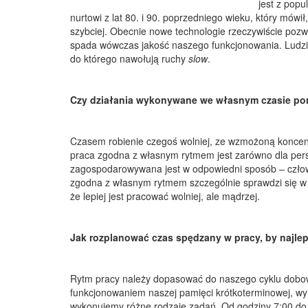
jest z popu
nurtowi z lat 80. i 90. poprzedniego wieku, który mówi
szybciej. Obecnie nowe technologie rzeczywiście pozwa
spada wówczas jakość naszego funkcjonowania. Ludzie 
do którego nawołują ruchy
slow
.
Czy działania wykonywane we własnym czasie pom
Czasem robienie czegoś wolniej, ze wzmożoną koncent
praca zgodna z własnym rytmem jest zarówno dla perso
zagospodarowywana jest w odpowiedni sposób – człowi
zgodna z własnym rytmem szczególnie sprawdzi się w 
że lepiej jest pracować wolniej, ale mądrzej.
Jak rozplanować czas spędzany w pracy, by najl
Rytm pracy należy dopasować do naszego cyklu dobowe
funkcjonowaniem naszej pamięci krótkoterminowej, wyni
wykonujemy różne rodzaje zadań. Od godziny 7:00 do 1