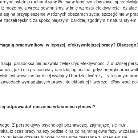
larnymi ostatnio ruchami
slow life
,
slow food
czy
slow town
, sprzeciwiaj
ł, iż możemy, a wręcz powinniśmy, w imię wzrostu efektywności, działać
lają na przyspieszenie w różnych obszarach życia, szczególnie w prac
zaczęli tęsknić za spokojniejszym, bardziej zgodnym z naturą stylem 
agają pracownikowi w lepszej, efektywniejszej pracy? Dlaczego
racją, paradoksalnie pozwala zwiększyć efektywność. Z dłuższej pers
nelu, jak i dla pracodawcy bardziej opłacalna, gdyż energia pracowni
ek jest wówczas bardziej wydajny i bardziej twórczy. Tym samym pra
zawodach wymagających pracy intelektualnej i twórczej.
Slow work
po
epiej odpowiadał naszemu własnemu rytmowi?
go. Z perspektywy psychologii poznawczej, zajmującej się m.in.
ka, iż czas pracy należy podzielić na co najmniej dwie fazy, w czasie 
2:30 lepiej działają funkcje poznawcze związane z uczeniem się,