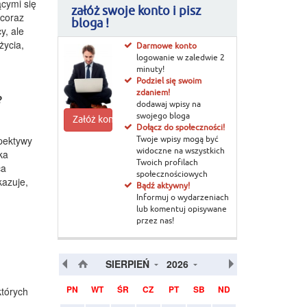
ącymi się
załóż swoje konto i pisz
 coraz
bloga !
y, ale
życia,
Darmowe konto
logowanie w zaledwie 2
minuty!
Podziel się swoim
zdaniem!
?
dodawaj wpisy na
swojego bloga
Załóż konto
Dołącz do społeczności!
pektywy
Twoje wpisy mogą być
ka
widoczne na wszystkich
Twoich profilach
ca
społecznościowych
kazuje,
Bądź aktywny!
Informuj o wydarzeniach
lub komentuj opisywane
przez nas!
SIERPIEŃ
2026
PN
WT
ŚR
CZ
PT
SB
ND
których