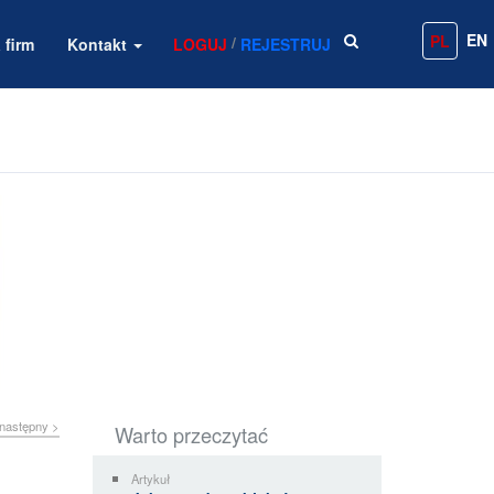
EN
PL
/
 firm
Kontakt
LOGUJ
REJESTRUJ
następny >
Warto przeczytać
Artykuł