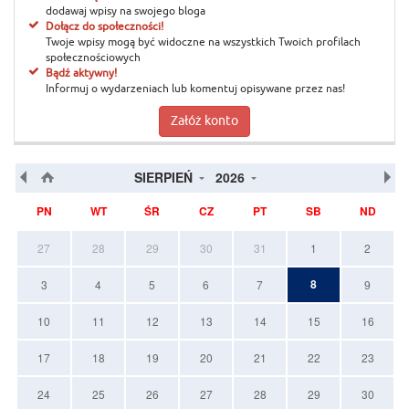
dodawaj wpisy na swojego bloga
Dołącz do społeczności!
Twoje wpisy mogą być widoczne na wszystkich Twoich profilach
społecznościowych
Bądź aktywny!
Informuj o wydarzeniach lub komentuj opisywane przez nas!
Załóż konto
SIERPIEŃ
2026
PN
WT
ŚR
CZ
PT
SB
ND
27
28
29
30
31
1
2
8
3
4
5
6
7
9
10
11
12
13
14
15
16
17
18
19
20
21
22
23
24
25
26
27
28
29
30