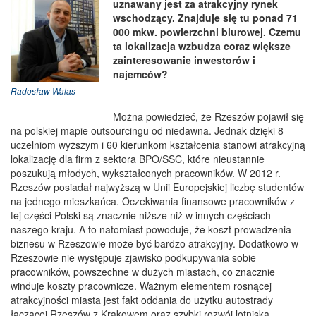
uznawany jest za atrakcyjny rynek
wschodzący. Znajduje się tu ponad 71
000 mkw. powierzchni biurowej. Czemu
ta lokalizacja wzbudza coraz większe
zainteresowanie inwestorów i
najemców?
Radosław Walas
Można powiedzieć, że Rzeszów pojawił się
na polskiej mapie outsourcingu od niedawna. Jednak dzięki 8
uczelniom wyższym i 60 kierunkom kształcenia stanowi atrakcyjną
lokalizację dla firm z sektora BPO/SSC, które nieustannie
poszukują młodych, wykształconych pracowników. W 2012 r.
Rzeszów posiadał najwyższą w Unii Europejskiej liczbę studentów
na jednego mieszkańca. Oczekiwania finansowe pracowników z
tej części Polski są znacznie niższe niż w innych częściach
naszego kraju. A to natomiast powoduje, że koszt prowadzenia
biznesu w Rzeszowie może być bardzo atrakcyjny. Dodatkowo w
Rzeszowie nie występuje zjawisko podkupywania sobie
pracowników, powszechne w dużych miastach, co znacznie
winduje koszty pracownicze. Ważnym elementem rosnącej
atrakcyjności miasta jest fakt oddania do użytku autostrady
łączącej Rzeszów z Krakowem oraz szybki rozwój lotniska