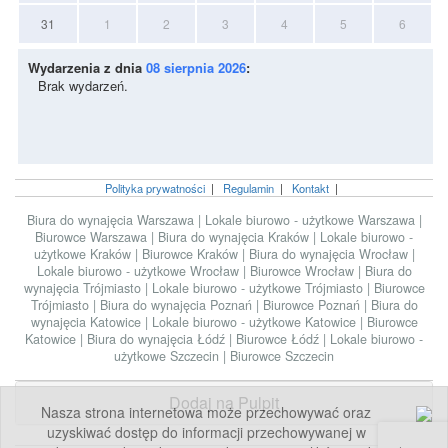
31
1
2
3
4
5
6
Wydarzenia z dnia
08 sierpnia 2026
:
Brak wydarzeń.
Polityka prywatności
|
Regulamin
|
Kontakt
|
Biura do wynajęcia Warszawa
|
Lokale biurowo - użytkowe Warszawa
|
Biurowce Warszawa
|
Biura do wynajęcia Kraków
|
Lokale biurowo -
użytkowe Kraków
|
Biurowce Kraków
|
Biura do wynajęcia Wrocław
|
Lokale biurowo - użytkowe Wrocław
|
Biurowce Wrocław
|
Biura do
wynajęcia Trójmiasto
|
Lokale biurowo - użytkowe Trójmiasto
|
Biurowce
Trójmiasto
|
Biura do wynajęcia Poznań
|
Biurowce Poznań
|
Biura do
wynajęcia Katowice
|
Lokale biurowo - użytkowe Katowice
|
Biurowce
Katowice
|
Biura do wynajęcia Łódź
|
Biurowce Łódź
|
Lokale biurowo -
użytkowe Szczecin
|
Biurowce Szczecin
Dodaj na Pulpit
Nasza strona internetowa może przechowywać oraz
uzyskiwać dostęp do informacji przechowywanej w