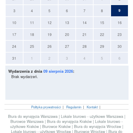
9
3
4
5
6
7
8
10
11
12
13
14
15
16
17
18
19
20
21
22
23
24
25
26
27
28
29
30
31
1
2
3
4
5
6
Wydarzenia z dnia
09 sierpnia 2026
:
Brak wydarzeń.
Polityka prywatności
|
Regulamin
|
Kontakt
|
Biura do wynajęcia Warszawa
|
Lokale biurowo - użytkowe Warszawa
|
Biurowce Warszawa
|
Biura do wynajęcia Kraków
|
Lokale biurowo -
użytkowe Kraków
|
Biurowce Kraków
|
Biura do wynajęcia Wrocław
|
Lokale biurowo - użytkowe Wrocław
|
Biurowce Wrocław
|
Biura do