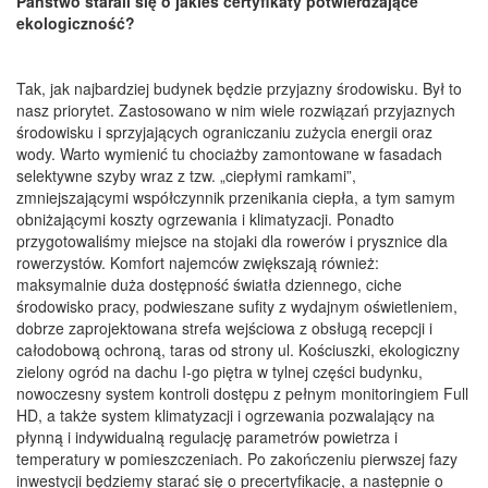
Państwo starali się o jakieś certyfikaty potwierdzające
ekologiczność?
Tak, jak najbardziej budynek będzie przyjazny środowisku. Był to
nasz priorytet. Zastosowano w nim wiele rozwiązań przyjaznych
środowisku i sprzyjających ograniczaniu zużycia energii oraz
wody. Warto wymienić tu chociażby zamontowane w fasadach
selektywne szyby wraz z tzw. „ciepłymi ramkami”,
zmniejszającymi współczynnik przenikania ciepła, a tym samym
obniżającymi koszty ogrzewania i klimatyzacji. Ponadto
przygotowaliśmy miejsce na stojaki dla rowerów i prysznice dla
rowerzystów. Komfort najemców zwiększają również:
maksymalnie duża dostępność światła dziennego, ciche
środowisko pracy, podwieszane sufity z wydajnym oświetleniem,
dobrze zaprojektowana strefa wejściowa z obsługą recepcji i
całodobową ochroną, taras od strony ul. Kościuszki, ekologiczny
zielony ogród na dachu I-go piętra w tylnej części budynku,
nowoczesny system kontroli dostępu z pełnym monitoringiem Full
HD, a także system klimatyzacji i ogrzewania pozwalający na
płynną i indywidualną regulację parametrów powietrza i
temperatury w pomieszczeniach. Po zakończeniu pierwszej fazy
inwestycji będziemy starać się o precertyfikację, a następnie o