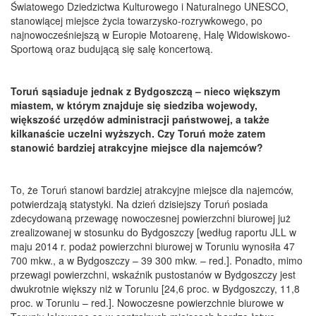
Światowego Dziedzictwa Kulturowego i Naturalnego UNESCO,
stanowiącej miejsce życia towarzysko-rozrywkowego, po
najnowocześniejszą w Europie Motoarenę, Halę Widowiskowo-
Sportową oraz budującą się salę koncertową.
Toruń sąsiaduje jednak z Bydgoszczą – nieco większym
miastem, w którym znajduje się siedziba wojewody,
większość urzędów administracji państwowej, a także
kilkanaście uczelni wyższych. Czy Toruń może zatem
stanowić bardziej atrakcyjne miejsce dla najemców?
To, że Toruń stanowi bardziej atrakcyjne miejsce dla najemców,
potwierdzają statystyki. Na dzień dzisiejszy Toruń posiada
zdecydowaną przewagę nowoczesnej powierzchni biurowej już
zrealizowanej w stosunku do Bydgoszczy [według raportu JLL w
maju 2014 r. podaż powierzchni biurowej w Toruniu wynosiła 47
700 mkw., a w Bydgoszczy – 39 300 mkw. – red.]. Ponadto, mimo
przewagi powierzchni, wskaźnik pustostanów w Bydgoszczy jest
dwukrotnie większy niż w Toruniu [24,6 proc. w Bydgoszczy, 11,8
proc. w Toruniu – red.]. Nowoczesne powierzchnie biurowe w