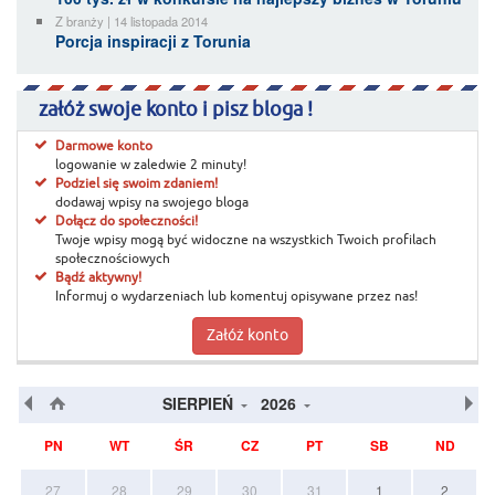
Z branży | 14 listopada 2014
Porcja inspiracji z Torunia
załóż swoje konto i pisz bloga !
Darmowe konto
logowanie w zaledwie 2 minuty!
Podziel się swoim zdaniem!
dodawaj wpisy na swojego bloga
Dołącz do społeczności!
Twoje wpisy mogą być widoczne na wszystkich Twoich profilach
społecznościowych
Bądź aktywny!
Informuj o wydarzeniach lub komentuj opisywane przez nas!
Załóż konto
SIERPIEŃ
2026
PN
WT
ŚR
CZ
PT
SB
ND
27
28
29
30
31
1
2