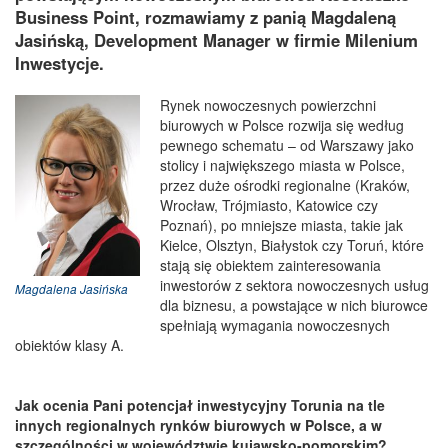
Business Point, rozmawiamy z panią Magdaleną
Jasińską, Development Manager w firmie Milenium
Inwestycje.
Rynek nowoczesnych powierzchni
biurowych w Polsce rozwija się według
pewnego schematu – od Warszawy jako
stolicy i największego miasta w Polsce,
przez duże ośrodki regionalne (Kraków,
Wrocław, Trójmiasto, Katowice czy
Poznań), po mniejsze miasta, takie jak
Kielce, Olsztyn, Białystok czy Toruń, które
stają się obiektem zainteresowania
inwestorów z sektora nowoczesnych usług
Magdalena Jasińska
dla biznesu, a powstające w nich biurowce
spełniają wymagania nowoczesnych
obiektów klasy A.
Jak ocenia Pani potencjał inwestycyjny Torunia na tle
innych regionalnych rynków biurowych w Polsce, a w
szczególności w województwie kujawsko-pomorskim?