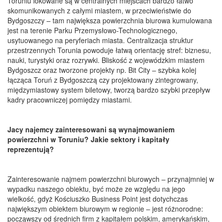
Toruniu lokowane są w centralnych miejscach bardzo łatwo
skomunikowanych z całymi miastem, w przeciwieństwie do
Bydgoszczy – tam największa powierzchnia biurowa kumulowana
jest na terenie Parku Przemysłowo-Technologicznego,
usytuowanego na peryferiach miasta. Centralizacja struktur
przestrzennych Torunia powoduje łatwą orientację stref: biznesu,
nauki, turystyki oraz rozrywki. Bliskość z wojewódzkim miastem
Bydgoszcz oraz tworzone projekty np. Bit City – szybka kolej
łącząca Toruń z Bydgoszczą czy projektowany zintegrowany,
międzymiastowy system biletowy, tworzą bardzo szybki przepływ
kadry pracowniczej pomiędzy miastami.
Jacy najemcy zainteresowani są wynajmowaniem
powierzchni w Toruniu? Jakie sektory i kapitały
reprezentują?
Zainteresowanie najmem powierzchni biurowych – przynajmniej w
wypadku naszego obiektu, być może ze względu na jego
wielkość, gdyż Kościuszko Business Point jest dotychczas
największym obiektem biurowym w regionie – jest różnorodne:
począwszy od średnich firm z kapitałem polskim, amerykańskim,