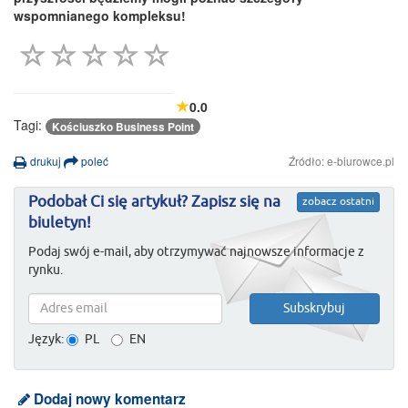
wspomnianego kompleksu!
0.0
Tagi:
Kościuszko Business Point
drukuj
poleć
Źródło: e-biurowce.pl
Podobał Ci się artykuł? Zapisz się na
zobacz ostatni
biuletyn!
Podaj swój e-mail, aby otrzymywać najnowsze informacje z
rynku.
Język:
PL
EN
Dodaj nowy komentarz