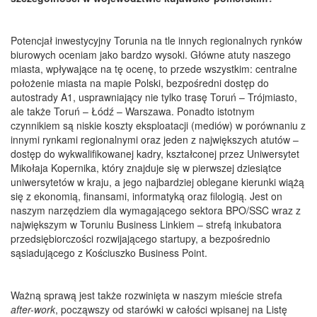
Potencjał inwestycyjny Torunia na tle innych regionalnych rynków
biurowych oceniam jako bardzo wysoki. Główne atuty naszego
miasta, wpływające na tę ocenę, to przede wszystkim: centralne
położenie miasta na mapie Polski, bezpośredni dostęp do
autostrady A1, usprawniający nie tylko trasę Toruń – Trójmiasto,
ale także Toruń – Łódź – Warszawa. Ponadto istotnym
czynnikiem są niskie koszty eksploatacji (mediów) w porównaniu z
innymi rynkami regionalnymi oraz jeden z największych atutów –
dostęp do wykwalifikowanej kadry, kształconej przez Uniwersytet
Mikołaja Kopernika, który znajduje się w pierwszej dziesiątce
uniwersytetów w kraju, a jego najbardziej oblegane kierunki wiążą
się z ekonomią, finansami, informatyką oraz filologią. Jest on
naszym narzędziem dla wymagającego sektora BPO/SSC wraz z
największym w Toruniu Business Linkiem – strefą inkubatora
przedsiębiorczości rozwijającego startupy, a bezpośrednio
sąsiadującego z Kościuszko Business Point.
Ważną sprawą jest także rozwinięta w naszym mieście strefa
after-work
,
począwszy od starówki w całości wpisanej na Listę