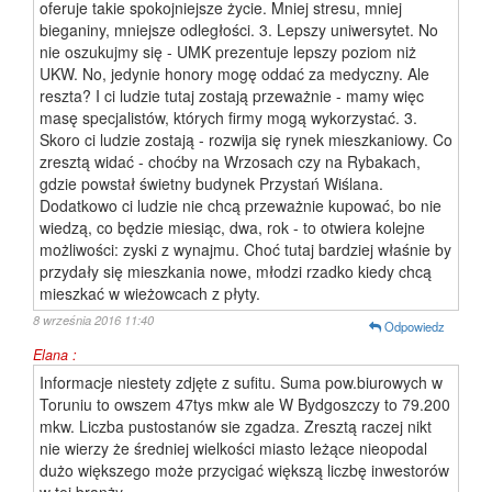
oferuje takie spokojniejsze życie. Mniej stresu, mniej
bieganiny, mniejsze odległości. 3. Lepszy uniwersytet. No
nie oszukujmy się - UMK prezentuje lepszy poziom niż
UKW. No, jedynie honory mogę oddać za medyczny. Ale
reszta? I ci ludzie tutaj zostają przeważnie - mamy więc
masę specjalistów, których firmy mogą wykorzystać. 3.
Skoro ci ludzie zostają - rozwija się rynek mieszkaniowy. Co
zresztą widać - choćby na Wrzosach czy na Rybakach,
gdzie powstał świetny budynek Przystań Wiślana.
Dodatkowo ci ludzie nie chcą przeważnie kupować, bo nie
wiedzą, co będzie miesiąc, dwa, rok - to otwiera kolejne
możliwości: zyski z wynajmu. Choć tutaj bardziej właśnie by
przydały się mieszkania nowe, młodzi rzadko kiedy chcą
mieszkać w wieżowcach z płyty.
8 września 2016 11:40
Odpowiedz
Elana :
Informacje niestety zdjęte z sufitu. Suma pow.biurowych w
Toruniu to owszem 47tys mkw ale W Bydgoszczy to 79.200
mkw. Liczba pustostanów sie zgadza. Zresztą raczej nikt
nie wierzy że średniej wielkości miasto leżące nieopodal
dużo większego może przycigać większą liczbę inwestorów