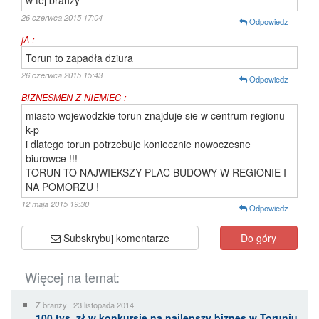
w tej branży
26 czerwca 2015 17:04
Odpowiedz
jA :
Torun to zapadła dziura
26 czerwca 2015 15:43
Odpowiedz
BIZNESMEN Z NIEMIEC :
miasto wojewodzkie torun znajduje sie w centrum regionu
k-p
i dlatego torun potrzebuje koniecznie nowoczesne
biurowce !!!
TORUN TO NAJWIEKSZY PLAC BUDOWY W REGIONIE I
NA POMORZU !
12 maja 2015 19:30
Odpowiedz
Subskrybuj komentarze
Do góry
Więcej na temat:
Z branży | 23 listopada 2014
100 tys. zł w konkursie na najlepszy biznes w Toruniu