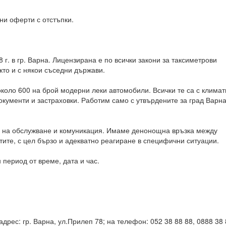
ни оферти с отстъпки.
. в гр. Варна. Лицензирана е по всички закони за таксиметрови
акто и с някои съседни държави.
коло 600 на брой модерни леки автомобили. Всички те са с климат
кументи и застраховки. Работим само с утвърдените за град Варн
ра на обслужване и комуникация. Имаме денонощна връзка между
тите, с цел бързо и адекватно реагиране в специфични ситуации.
период от време, дата и час.
дрес: гр. Варна, ул.Прилеп 78; на телефон: 052 38 88 88, 0888 38