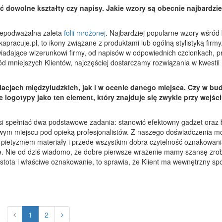
ć dowolne kształty czy napisy. Jakie wzory są obecnie najbardzie
niepodważalna zaleta
folii mrożonej
. Najbardziej popularne wzory wśród 
kapracuje.pl, to ikony związane z produktami lub ogólną stylistyką firm
wiadające wizerunkowi firmy, od napisów w odpowiednich czcionkach, p
 mniejszych Klientów, najczęściej dostarczamy rozwiązania w kwestii
lacjach międzyludzkich, jak i w ocenie danego miejsca. Czy w b
logotypy jako ten element, który znajduje się zwykle przy wejśc
i spełniać dwa podstawowe zadania: stanowić efektowny gadżet oraz 
ściwym miejscu pod opieką profesjonalistów. Z naszego doświadczenia 
pietyzmem materiały i przede wszystkim dobra czytelność oznakowani
ie. Nie od dziś wiadomo, że dobre pierwsze wrażenie mamy szansę zrob
rostota i właściwe oznakowanie, to sprawia, że Klient ma wewnętrzny spo
1
2