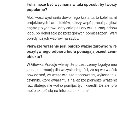
Folia może być wycinana w taki sposób, by tworzy
popularne?
Możliwość wycinania dowolnego kształtu, to kolejna, 
projektowych i architektów, którzy współpracują z głów
często przygotowujemy całe pakiety wizualizacji odpo
logo, po dekoracje poszczególnych pomieszczeń. Wśród
pojedynczych wzorów na szyby.
Pierwsze wrażenie jest bardzo ważne zarówno w re
pozytywnego odbioru biura pomagają przestrzenne 
obiektu?
W Główka Pracuje wiemy, że przestrzenny logotyp mus
jasną informacją dla wszystkich gości, że są we wła
powiedzieć, że właściwie skomponowane, wykonane z 
czynniki, które gwarantują najlepsze pierwsze wrażen
raz, dlatego nie wolno pomijać tych kwestii. Detale, p
może skupić się na interesach z nami.