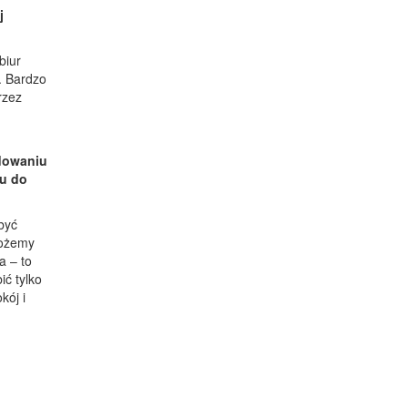
j
biur
y. Bardzo
rzez
udowaniu
iu do
być
możemy
a – to
ić tylko
kój i