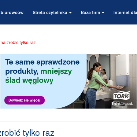
a biurowców
Strefa czytelnika
Baza firm
Internet dla
a zrobić tylko raz
obić tylko raz