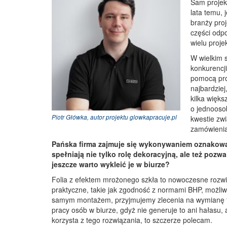
Sam projek
lata temu, 
branży proj
części odp
wielu proje
W wielkim s
konkurencj
pomocą pros
najbardziej
kilka więk
o jednooso
Piotr Główka, autor projektu glowkapracuje.pl
kwestie zw
zamówienia 
Pańska firma zajmuje się wykonywaniem oznakowań
spełniają nie tylko rolę dekoracyjną, ale też poz
jeszcze warto wykleić je w biurze?
Folia z efektem mrożonego szkła to nowoczesne rozwią
praktyczne, takie jak zgodność z normami BHP, możliw
samym montażem, przyjmujemy zlecenia na wymianę fol
pracy osób w biurze, gdyż nie generuje to ani hałasu, a
korzysta z tego rozwiązania, to szczerze polecam.