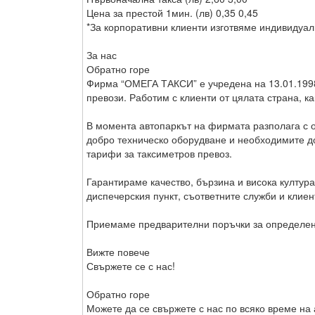
Цена за престой 1мин. (лв) 0,35 0,45
*За корпоративни клиенти изготвяме индивидуал
За нас
Обратно горе
Фирма “ОМЕГА ТАКСИ” е учредена на 13.01.1998 г
превози. Работим с клиенти от цялата страна, к
В момента автопаркът на фирмата разполага с о
добро техническо оборудване и необходимите до
тарифи за таксиметров превоз.
Гарантираме качество, бързина и висока култу
диспечерския пункт, съответните служби и клиен
Приемаме предварителни поръчки за определен 
Вижте повече
Свържете се с нас!
Обратно горе
Можете да се свържете с нас по всяко време на а