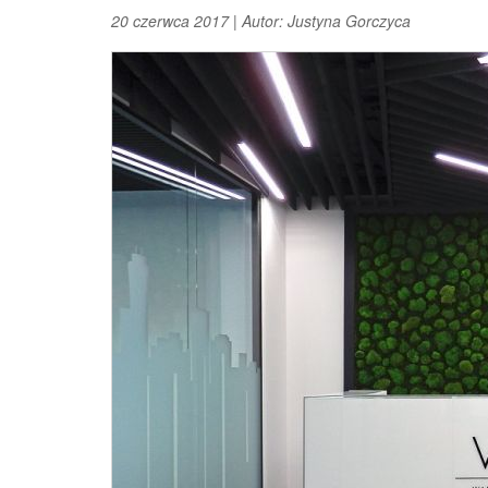
20 czerwca 2017
|
Autor:
Justyna Gorczyca