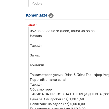
Komentarze
2
laydi :
052 38 88 88 0878 (0888, 0898) 38 88 88
Начало
Тарифи
За нас
Контакти
Таксиметрови услуги Drink & Drive Трансфер Усл
Поръчайте такси сега!
Тарифи
Обратно горе
ТАРИФА ЗА ПРЕВОЗ НА ПЪТНИЦИ ДНЕВНА (06:00-
Цена за 1км пробег (лв) 1,30 1,50
Повикване на адрес (лв) 0,00 0,00
Първоначална такса (лв) 2,60 3,00