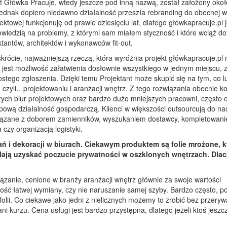
t Główka Pracuje, wtedy jeszcze pod inną nazwą, został założony okoł
jednak dopiero niedawno działalność przeszła rebranding do obecnej w
ektowej funkcjonuję od prawie dziesięciu lat, dlatego główkapracuje.pl 
owiedzią na problemy, z którymi sam miałem styczność i które wciąż do
ktantów, architektów i wykonawców fit-out.
krócie, najważniejszą rzeczą, która wyróżnia projekt główkapracuje.pl n
i jest możliwość załatwienia dosłownie wszystkiego w jednym miejscu, 
tego zgłoszenia. Dzięki temu Projektant może skupić się na tym, co l
, czyli…projektowaniu i aranżacji wnętrz. Z tego rozwiązania obecnie k
szych biur projektowych oraz bardzo dużo mniejszych pracowni, często 
bową działalność gospodarczą. Klienci w większości outsourcują do na
iązane z doborem zamienników, wyszukaniem dostawcy, kompletowan
czy organizacją logistyki.
 i dekoracji w biurach. Ciekawym produktem są folie mrożone, k
walają uzyskać poczucie prywatności w oszklonych wnętrzach. Dla
zanie, cenione w branży aranżacji wnętrz głównie za swoje wartości
ość łatwej wymiany, czy nie naruszanie samej szyby. Bardzo często, p
ii. Co ciekawe jako jedni z nielicznych możemy to zrobić bez przeryw
ni kurzu. Cena usługi jest bardzo przystępna, dlatego jeżeli ktoś jeszc