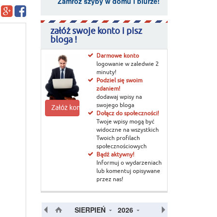
Zamroź szyby w domu i biurze!
załóż swoje konto i pisz
bloga !
Darmowe konto
logowanie w zaledwie 2
minuty!
Podziel się swoim
zdaniem!
dodawaj wpisy na
swojego bloga
Załóż konto
Dołącz do społeczności!
Twoje wpisy mogą być
widoczne na wszystkich
Twoich profilach
społecznościowych
Bądź aktywny!
Informuj o wydarzeniach
lub komentuj opisywane
przez nas!
SIERPIEŃ
2026