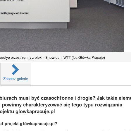
logotyp przestrzenny z plexi - Showroom WTT (fot. Główka Pracuje)
Zobacz galerię
iurach musi być czasochłonne i drogie? Jak takie elem
 powinny charakteryzować się tego typu rozwiązania
jektu glowkapracuje.pl
ał projekt główkapracuje.pl?