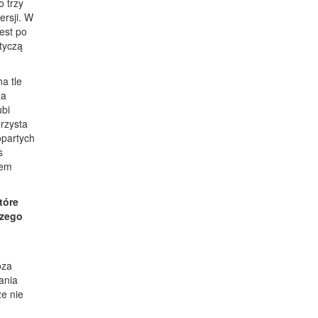
o trzy
ersji. W
jest po
tyczą
a tle
za
ubi
orzysta
opartych
s
iem
tóre
czego
oza
ania
ze nie