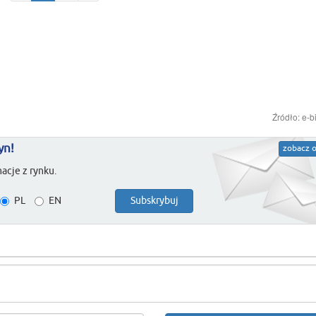
Źródło: e-b
yn!
zobacz o
acje z rynku.
PL
EN