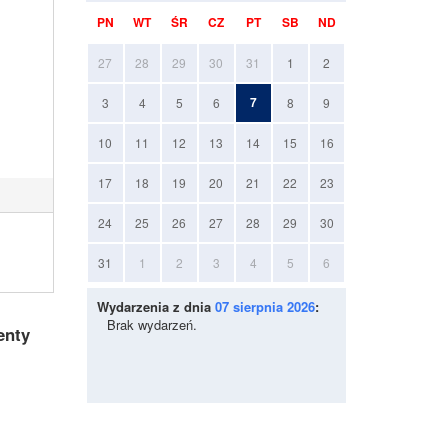
PN
WT
ŚR
CZ
PT
SB
ND
27
28
29
30
31
1
2
7
3
4
5
6
8
9
10
11
12
13
14
15
16
17
18
19
20
21
22
23
24
25
26
27
28
29
30
31
1
2
3
4
5
6
Wydarzenia z dnia
07 sierpnia 2026
:
Brak wydarzeń.
enty