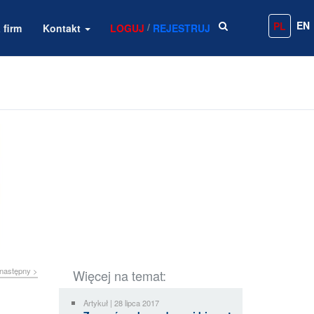
EN
PL
/
 firm
Kontakt
LOGUJ
REJESTRUJ
następny >
Więcej na temat:
Artykuł | 28 lipca 2017