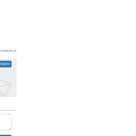
iurowce.pl
statni