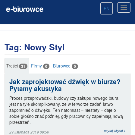
EN
Tag: Nowy Styl
Treści
Firmy
Biurowce
31
0
0
Jak zaprojektować dźwięk w biurze?
Pytamy akustyka
Proces przeprowadzki, budowy czy zakupu nowego biura
jest na tyle skomplikowany, że w ferworze zadań łatwo
zapomnieć o dźwięku. Ten natomiast – niestety – daje o
sobie głośno znać później, gdy pracownicy zapełniają nową
przestrzeń.
czytaj więcej >
29 listopada 2019 09:50