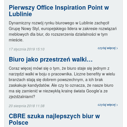
Pierwszy Office Inspiration Point w
Lublinie
Dynamiczny rozwój rynku biurowego w Lublinie zachęcił
Grupę Nowy Styl, europejskiego lidera w zakresie rozwiązań
meblowych dla biur, do rozszerzenia działalności w tym
mieście.
czytaj więcej >
17 stycznia 2019 15:10
Biuro jako przestrzeń walki…
Coraz więcej mówi się o tym, że biuro staje się jednym z
narzędzi walki w boju o pracownika. Liczne benefity w wielu
branżach stają się dobrem powszechnym, a ich brak
zaskakuje kandydatów. Ale czy to oznacza, że nasze biuro
ma się zamienić w niezwykłą krainę świata Google’a ze
zjeżdżalniami?
czytaj więcej >
20 sierpnia 2018 11:38
CBRE szuka najlepszych biur w
Polsce