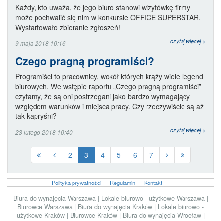
Każdy, kto uważa, że jego biuro stanowi wizytówkę firmy
może pochwalić się nim w konkursie OFFICE SUPERSTAR.
Wystartowało zbieranie zgłoszeń!
czytaj więcej >
9 maja 2018 10:16
Czego pragną programiści?
Programiści to pracownicy, wokół których krąży wiele legend
biurowych. We wstępie raportu „Czego pragną programiści”
czytamy, że są oni postrzegani jako bardzo wymagający
względem warunków i miejsca pracy. Czy rzeczywiście są aż
tak kapryśni?
czytaj więcej >
23 lutego 2018 10:40
2
3
4
5
6
7
Polityka prywatności
|
Regulamin
|
Kontakt
|
Biura do wynajęcia Warszawa
|
Lokale biurowo - użytkowe Warszawa
|
Biurowce Warszawa
|
Biura do wynajęcia Kraków
|
Lokale biurowo -
użytkowe Kraków
|
Biurowce Kraków
|
Biura do wynajęcia Wrocław
|