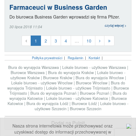
Farmaceuci w Business Garden
Do biurowca Business Garden wprowadzi się firma Pfizer.
czytaj więcej >
30 lipca 2018 11:04
1
2
3
4
…
10
Polityka prywatności
|
Regulamin
|
Kontakt
|
Biura do wynajęcia Warszawa
|
Lokale biurowo - użytkowe Warszawa
|
Biurowce Warszawa
|
Biura do wynajęcia Kraków
|
Lokale biurowo -
użytkowe Kraków
|
Biurowce Kraków
|
Biura do wynajęcia Wrocław
|
Lokale biurowo - użytkowe Wrocław
|
Biurowce Wrocław
|
Biura do
wynajęcia Trójmiasto
|
Lokale biurowo - użytkowe Trójmiasto
|
Biurowce
Trójmiasto
|
Biura do wynajęcia Poznań
|
Biurowce Poznań
|
Biura do
wynajęcia Katowice
|
Lokale biurowo - użytkowe Katowice
|
Biurowce
Katowice
|
Biura do wynajęcia Łódź
|
Biurowce Łódź
|
Lokale biurowo -
użytkowe Szczecin
|
Biurowce Szczecin
Dodaj na Pulpit
Nasza strona internetowa może przechowywać oraz
uzyskiwać dostęp do informacji przechowywanej w