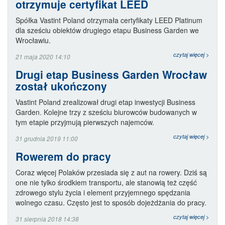
otrzymuje certyfikat LEED
Spółka Vastint Poland otrzymała certyfikaty LEED Platinum
dla sześciu obiektów drugiego etapu Business Garden we
Wrocławiu.
czytaj więcej >
21 maja 2020 14:10
Drugi etap Business Garden Wrocław
został ukończony
Vastint Poland zrealizował drugi etap inwestycji Business
Garden. Kolejne trzy z sześciu biurowców budowanych w
tym etapie przyjmują pierwszych najemców.
czytaj więcej >
31 grudnia 2019 11:00
Rowerem do pracy
Coraz więcej Polaków przesiada się z aut na rowery. Dziś są
one nie tylko środkiem transportu, ale stanowią też część
zdrowego stylu życia i element przyjemnego spędzania
wolnego czasu. Często jest to sposób dojeżdżania do pracy.
czytaj więcej >
31 sierpnia 2018 14:38