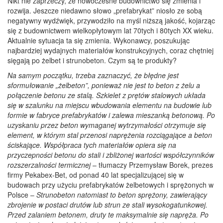
Nikt nie zaprzeczy, że nowoczesne budownictwo się zmienia i
rozwija. Jeszcze niedawno słowo „prefabrykat” niosło ze sobą
negatywny wydźwięk, przywodziło na myśl niższą jakość, kojarząc
się z budownictwem wielkopłytowym lat 70tych i 80tych XX wieku.
Aktualnie sytuacja ta się zmienia. Wykonawcy, poszukując
najbardziej wydajnych materiałów konstrukcyjnych, coraz chętniej
sięgają po żelbet i strunobeton. Czym są te produkty?
Na samym początku, trzeba zaznaczyć, że błędne jest
sformułowanie „żelbeton”, ponieważ nie jest to beton z żelu a
połączenie betonu ze stalą. Szkielet z prętów stalowych układa
się w szalunku na miejscu wbudowania elementu na budowie lub
formie w fabryce prefabrykatów i zalewa mieszanką betonową. Po
uzyskaniu przez beton wymaganej wytrzymałości otrzymuje się
element, w którym stal przenosi naprężenia rozciągające a beton
ściskające. Współpraca tych materiałów opiera się na
przyczepności betonu do stali i zbliżonej wartości współczynników
rozszerzalności termicznej
– tłumaczy Przemysław Borek, prezes
firmy Pekabex-Bet, od ponad 40 lat specjalizującej się w
budowach przy użyciu prefabrykatów żelbetowych i sprężonych w
Polsce –
Strunobeton natomiast to beton sprężony, zawierający
zbrojenie w postaci drutów lub strun ze stali wysokogatunkowej.
Przed zalaniem betonem, druty te maksymalnie się napręża. Po