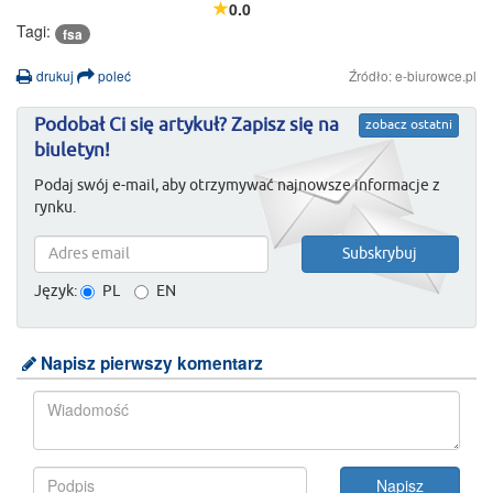
0.0
Tagi:
fsa
drukuj
poleć
Źródło: e-biurowce.pl
Podobał Ci się artykuł? Zapisz się na
zobacz ostatni
biuletyn!
Podaj swój e-mail, aby otrzymywać najnowsze informacje z
rynku.
Język:
PL
EN
Napisz pierwszy komentarz