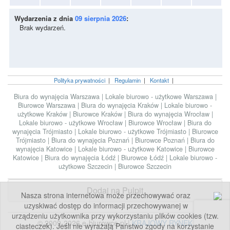
Wydarzenia z dnia
09 sierpnia 2026
:
Brak wydarzeń.
Polityka prywatności
|
Regulamin
|
Kontakt
|
Biura do wynajęcia Warszawa
|
Lokale biurowo - użytkowe Warszawa
|
Biurowce Warszawa
|
Biura do wynajęcia Kraków
|
Lokale biurowo -
użytkowe Kraków
|
Biurowce Kraków
|
Biura do wynajęcia Wrocław
|
Lokale biurowo - użytkowe Wrocław
|
Biurowce Wrocław
|
Biura do
wynajęcia Trójmiasto
|
Lokale biurowo - użytkowe Trójmiasto
|
Biurowce
Trójmiasto
|
Biura do wynajęcia Poznań
|
Biurowce Poznań
|
Biura do
wynajęcia Katowice
|
Lokale biurowo - użytkowe Katowice
|
Biurowce
Katowice
|
Biura do wynajęcia Łódź
|
Biurowce Łódź
|
Lokale biurowo -
użytkowe Szczecin
|
Biurowce Szczecin
Dodaj na Pulpit
Nasza strona internetowa może przechowywać oraz
uzyskiwać dostęp do informacji przechowywanej w
urządzeniu użytkownika przy wykorzystaniu plików cookies (tzw.
© 2009-2026 e-biurowce.pl |
KRAJOWY RYNEK
ciasteczek). Jeśli nie wyrażają Państwo zgody na korzystanie