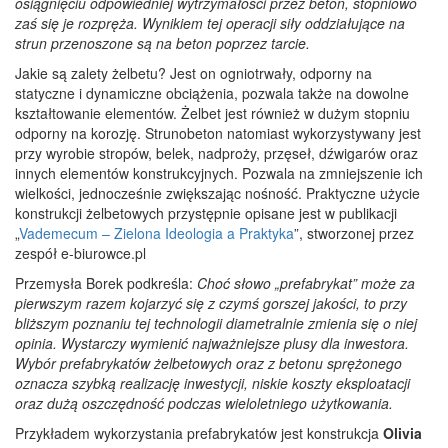
osiągnięciu odpowiedniej wytrzymałości przez beton, stopniowo
zaś się je rozpręża. Wynikiem tej operacji siły oddziałujące na
strun przenoszone są na beton poprzez tarcie.
Jakie są zalety żelbetu? Jest on ogniotrwały, odporny na
statyczne i dynamiczne obciążenia, pozwala także na dowolne
kształtowanie elementów. Żelbet jest również w dużym stopniu
odporny na korozję. Strunobeton natomiast wykorzystywany jest
przy wyrobie stropów, belek, nadproży, przęseł, dźwigarów oraz
innych elementów konstrukcyjnych. Pozwala na zmniejszenie ich
wielkości, jednocześnie zwiększając nośność. Praktyczne użycie
konstrukcji żelbetowych przystępnie opisane jest w publikacji
„
Vademecum – Zielona Ideologia a Praktyka
”, stworzonej przez
zespół e-biurowce.pl
Przemysła Borek podkreśla:
Choć słowo „prefabrykat” może za
pierwszym razem kojarzyć się z czymś gorszej jakości, to przy
bliższym poznaniu tej technologii diametralnie zmienia się o niej
opinia. Wystarczy wymienić najważniejsze plusy dla inwestora.
Wybór prefabrykatów żelbetowych oraz z betonu sprężonego
oznacza szybką realizację inwestycji, niskie koszty eksploatacji
oraz dużą oszczędność podczas wieloletniego użytkowania.
Przykładem wykorzystania prefabrykatów jest konstrukcja
Olivia