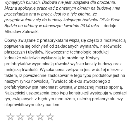
wynajętych biurach. Budowa nie jest uciążliwa dla otoczenia.
Można spokojnie pracować z otwartym oknem na budowę i nie
przeszkadza ona w pracy. Jest to o tyle istotne, że
przygotowujemy się do budowy kolejnego budynku Olivia Four.
Będzie on oddany w pierwszym kwartale 2014 roku
– dodaje
Mirosław Zalewski.
Obawy związane z prefabrykatami wiążą się często z możliwością
pojawienia się odchyleń od zakładanych wymiarów, nierówności
płaszczyzn i ubytków. Nowoczesne technologie produkcji
jednakże właściwie wykluczają te problemy. Krytycy
prefabrykatów wypominają również wyższe koszty budowy oraz
mniejszą trwałość. Wysoka cena związana jest w dużej mierze z
faktem, iż powszechne zastosowanie tego typu produktów jest na
naszym rynku nowością. Trwałość obiektu stworzonego z
prefabrykatów jest natomiast kwestią w znacznej mierze sporną.
Najczęściej uszkodzenia tego typu konstrukcji występują w postaci
rys, związanych z błędnym montażem, usterką prefabrykatu czy
nieprawidłowym utrzymaniem.