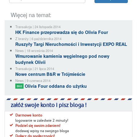
Więcej na temat:
Transakcja | 24 listopada 2014
HK Finance przeprowadza się do Olivia Four
Z branży | 6 października 2014
Ruszyły Targi Nieruchomości i Inwestycji EXPO REAL
News | 18 września 2014
Wmurowanie kamienia węgielnego pod nowy
budynek Olivii
Transakcja | 21 lipca 2014
Nowe centrum B&R w Trójmieście
News | 9 czerwca 2014
Olivia Four oddana do użytku
EKO
załóż swoje konto i pisz bloga !
Darmowe konto
logowanie w zaledwie 2 minuty!
Podziel się swoim zdaniem!
dodawaj wpisy na swojego bloga
Dołącz do społeczności!