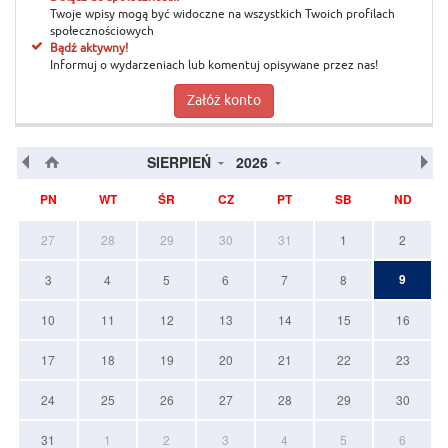
Twoje wpisy mogą być widoczne na wszystkich Twoich profilach
społecznościowych
Bądź aktywny!
Informuj o wydarzeniach lub komentuj opisywane przez nas!
Załóż konto
SIERPIEŃ
2026
PN
WT
ŚR
CZ
PT
SB
ND
27
28
29
30
31
1
2
9
3
4
5
6
7
8
10
11
12
13
14
15
16
17
18
19
20
21
22
23
24
25
26
27
28
29
30
31
1
2
3
4
5
6