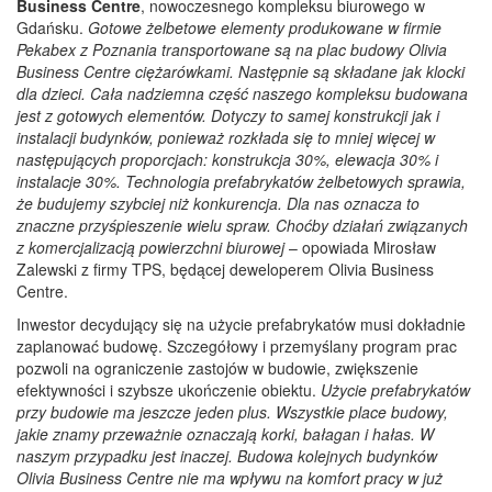
Business Centre
, nowoczesnego kompleksu biurowego w
Gdańsku.
Gotowe żelbetowe elementy produkowane w firmie
Pekabex z Poznania transportowane są na plac budowy Olivia
Business Centre ciężarówkami. Następnie są składane jak klocki
dla dzieci. Cała nadziemna część naszego kompleksu budowana
jest z gotowych elementów. Dotyczy to samej konstrukcji jak i
instalacji budynków, ponieważ rozkłada się to mniej więcej w
następujących proporcjach: konstrukcja 30%, elewacja 30% i
instalacje 30%. Technologia prefabrykatów żelbetowych sprawia,
że budujemy szybciej niż konkurencja. Dla nas oznacza to
znaczne przyśpieszenie wielu spraw. Choćby działań związanych
z komercjalizacją powierzchni biurowej
– opowiada Mirosław
Zalewski z firmy TPS, będącej deweloperem Olivia Business
Centre.
Inwestor decydujący się na użycie prefabrykatów musi dokładnie
zaplanować budowę. Szczegółowy i przemyślany program prac
pozwoli na ograniczenie zastojów w budowie, zwiększenie
efektywności i szybsze ukończenie obiektu.
Użycie prefabrykatów
przy budowie ma jeszcze jeden plus. Wszystkie place budowy,
jakie znamy przeważnie oznaczają korki, bałagan i hałas. W
naszym przypadku jest inaczej. Budowa kolejnych budynków
Olivia Business Centre nie ma wpływu na komfort pracy w już