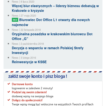
News | 8 lipca 2020
Więcej biur elastycznych – liderzy biznesu debatują w
Krakowie o kryzysie
News | 27 maja 2020
Biurowiec Dot Office L1 otwarty dla nowych
EKO
najemców
News | 22 listopada 2018
Oryginalna posadzka w krakowskim biurowcu Dot
Office „G”
News | 2 października 2018
Decyzja o wsparciu w ramach Polskiej Strefy
Inwestycji
News | 3 lutego 2016
Reinwestycje w KSSE
załóż swoje konto i pisz bloga !
Darmowe konto
logowanie w zaledwie 2 minuty!
Podziel się swoim zdaniem!
dodawaj wpisy na swojego bloga
Dołącz do społeczności!
Twoje wpisy mogą być widoczne na wszystkich Twoich profilach