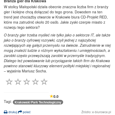
Branża gier dla Krakowa
W stolicy Małopolski działa obecnie znaczna liczba firm z branży
gier i kolejne chcą dołączać do tego grona. Dowodem na ten
trend jest chociażby otwarcie w Krakowie biura CD-Projekt RED,
które ma zatrudnić około 20 osób. Jakie zyski czerpie miasto z
rozwoju tego sektora?
O branży gier trzeba myśleć nie tylko jako o sektorze IT, ale także
jako o branży cyfrowej rozrywki, czyli jednej z najszybciej
rozwijających się gałęzi przemysłu na świecie. Zatrudnienie w niej
mogą znaleźć ludzie o różnym wykształceniu i umiejętnościach, a
zarobki często przewyższają zarobki w przemyśle tradycyjnym.
Dlatego też powstawanie lub przyciąganie takich firm do Krakowa
powinno stanowić kluczowy element polityki miejskiej i regionalnej
– wyjaśnia Mariusz Socha.
0.0
Tagi:
Krakowski Park Technologiczny
drukuj
poleć
Źródło: e-biurowce.pl