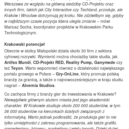
Warszawa ze względu na główną siedzibę CD-Projektu oraz
innych firm, takich jak City Interactive czy Techland, przoduje, ale
Kraków i Wrocław dotrzymują jej kroku. Nie zdziwiłbym się, gdyby
w najbliższym czasie pozycja lidera uległa zmianie
– mówi
Mariusz Socha, koordynator projektów w Krakowskim Parku
Technologicznym.
Krakowski potencjał
Obecnie w stolicy Małopolski działa około 30 firm z sektora
cyfrowej rozrywki. Wymienić można chociażby takie studia, jak
Artifex Mundi
,
CD-Projekt RED, Reality Pump, Ganymede
czy
też
Teyon
. Warto wspomnieć również o działalności największego
portalu growego w Polsce –
Gry-OnLine
, który promuje polską
branżę za granicą, a także o najnowocześniejszym w kraju studiu
nagrań –
Alvernia Studios
.
Co zachęca firmy z branży gier do inwestowania w Krakowie?
Niewątpliwie głównym atutem miasta jest jego akademicki
charakter. W Krakowie studiuje około 200 000 studentów, w tym
36 000 studentów na kierunkach ścisłych związanych z
informatyką. Warto jednak podkreślić, że produkcja gier to nie
tylko umiejętności z zakresu programowania, ale także grafiki,
gamedesignu, biznesu, marketingu i wielu innych. Dzięki dużej