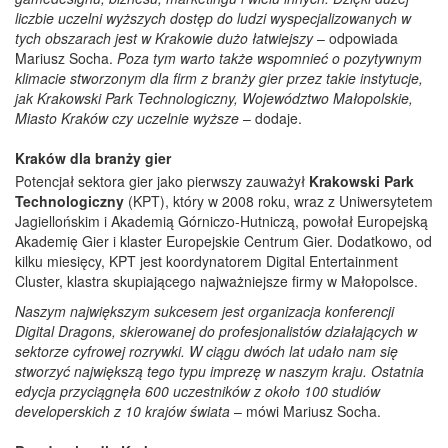
liczbie uczelni wyższych dostęp do ludzi wyspecjalizowanych w
tych obszarach jest w Krakowie dużo łatwiejszy
– odpowiada
Mariusz Socha.
Poza tym warto także wspomnieć o pozytywnym
klimacie stworzonym dla firm z branży gier przez takie instytucje,
jak Krakowski Park Technologiczny, Województwo Małopolskie,
Miasto Kraków czy uczelnie wyższe
– dodaje.
Kraków dla branży gier
Potencjał sektora gier jako pierwszy zauważył
Krakowski Park
Technologiczny
(KPT), który w 2008 roku, wraz z Uniwersytetem
Jagiellońskim i Akademią Górniczo-Hutniczą, powołał Europejską
Akademię Gier i klaster Europejskie Centrum Gier. Dodatkowo, od
kilku miesięcy, KPT jest koordynatorem Digital Entertainment
Cluster, klastra skupiającego najważniejsze firmy w Małopolsce.
Naszym największym sukcesem jest organizacja konferencji
Digital Dragons, skierowanej do profesjonalistów działających w
sektorze cyfrowej rozrywki. W ciągu dwóch lat udało nam się
stworzyć największą tego typu imprezę w naszym kraju. Ostatnia
edycja przyciągnęła 600 uczestników z około 100 studiów
developerskich z 10 krajów świata
– mówi Mariusz Socha.