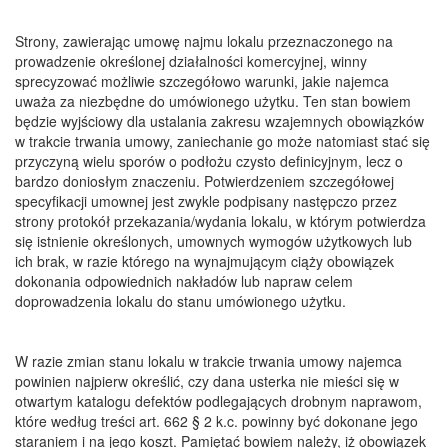
Strony, zawierając umowę najmu lokalu przeznaczonego na
prowadzenie określonej działalności komercyjnej, winny
sprecyzować możliwie szczegółowo warunki, jakie najemca
uważa za niezbędne do umówionego użytku. Ten stan bowiem
będzie wyjściowy dla ustalania zakresu wzajemnych obowiązków
w trakcie trwania umowy, zaniechanie go może natomiast stać się
przyczyną wielu sporów o podłożu czysto definicyjnym, lecz o
bardzo doniosłym znaczeniu. Potwierdzeniem szczegółowej
specyfikacji umownej jest zwykle podpisany następczo przez
strony protokół przekazania/wydania lokalu, w którym potwierdza
się istnienie określonych, umownych wymogów użytkowych lub
ich brak, w razie którego na wynajmującym ciąży obowiązek
dokonania odpowiednich nakładów lub napraw celem
doprowadzenia lokalu do stanu umówionego użytku.
W razie zmian stanu lokalu w trakcie trwania umowy najemca
powinien najpierw określić, czy dana usterka nie mieści się w
otwartym katalogu defektów podlegających drobnym naprawom,
które według treści art. 662 § 2 k.c. powinny być dokonane jego
staraniem i na jego koszt. Pamiętać bowiem należy, iż obowiązek