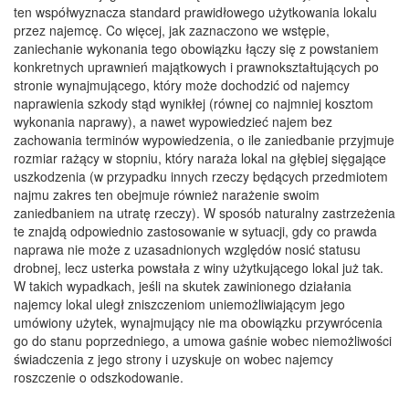
ten współwyznacza standard prawidłowego użytkowania lokalu
przez najemcę. Co więcej, jak zaznaczono we wstępie,
zaniechanie wykonania tego obowiązku łączy się z powstaniem
konkretnych uprawnień majątkowych i prawnokształtujących po
stronie wynajmującego, który może dochodzić od najemcy
naprawienia szkody stąd wynikłej (równej co najmniej kosztom
wykonania naprawy), a nawet wypowiedzieć najem bez
zachowania terminów wypowiedzenia, o ile zaniedbanie przyjmuje
rozmiar rażący w stopniu, który naraża lokal na głębiej sięgające
uszkodzenia (w przypadku innych rzeczy będących przedmiotem
najmu zakres ten obejmuje również narażenie swoim
zaniedbaniem na utratę rzeczy). W sposób naturalny zastrzeżenia
te znajdą odpowiednio zastosowanie w sytuacji, gdy co prawda
naprawa nie może z uzasadnionych względów nosić statusu
drobnej, lecz usterka powstała z winy użytkującego lokal już tak.
W takich wypadkach, jeśli na skutek zawinionego działania
najemcy lokal uległ zniszczeniom uniemożliwiającym jego
umówiony użytek, wynajmujący nie ma obowiązku przywrócenia
go do stanu poprzedniego, a umowa gaśnie wobec niemożliwości
świadczenia z jego strony i uzyskuje on wobec najemcy
roszczenie o odszkodowanie.