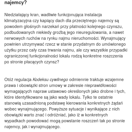
najemcy?
Niedziałający kran, wadliwie funkcjonująca instalacja
klimatyzacyjna czy kapiący dach dla przeciętnego najemcy są
powodem głośnych narzekań przy płatności kolejnego czynszu,
podbudowanych niekiedy groźbą jego nieuregulowania, a nawet
nerwowych ruchów na rynku najmu nieruchomości. Wynajmujący
powinien utrzymywać rzecz w stanie przydatnym do umówionego
użytku przez cały czas trwania najmu, ale czy wszystkie przypadki
ograniczonej funkcjonalności lokalu rodzą konkretne roszczenia
po stronie płacących czynsz?
Otóż regulacja
Kodeksu cywilnego
odmiennie traktuje wzajemne
prawa i obowiązki stron umowy w zakresie nieprawidłowości
wymagających napraw ustawowo określonych jako drobne i tych,
które identyfikowane są jako wady lokalu. Tylko te ostatnie
stanowią uzasadnioną podstawę kierowania konkretnych żądań
wobec wynajmującego. Powyższe sytuacje i wynikające z nich
obowiązki warto znać i odróżniać, jako iż w konkretnych
wypadkach powodować mogą powstanie roszczeń tak po stronie
najemcy, jak i wynajmującego.