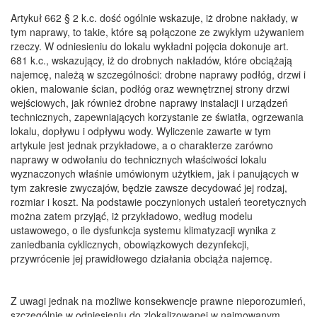
Artykuł 662 § 2 k.c. dość ogólnie wskazuje, iż drobne nakłady, w
tym naprawy, to takie, które są połączone ze zwykłym używaniem
rzeczy. W odniesieniu do lokalu wykładni pojęcia dokonuje art.
681 k.c., wskazujący, iż do drobnych nakładów, które obciążają
najemcę, należą w szczególności: drobne naprawy podłóg, drzwi i
okien, malowanie ścian, podłóg oraz wewnętrznej strony drzwi
wejściowych, jak również drobne naprawy instalacji i urządzeń
technicznych, zapewniających korzystanie ze światła, ogrzewania
lokalu, dopływu i odpływu wody. Wyliczenie zawarte w tym
artykule jest jednak przykładowe, a o charakterze zarówno
naprawy w odwołaniu do technicznych właściwości lokalu
wyznaczonych właśnie umówionym użytkiem, jak i panujących w
tym zakresie zwyczajów, będzie zawsze decydować jej rodzaj,
rozmiar i koszt. Na podstawie poczynionych ustaleń teoretycznych
można zatem przyjąć, iż przykładowo, według modelu
ustawowego, o ile dysfunkcja systemu klimatyzacji wynika z
zaniedbania cyklicznych, obowiązkowych dezynfekcji,
przywrócenie jej prawidłowego działania obciąża najemcę.
Z uwagi jednak na możliwe konsekwencje prawne nieporozumień,
szczególnie w odniesieniu do zlokalizowanej w najmowanym