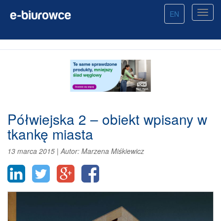
EN
Półwiejska 2 – obiekt wpisany w
tkankę miasta
13 marca 2015
|
Autor:
Marzena Miśkiewicz