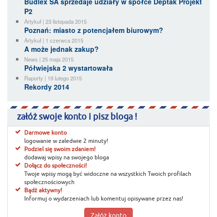
Budlex SA sprzedaje udziały w spółce Deptak Projekt
P2
Artykuł | 23 listopada 2015
Poznań: miasto z potencjałem biurowym?
Artykuł | 1 czerwca 2015
A może jednak zakup?
News | 25 maja 2015
Półwiejska 2 wystartowała
Raporty | 19 lutego 2015
Rekordy 2014
załóż swoje konto i pisz bloga !
Darmowe konto
logowanie w zaledwie 2 minuty!
Podziel się swoim zdaniem!
dodawaj wpisy na swojego bloga
Dołącz do społeczności!
Twoje wpisy mogą być widoczne na wszystkich Twoich profilach
społecznościowych
Bądź aktywny!
Informuj o wydarzeniach lub komentuj opisywane przez nas!
Załóż konto