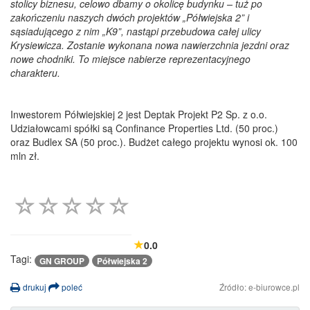
stolicy biznesu, celowo dbamy o okolicę budynku – tuż po
zakończeniu naszych dwóch projektów „Półwiejska 2” i
sąsiadującego z nim „K9”, nastąpi przebudowa całej ulicy
Krysiewicza. Zostanie wykonana nowa nawierzchnia jezdni oraz
nowe chodniki. To miejsce nabierze reprezentacyjnego
charakteru.
Inwestorem Półwiejskiej 2 jest Deptak Projekt P2 Sp. z o.o.
Udziałowcami spółki są Confinance Properties Ltd. (50 proc.)
oraz Budlex SA (50 proc.). Budżet całego projektu wynosi ok. 100
mln zł.
0.0
Tagi:
GN GROUP
Półwiejska 2
drukuj
poleć
Źródło: e-biurowce.pl