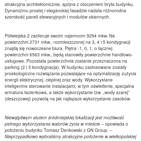
atrakcyjna architektonicznie, spójna z otoczeniem bryła budynku.
Dynamizmu prostej i eleganckiej fasadzie nadała różnorodna
szerokość paneli elewacyjnych i modułów okiennych.
Półwiejska 2 zaoferuje swoim najemcom 9294 mkw. Na
powierzchni 2731 mkw., rozmieszczonej na 3, 4 i 5 kondygnacji
znajdą się nowoczesne biura. Piętra -1, 0, 1, o łącznej
powierzchni 6563 mkw., będą stanowiły powierzchnie handlowo-
usługowe. Pozostała powierzchnia zostanie przeznaczona na
parking (2 i 3 kondygnacja). W budynku zastosowane zostały
proekologiczne rozwiązania pozwalające na optymalizację zużycia
energii elektrycznej, cieplnej oraz wody. Wykorzystane
inteligentne sterowanie instalacjami, w tym oświetlenie, specjalna
armatura łazienkowa, a także wykorzystanie tzw. „wody szarej”
(deszczowej) pozwolą na jak najlepsze wykorzystanie zasobów.
Niewątpliwym atutem śródmiejskiej lokalizacji jest możliwość
pełnego wykorzystania walorów życia w mieście
– opowiada o
położeniu budynku Tomasz Denkowski z GN Group. –
Nieprzypadkowo wybraliśmy atrakcyjne położenie w wielkopolskiej