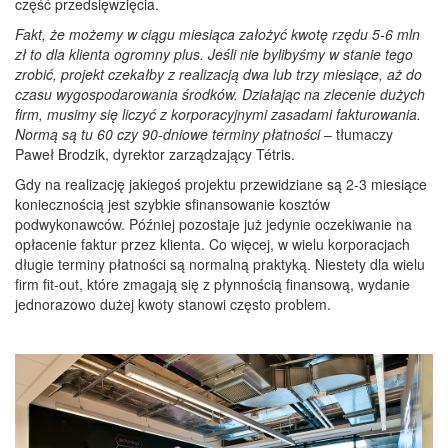
część przedsięwzięcia.
Fakt, że możemy w ciągu miesiąca założyć kwotę rzędu 5-6 mln
zł to dla klienta ogromny plus. Jeśli nie bylibyśmy w stanie tego
zrobić, projekt czekałby z realizacją dwa lub trzy miesiące, aż do
czasu wygospodarowania środków. Działając na zlecenie dużych
firm, musimy się liczyć z korporacyjnymi zasadami fakturowania.
Normą są tu 60 czy 90-dniowe terminy płatności
– tłumaczy
Paweł Brodzik, dyrektor zarządzający Tétris.
Gdy na realizację jakiegoś projektu przewidziane są 2-3 miesiące
koniecznością jest szybkie sfinansowanie kosztów
podwykonawców. Później pozostaje już jedynie oczekiwanie na
opłacenie faktur przez klienta. Co więcej, w wielu korporacjach
długie terminy płatności są normalną praktyką. Niestety dla wielu
firm fit-out, które zmagają się z płynnością finansową, wydanie
jednorazowo dużej kwoty stanowi często problem.