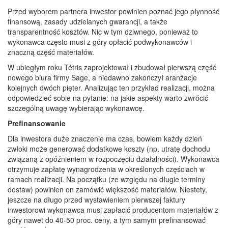
Przed wyborem partnera inwestor powinien poznać jego płynność
finansową, zasady udzielanych gwarancji, a także
transparentność kosztów. Nic w tym dziwnego, ponieważ to
wykonawca często musi z góry opłacić podwykonawców i
znaczną część materiałów.
W ubiegłym roku Tétris zaprojektował i zbudował pierwszą część
nowego biura firmy Sage, a niedawno zakończył aranżacje
kolejnych dwóch pięter. Analizując ten przykład realizacji, można
odpowiedzieć sobie na pytanie: na jakie aspekty warto zwrócić
szczególną uwagę wybierając wykonawcę.
Prefinansowanie
Dla inwestora duże znaczenie ma czas, bowiem każdy dzień
zwłoki może generować dodatkowe koszty (np. utratę dochodu
związaną z opóźnieniem w rozpoczęciu działalności). Wykonawca
otrzymuje zapłatę wynagrodzenia w określonych częściach w
ramach realizacji. Na początku (ze względu na długie terminy
dostaw) powinien on zamówić większość materiałów. Niestety,
jeszcze na długo przed wystawieniem pierwszej faktury
inwestorowi wykonawca musi zapłacić producentom materiałów z
góry nawet do 40-50 proc. ceny, a tym samym prefinansować