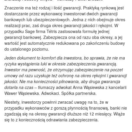
Znaczenie ma też rodzaj i ilość gwarancji. Praktyką rynkową jest
dostarczanie przez wykonawcę inwestorowi dwóch gwarancji
bankowych lub ubezpieczeniowych. Jedna z nich obejmuje okres
realizacji prac, zaś druga okres gwarancji jakości i rękojmi. W
przypadku Sage firma Tétris zastosowała formułę jednej
gwarancji bankowej. Zabezpiecza ona od razu oba okresy, a jej
wartość jest automatycznie redukowana po zakończeniu budowy
do ustalonego poziomu.
Jeden dokument to komfort dla inwestora, bo sprawia, że nie ma
ryzyka wystąpienia luki w okresie zabezpieczenia gwarancją.
Inwestor ma pewność, że otrzymując zabezpieczenie na poczet
umowy od razu uzyskuje też ochronę na okres rękojmi i gwarancji
jakości. Nie ma konieczności pilnowania, aby druga gwarancja
dotarła na czas
– tłumaczy adwokat Anna Wąsiewska z kancelarii
Wawer Wąsiewska. Adwokaci. Spółka partnerska.
Niestety, inwestorzy powinni zwracać uwagę na to, że w
przypadku wykonawców z gorszą płynnością finansową, banki nie
zgadzają się na okresy gwarancji dłuższe niż 12 miesięcy. Wiąże
się to z koniecznością odnawiania zabezpieczenia.