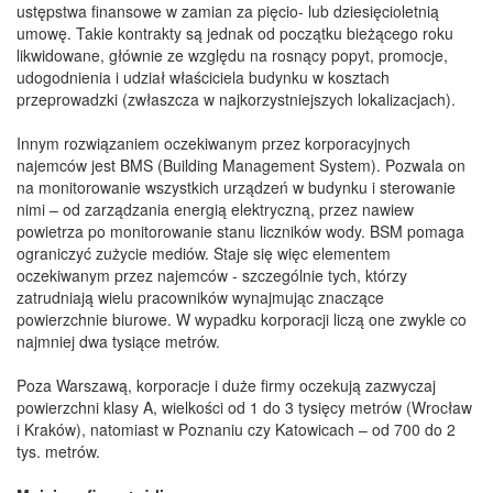
ustępstwa finansowe w zamian za pięcio- lub dziesięcioletnią
umowę. Takie kontrakty są jednak od początku bieżącego roku
likwidowane, głównie ze względu na rosnący popyt, promocje,
udogodnienia i udział właściciela budynku w kosztach
przeprowadzki (zwłaszcza w najkorzystniejszych lokalizacjach).
Innym rozwiązaniem oczekiwanym przez korporacyjnych
najemców jest BMS (Building Management System). Pozwala on
na monitorowanie wszystkich urządzeń w budynku i sterowanie
nimi – od zarządzania energią elektryczną, przez nawiew
powietrza po monitorowanie stanu liczników wody. BSM pomaga
ograniczyć zużycie mediów. Staje się więc elementem
oczekiwanym przez najemców - szczególnie tych, którzy
zatrudniają wielu pracowników wynajmując znaczące
powierzchnie biurowe. W wypadku korporacji liczą one zwykle co
najmniej dwa tysiące metrów.
Poza Warszawą, korporacje i duże firmy oczekują zazwyczaj
powierzchni klasy A, wielkości od 1 do 3 tysięcy metrów (Wrocław
i Kraków), natomiast w Poznaniu czy Katowicach – od 700 do 2
tys. metrów.