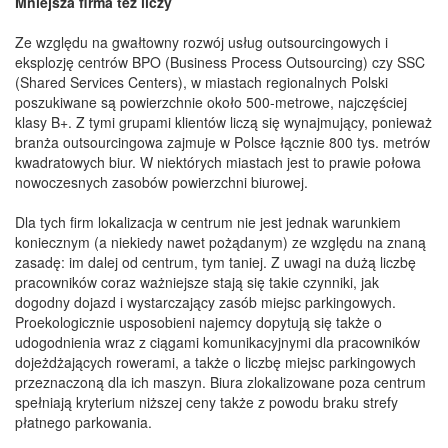
Mniejsza firma też liczy
Ze względu na gwałtowny rozwój usług outsourcingowych i
eksplozję centrów BPO (Business Process Outsourcing) czy SSC
(Shared Services Centers), w miastach regionalnych Polski
poszukiwane są powierzchnie około 500-metrowe, najczęściej
klasy B+. Z tymi grupami klientów liczą się wynajmujący, ponieważ
branża outsourcingowa zajmuje w Polsce łącznie 800 tys. metrów
kwadratowych biur. W niektórych miastach jest to prawie połowa
nowoczesnych zasobów powierzchni biurowej.
Dla tych firm lokalizacja w centrum nie jest jednak warunkiem
koniecznym (a niekiedy nawet pożądanym) ze względu na znaną
zasadę: im dalej od centrum, tym taniej. Z uwagi na dużą liczbę
pracowników coraz ważniejsze stają się takie czynniki, jak
dogodny dojazd i wystarczający zasób miejsc parkingowych.
Proekologicznie usposobieni najemcy dopytują się także o
udogodnienia wraz z ciągami komunikacyjnymi dla pracowników
dojeżdżających rowerami, a także o liczbę miejsc parkingowych
przeznaczoną dla ich maszyn. Biura zlokalizowane poza centrum
spełniają kryterium niższej ceny także z powodu braku strefy
płatnego parkowania.