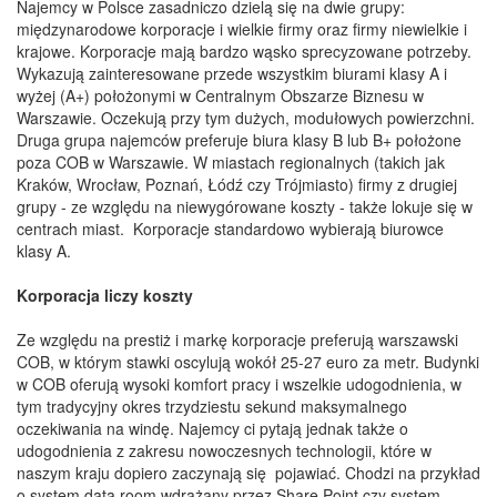
Najemcy w Polsce zasadniczo dzielą się na dwie grupy:
międzynarodowe korporacje i wielkie firmy oraz firmy niewielkie i
krajowe. Korporacje mają bardzo wąsko sprecyzowane potrzeby.
Wykazują zainteresowane przede wszystkim biurami klasy A i
wyżej (A+) położonymi w Centralnym Obszarze Biznesu w
Warszawie. Oczekują przy tym dużych, modułowych powierzchni.
Druga grupa najemców preferuje biura klasy B lub B+ położone
poza COB w Warszawie. W miastach regionalnych (takich jak
Kraków, Wrocław, Poznań, Łódź czy Trójmiasto) firmy z drugiej
grupy - ze względu na niewygórowane koszty - także lokuje się w
centrach miast. Korporacje standardowo wybierają biurowce
klasy A.
Korporacja liczy koszty
Ze względu na prestiż i markę korporacje preferują warszawski
COB, w którym stawki oscylują wokół 25-27 euro za metr. Budynki
w COB oferują wysoki komfort pracy i wszelkie udogodnienia, w
tym tradycyjny okres trzydziestu sekund maksymalnego
oczekiwania na windę. Najemcy ci pytają jednak także o
udogodnienia z zakresu nowoczesnych technologii, które w
naszym kraju dopiero zaczynają się pojawiać. Chodzi na przykład
o system data room wdrażany przez Share Point czy system