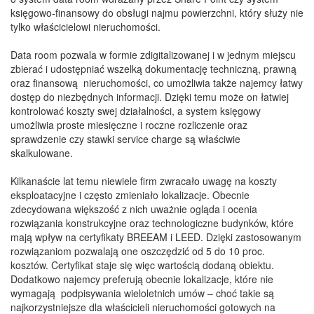
księgowo-finansowy do obsługi najmu powierzchni, który służy nie
tylko właścicielowi nieruchomości.
Data room pozwala w formie zdigitalizowanej i w jednym miejscu
zbierać i udostępniać wszelką dokumentację techniczną, prawną
oraz finansową nieruchomości, co umożliwia także najemcy łatwy
dostęp do niezbędnych informacji. Dzięki temu może on łatwiej
kontrolować koszty swej działalności, a system księgowy
umożliwia proste miesięczne i roczne rozliczenie oraz
sprawdzenie czy stawki service charge są właściwie
skalkulowane.
Kilkanaście lat temu niewiele firm zwracało uwagę na koszty
eksploatacyjne i często zmieniało lokalizacje. Obecnie
zdecydowana większość z nich uważnie ogląda i ocenia
rozwiązania konstrukcyjne oraz technologiczne budynków, które
mają wpływ na certyfikaty BREEAM i LEED. Dzięki zastosowanym
rozwiązaniom pozwalają one oszczędzić od 5 do 10 proc.
kosztów. Certyfikat staje się więc wartością dodaną obiektu.
Dodatkowo najemcy preferują obecnie lokalizacje, które nie
wymagają podpisywania wieloletnich umów – choć takie są
najkorzystniejsze dla właścicieli nieruchomości gotowych na