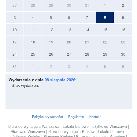
27
28
29
30
31
1
2
8
3
4
5
6
7
9
10
11
12
13
14
15
16
17
18
19
20
21
22
23
24
25
26
27
28
29
30
31
1
2
3
4
5
6
Wydarzenia z dnia
08 sierpnia 2026
:
Brak wydarzeń.
Polityka prywatności
|
Regulamin
|
Kontakt
|
Biura do wynajęcia Warszawa
|
Lokale biurowo - użytkowe Warszawa
|
Biurowce Warszawa
|
Biura do wynajęcia Kraków
|
Lokale biurowo -
użytkowe Kraków
|
Biurowce Kraków
|
Biura do wynajęcia Wrocław
|