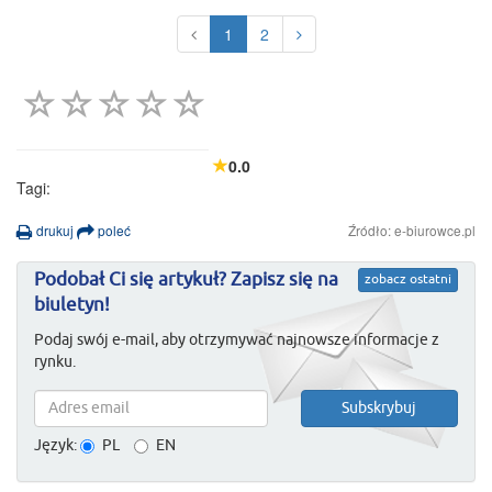
1
2
0.0
Tagi:
drukuj
poleć
Źródło: e-biurowce.pl
Podobał Ci się artykuł? Zapisz się na
zobacz ostatni
biuletyn!
Podaj swój e-mail, aby otrzymywać najnowsze informacje z
rynku.
Język:
PL
EN