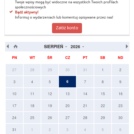
Twoje wpisy mogą być widoczne na wszystkich Twoich profilach
społecznościowych
Bądź aktywny!
Informuj o wydarzeniach lub komentuj opisywane przez nas!
Załóż konto
SIERPIEŃ
2026
PN
WT
ŚR
CZ
PT
SB
ND
27
28
29
30
31
1
2
6
3
4
5
7
8
9
10
11
12
13
14
15
16
17
18
19
20
21
22
23
24
25
26
27
28
29
30
31
1
2
3
4
5
6