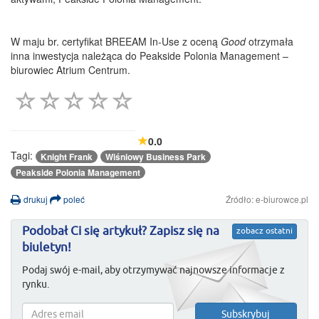
W maju br. certyfikat BREEAM In-Use z oceną
Good
otrzymała
inna inwestycja należąca do Peakside Polonia Management –
biurowiec Atrium Centrum.
0.0
Tagi:
Knight Frank
Wiśniowy Business Park
Peakside Polonia Management
drukuj
poleć
Źródło: e-biurowce.pl
Podobał Ci się artykuł? Zapisz się na
zobacz ostatni
biuletyn!
Podaj swój e-mail, aby otrzymywać najnowsze informacje z
rynku.