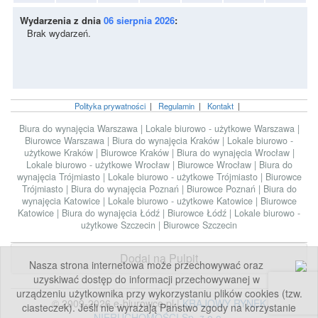
Wydarzenia z dnia
06 sierpnia 2026
:
Brak wydarzeń.
Polityka prywatności
|
Regulamin
|
Kontakt
|
Biura do wynajęcia Warszawa
|
Lokale biurowo - użytkowe Warszawa
|
Biurowce Warszawa
|
Biura do wynajęcia Kraków
|
Lokale biurowo -
użytkowe Kraków
|
Biurowce Kraków
|
Biura do wynajęcia Wrocław
|
Lokale biurowo - użytkowe Wrocław
|
Biurowce Wrocław
|
Biura do
wynajęcia Trójmiasto
|
Lokale biurowo - użytkowe Trójmiasto
|
Biurowce
Trójmiasto
|
Biura do wynajęcia Poznań
|
Biurowce Poznań
|
Biura do
wynajęcia Katowice
|
Lokale biurowo - użytkowe Katowice
|
Biurowce
Katowice
|
Biura do wynajęcia Łódź
|
Biurowce Łódź
|
Lokale biurowo -
użytkowe Szczecin
|
Biurowce Szczecin
Dodaj na Pulpit
Nasza strona internetowa może przechowywać oraz
uzyskiwać dostęp do informacji przechowywanej w
urządzeniu użytkownika przy wykorzystaniu plików cookies (tzw.
© 2009-2026 e-biurowce.pl |
KRAJOWY RYNEK
ciasteczek). Jeśli nie wyrażają Państwo zgody na korzystanie
NIERUCHOMOŚCI Sp. z o.o.