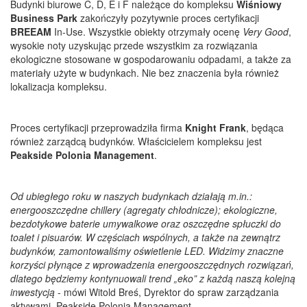
Budynki biurowe C, D, E i F należące do kompleksu
Wiśniowy
Business Park
zakończyły pozytywnie proces certyfikacji
BREEAM
In-Use. Wszystkie obiekty otrzymały ocenę
Very Good
,
wysokie noty uzyskując przede wszystkim za rozwiązania
ekologiczne stosowane w gospodarowaniu odpadami, a także za
materiały użyte w budynkach. Nie bez znaczenia była również
lokalizacja kompleksu.
Proces certyfikacji przeprowadziła firma
Knight Frank
, będąca
również zarządcą budynków. Właścicielem kompleksu jest
Peakside Polonia Management
.
Od ubiegłego roku w naszych budynkach działają m.in.:
energooszczędne chillery (agregaty chłodnicze); ekologiczne,
bezdotykowe baterie umywalkowe oraz oszczędne spłuczki do
toalet i pisuarów. W częściach wspólnych, a także na zewnątrz
budynków, zamontowaliśmy oświetlenie LED. Widzimy znaczne
korzyści płynące z wprowadzenia energooszczędnych rozwiązań,
dlatego będziemy kontynuowali trend „eko” z każdą naszą kolejną
inwestycją
- mówi Witold Breś, Dyrektor do spraw zarządzania
aktywami, Peakside Polonia Management.