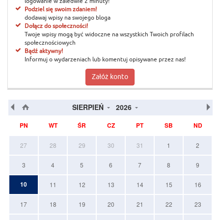
logowanie w zaledwie 2 minuty!
Podziel się swoim zdaniem!
dodawaj wpisy na swojego bloga
Dołącz do społeczności!
Twoje wpisy mogą być widoczne na wszystkich Twoich profilach
społecznościowych
Bądź aktywny!
Informuj o wydarzeniach lub komentuj opisywane przez nas!
Załóż konto
SIERPIEŃ
2026
PN
WT
ŚR
CZ
PT
SB
ND
27
28
29
30
31
1
2
3
4
5
6
7
8
9
10
11
12
13
14
15
16
17
18
19
20
21
22
23