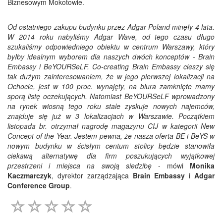
Biznesowym Mokotowie.
Od ostatniego zakupu budynku przez Adgar Poland minęły 4 lata.
W 2014 roku nabyliśmy Adgar Wave, od tego czasu długo
szukaliśmy odpowiedniego obiektu w centrum Warszawy, który
byłby idealnym wyborem dla naszych dwóch konceptów - Brain
Embassy i BeYOURSeLF. Co-creating Brain Embassy cieszy się
tak dużym zainteresowaniem, że w jego pierwszej lokalizacji na
Ochocie, jest w 100 proc. wynajęty, na biura zamknięte mamy
sporą listę oczekujących. Natomiast BeYOURSeLF wprowadzony
na rynek wiosną tego roku stale zyskuje nowych najemców,
znajduje się już w 3 lokalizacjach w Warszawie. Początkiem
listopada br. otrzymał nagrodę magazynu CIJ w kategorii New
Concept of the Year. Jestem pewna, że nasza oferta BE i BeYS w
nowym budynku w ścisłym centum stolicy będzie stanowiła
ciekawą alternatywę dla firm poszukujących wyjątkowej
przestrzeni i miejsca na swoją siedzibę
- mówi
Monika
Kaczmarczyk
, dyrektor zarządzająca
Brain Embassy
i
Adgar
Conference Group
.