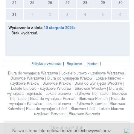
24
25
26
27
28
29
30
31
1
2
3
4
5
6
Wydarzenia z dnia
10 sierpnia 2026
:
Brak wydarzeń.
Polityka prywatności
|
Regulamin
|
Kontakt
|
Biura do wynajęcia Warszawa
|
Lokale biurowo - użytkowe Warszawa
|
Biurowce Warszawa
|
Biura do wynajęcia Kraków
|
Lokale biurowo -
użytkowe Kraków
|
Biurowce Kraków
|
Biura do wynajęcia Wrocław
|
Lokale biurowo - użytkowe Wrocław
|
Biurowce Wrocław
|
Biura do
wynajęcia Trójmiasto
|
Lokale biurowo - użytkowe Trójmiasto
|
Biurowce
Trójmiasto
|
Biura do wynajęcia Poznań
|
Biurowce Poznań
|
Biura do
wynajęcia Katowice
|
Lokale biurowo - użytkowe Katowice
|
Biurowce
Katowice
|
Biura do wynajęcia Łódź
|
Biurowce Łódź
|
Lokale biurowo -
użytkowe Szczecin
|
Biurowce Szczecin
Dodaj na Pulpit
Nasza strona internetowa może przechowywać oraz