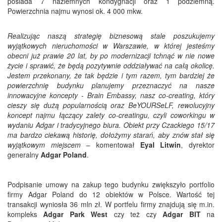
posiada 7 naziemnych kondygnacji oraz 1 podziemną.
Powierzchnia najmu wynosi ok. 4 000 mkw.
Realizując naszą strategię biznesową stale poszukujemy
wyjątkowych nieruchomości w Warszawie, w której jesteśmy
obecni już prawie 20 lat, by po modernizacji tchnąć w nie nowe
życie i sprawić, że będą pozytywnie oddziaływać na całą okolicę.
Jestem przekonany, że tak będzie i tym razem, tym bardziej że
powierzchnię budynku planujemy przeznaczyć na nasze
innowacyjne koncepty - Brain Embassy, nasz co-creating, który
cieszy się dużą popularnością oraz BeYOURSeLF, rewolucyjny
koncept najmu łączący zalety co-creatingu, czyli coworkingu w
wydaniu Adgar i tradycyjnego biura. Obiekt przy Czackiego 15/17
ma bardzo ciekawą historię, dołożymy starań, aby znów stał się
wyjątkowym miejscem
– komentował
Eyal Litwin
, dyrektor
generalny
Adgar Poland
.
Podpisanie umowy na zakup tego budynku zwiększyło portfolio
firmy Adgar Poland do 12 obiektów w Polsce. Wartość tej
transakcji wyniosła 36 mln zł. W portfelu firmy znajdują się m.in.
kompleks
Adgar Park West
czy też czy
Adgar BIT
na