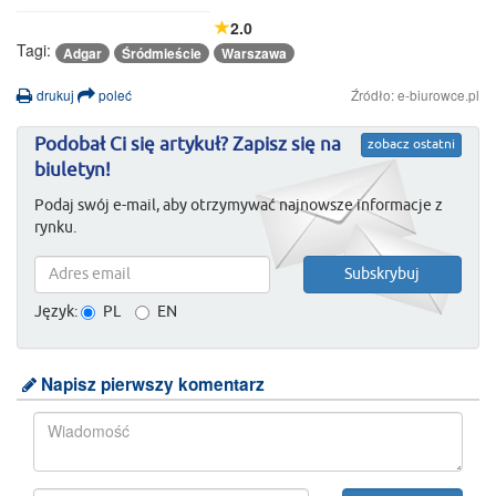
2.0
Tagi:
Adgar
Śródmieście
Warszawa
drukuj
poleć
Źródło: e-biurowce.pl
Podobał Ci się artykuł? Zapisz się na
zobacz ostatni
biuletyn!
Podaj swój e-mail, aby otrzymywać najnowsze informacje z
rynku.
Język:
PL
EN
Napisz pierwszy komentarz