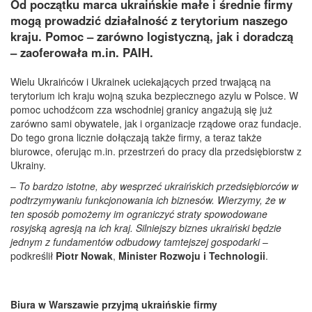
Od początku marca ukraińskie małe i średnie firmy
mogą prowadzić działalność z terytorium naszego
kraju. Pomoc – zarówno logistyczną, jak i doradczą
– zaoferowała m.in. PAIH.
Wielu Ukraińców i Ukrainek uciekających przed trwającą na
terytorium ich kraju wojną szuka bezpiecznego azylu w Polsce. W
pomoc uchodźcom zza wschodniej granicy angażują się już
zarówno sami obywatele, jak i organizacje rządowe oraz fundacje.
Do tego grona licznie dołączają także firmy, a teraz także
biurowce, oferując m.in. przestrzeń do pracy dla przedsiębiorstw z
Ukrainy.
–
To bardzo istotne, aby wesprzeć ukraińskich przedsiębiorców w
podtrzymywaniu funkcjonowania ich biznesów. Wierzymy, że w
ten sposób pomożemy im ograniczyć straty spowodowane
rosyjską agresją na ich kraj. Silniejszy biznes ukraiński będzie
jednym z fundamentów odbudowy tamtejszej gospodarki
–
podkreślił
Piotr Nowak
,
Minister Rozwoju i Technologii
.
Biura w Warszawie przyjmą ukraińskie firmy