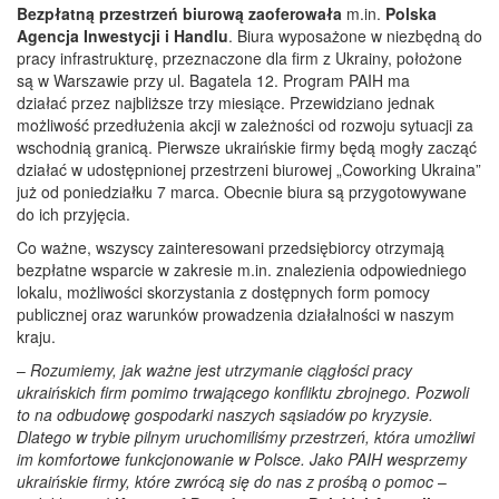
Bezpłatną przestrzeń biurową zaoferowała
m.in.
Polska
Agencja Inwestycji i Handlu
. Biura wyposażone w niezbędną do
pracy infrastrukturę, przeznaczone dla firm z Ukrainy, położone
są w Warszawie przy ul. Bagatela 12. Program PAIH ma
działać przez najbliższe trzy miesiące. Przewidziano jednak
możliwość przedłużenia akcji w zależności od rozwoju sytuacji za
wschodnią granicą. Pierwsze ukraińskie firmy będą mogły zacząć
działać w udostępnionej przestrzeni biurowej „Coworking Ukraina”
już od poniedziałku 7 marca. Obecnie biura są przygotowywane
do ich przyjęcia.
Co ważne, wszyscy zainteresowani przedsiębiorcy otrzymają
bezpłatne wsparcie w zakresie m.in. znalezienia odpowiedniego
lokalu, możliwości skorzystania z dostępnych form pomocy
publicznej oraz warunków prowadzenia działalności w naszym
kraju.
–
Rozumiemy, jak ważne jest utrzymanie ciągłości pracy
ukraińskich firm pomimo trwającego konfliktu zbrojnego. Pozwoli
to na odbudowę gospodarki naszych sąsiadów po kryzysie.
Dlatego w trybie pilnym uruchomiliśmy przestrzeń, która umożliwi
im komfortowe funkcjonowanie w Polsce. Jako PAIH wesprzemy
ukraińskie firmy, które zwrócą się do nas z prośbą o pomoc
–