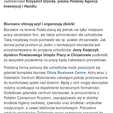
zadeklarował
Krzysztof Drynda
,
prezes Polskiej Agencji
Inwestycji i Handlu
.
Biurowce oferują azyl i organizują zbiórki
Biurowce na terenie Polski staną się jednak nie tylko miejscem
pracy ukraińskich firm, ale także schronieniem dla uchodźców.
Taką inicjatywą może pochwalić się np. powiat chrzanowski. Jak
donosi portal przelom.pl, jeden z tamtejszych biurowców jest
przystosowywany do przyjęcia uchodźców.
Jerzy Kasprzyk
,
dyrektor Powiatowego Urzędu Pracy w Chrzanowie
podkreślił,
że wszystkie pozwolenia na pracę będą traktowane priorytetowo.
Podobną formą pomocy dla uchodźców może poszczycić się
gdański kompleks biurowy
Olivia Business Centre
, który wraz z
Gdańskim Centrum Wolontariatu udostępni pokoje przeznaczone
do komfortowej opieki nad dziećmi. Będą z nich mogły skorzystać
rodziny oczekujące na dopełnienie koniecznych formalności.
Dodatkowo gdańskie centrum biznesowe, w porozumieniu z
Polskim Czerwonym Krzyżem, zaangażowało się w zbiórkę
środków higieny osobistej, żywności oraz środków i artykułów
medycznych, a nawet telefonów komórkowych. Potrzebne
artykuły mieszkańcy Trójmiasta mogą codziennie przynosić do