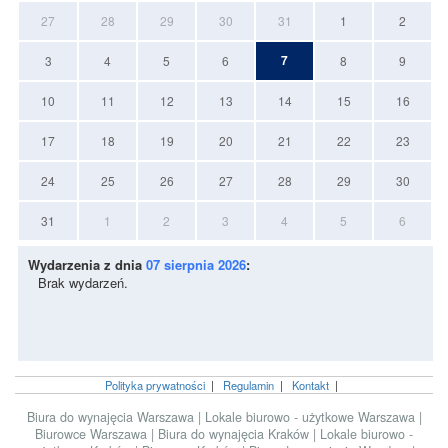
27
28
29
30
31
1
2
7
3
4
5
6
8
9
10
11
12
13
14
15
16
17
18
19
20
21
22
23
24
25
26
27
28
29
30
31
1
2
3
4
5
6
Wydarzenia z dnia
07 sierpnia 2026
:
Brak wydarzeń.
Polityka prywatności
|
Regulamin
|
Kontakt
|
Biura do wynajęcia Warszawa
|
Lokale biurowo - użytkowe Warszawa
|
Biurowce Warszawa
|
Biura do wynajęcia Kraków
|
Lokale biurowo -