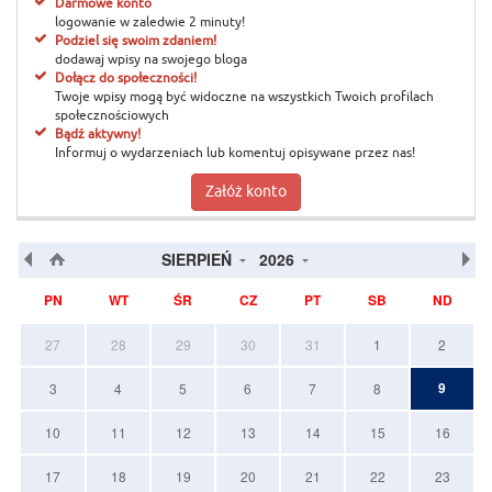
Darmowe konto
logowanie w zaledwie 2 minuty!
Podziel się swoim zdaniem!
dodawaj wpisy na swojego bloga
Dołącz do społeczności!
Twoje wpisy mogą być widoczne na wszystkich Twoich profilach
społecznościowych
Bądź aktywny!
Informuj o wydarzeniach lub komentuj opisywane przez nas!
Załóż konto
SIERPIEŃ
2026
PN
WT
ŚR
CZ
PT
SB
ND
27
28
29
30
31
1
2
9
3
4
5
6
7
8
10
11
12
13
14
15
16
17
18
19
20
21
22
23