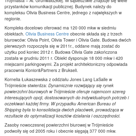
Trójmiasta – Al. Grunwaldzkiej. W sąsiedztwie znajduje się wiele
przystanków komunikacji publicznej. Budynek należy do
kompleksu Olivia Business Centre, jednego z największych w
regionie.
Kompleks docelowo oferować ma 120 000 mkw w siedmiu
obiektach.
Olivia Business Centre
obecnie składa się z trzech
biurowców: Olivia Point, Olivia Tower i Olivia Gate. Budowa dwóch
pierwszych rozpoczęła się w 2011r., oddane mają zostać do
użytku pod koniec 2012 r. Budowa Olivia Gate zakończona
została w grudniu 2011 r. Obiekt dysponuje 18 000 mkw i 420
miejscami parkingowymi. Za projekt architektoniczny odpowiada
pracownia Konior&Partners z Brukseli.
Kornelia Łukaszewska z oddziału Jones Lang LaSalle w
Trójmieście stwierdza:
Dynamicznie rozwijający się rynek
powierzchni biurowych w Trójmieście oferuje najemcom szereg
interesujących opcji, dostosowanych do indywidualnych potrzeb i
oczekiwań każdej firmy. W przypadku American Bureau of
Shipping była to konsolidacja dwóch placówek, prowadząca w
rezultacie do optymalizacji kosztów działania i oszczędności.
Zasoby nowoczesnej powierzchni biurowej w Trójmieście
podwoiły się od 2005 roku i obecnie sięgają 377 000 mkw.