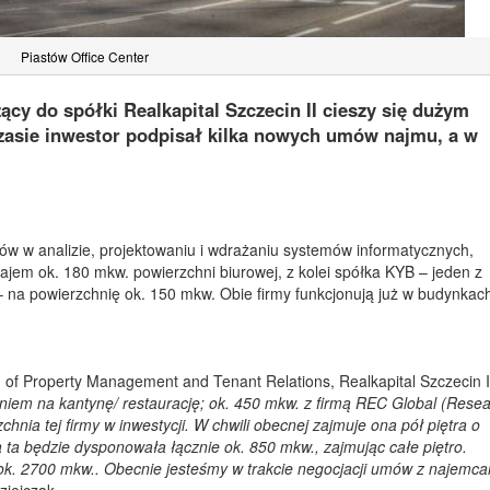
Piastów Office Center
ący do spółki Realkapital Szczecin II cieszy się dużym
asie inwestor podpisał kilka nowych umów najmu, a w
ntów w analizie, projektowaniu i wdrażaniu systemów informatycznych,
jem ok. 180 mkw. powierzchni biurowej, z kolei spółka KYB – jeden z
 na powierzchnię ok. 150 mkw. Obie firmy funkcjonują już w budynkac
 of Property Management and Tenant Relations, Realkapital Szczecin I
niem na kantynę/ restaurację; ok. 450 mkw. z firmą REC Global (Rese
zchnia tej firmy w inwestycji. W chwili obecnej zajmuje ona pół piętra o
a ta będzie dysponowała łącznie ok. 850 mkw., zajmując całe piętro.
ok. 2700 mkw.
.
Obecnie jesteśmy w trakcie negocjacji umów z najemca