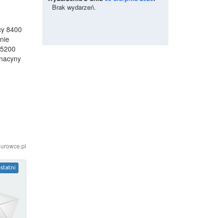
Brak wydarzeń.
cy 8400
nie
 5200
gnacyny
iurowce.pl
statni