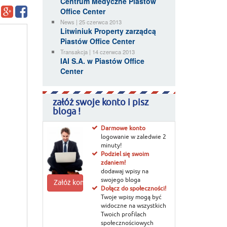
Centrum Medyczne Piastów
Office Center
News | 25 czerwca 2013
Litwiniuk Property zarządcą
Piastów Office Center
Transakcja | 14 czerwca 2013
IAI S.A. w Piastów Office
Center
załóż swoje konto i pisz
bloga !
Darmowe konto
logowanie w zaledwie 2
minuty!
Podziel się swoim
zdaniem!
dodawaj wpisy na
swojego bloga
Załóż konto
Dołącz do społeczności!
Twoje wpisy mogą być
widoczne na wszystkich
Twoich profilach
społecznościowych