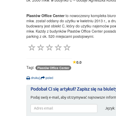
ok. 2000 mkw. w budynku C
– dodaje Agnieszka Kołodz
Piastów Office Center
to nowoczesny kompleks biurowy
mkw. został oddany do użytku w kwietniu 2013 r., a d
budowany jest obiekt C, który do użytku najemców po
mkw. Każdy z budynków Piastów Office Center posiada
parking z ok. 520 miejscami postojowymi.
0.0
Tagi:
Piastów Office Center
drukuj
poleć
Podobał Ci się artykuł? Zapisz się na biulet
Podaj swój e-mail, aby otrzymywać najnowsze inform
Język: