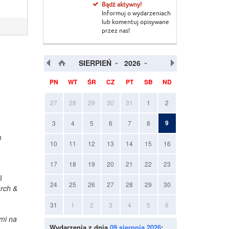
Bądź aktywny!
Informuj o wydarzeniach
lub komentuj opisywane
przez nas!
SIERPIEŃ
2026
PN
WT
ŚR
CZ
PT
SB
ND
27
28
29
30
31
1
2
9
3
4
5
6
7
8
h
10
11
12
13
14
15
16
17
18
19
20
21
22
23
I
24
25
26
27
28
29
30
arch &
31
1
2
3
4
5
6
mi na
Wydarzenia z dnia
09 sierpnia 2026
: