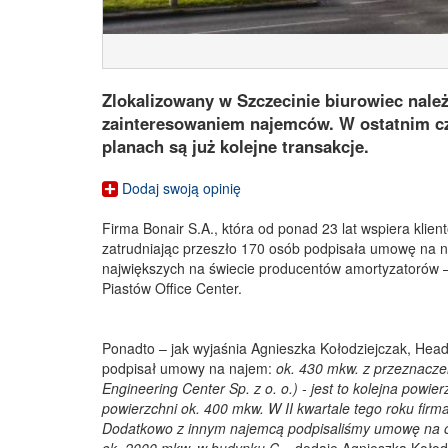
Zlokalizowany w Szczecinie biurowiec należ
zainteresowaniem najemców. W ostatnim cz
planach są już kolejne transakcje.
Dodaj swoją opinię
Firma Bonair S.A., która od ponad 23 lat wspiera klie
zatrudniając przeszło 170 osób podpisała umowę na na
największych na świecie producentów amortyzatorów –
Piastów Office Center.
Ponadto – jak wyjaśnia Agnieszka Kołodziejczak, Head
podpisał umowy na najem:
ok. 430 mkw. z przeznacze
Engineering Center Sp. z o. o.) - jest to kolejna powier
powierzchni ok. 400 mkw. W II kwartale tego roku firm
Dodatkowo z innym najemcą podpisaliśmy umowę na 