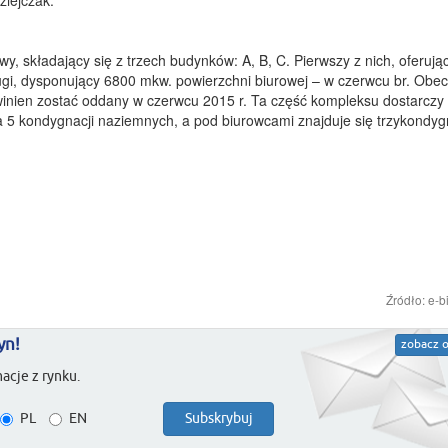
iejczak.
, składający się z trzech budynków: A, B, C. Pierwszy z nich, oferują
rugi, dysponujący 6800 mkw. powierzchni biurowej – w czerwcu br. Obec
winien zostać oddany w czerwcu 2015 r. Ta część kompleksu dostarczy
 5 kondygnacji naziemnych, a pod biurowcami znajduje się trzykondy
Źródło: e-b
yn!
zobacz o
acje z rynku.
PL
EN