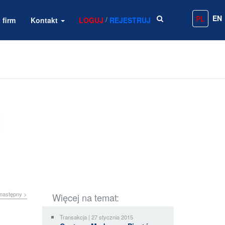
EN
PL
/
 firm
Kontakt
LOGUJ
REJESTRUJ
następny >
Więcej na temat:
Transakcja | 27 stycznia 2015