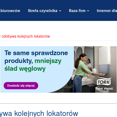
a biurowców
Strefa czytelnika
Baza firm
Internet dla
r zdobywa kolejnych lokatorów
ywa kolejnych lokatorów