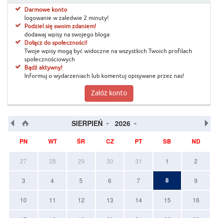
Darmowe konto
logowanie w zaledwie 2 minuty!
Podziel się swoim zdaniem!
dodawaj wpisy na swojego bloga
Dołącz do społeczności!
Twoje wpisy mogą być widoczne na wszystkich Twoich profilach
społecznościowych
Bądź aktywny!
Informuj o wydarzeniach lub komentuj opisywane przez nas!
Załóż konto
SIERPIEŃ
2026
PN
WT
ŚR
CZ
PT
SB
ND
27
28
29
30
31
1
2
8
3
4
5
6
7
9
10
11
12
13
14
15
16