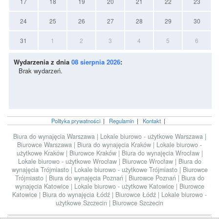
17
18
19
20
21
22
23
24
25
26
27
28
29
30
31
1
2
3
4
5
6
Wydarzenia z dnia
08 sierpnia 2026
:
Brak wydarzeń.
Polityka prywatności
|
Regulamin
|
Kontakt
|
Biura do wynajęcia Warszawa
|
Lokale biurowo - użytkowe Warszawa
|
Biurowce Warszawa
|
Biura do wynajęcia Kraków
|
Lokale biurowo -
użytkowe Kraków
|
Biurowce Kraków
|
Biura do wynajęcia Wrocław
|
Lokale biurowo - użytkowe Wrocław
|
Biurowce Wrocław
|
Biura do
wynajęcia Trójmiasto
|
Lokale biurowo - użytkowe Trójmiasto
|
Biurowce
Trójmiasto
|
Biura do wynajęcia Poznań
|
Biurowce Poznań
|
Biura do
wynajęcia Katowice
|
Lokale biurowo - użytkowe Katowice
|
Biurowce
Katowice
|
Biura do wynajęcia Łódź
|
Biurowce Łódź
|
Lokale biurowo -
użytkowe Szczecin
|
Biurowce Szczecin