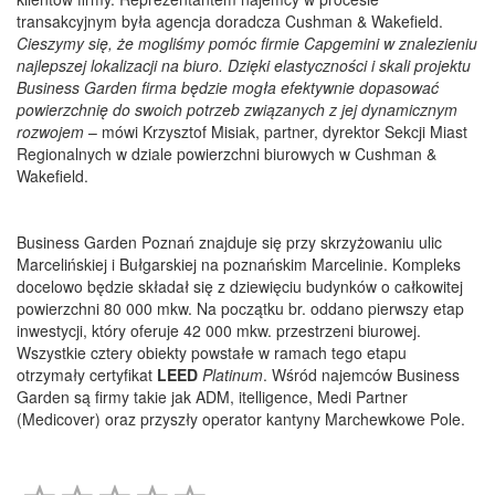
transakcyjnym była agencja doradcza Cushman & Wakefield.
Cieszymy się, że mogliśmy pomóc firmie Capgemini w znalezieniu
najlepszej lokalizacji na biuro. Dzięki elastyczności i skali projektu
Business Garden firma będzie mogła efektywnie dopasować
powierzchnię do swoich potrzeb związanych z jej dynamicznym
rozwojem
– mówi Krzysztof Misiak, partner, dyrektor Sekcji Miast
Regionalnych w dziale powierzchni biurowych w Cushman &
Wakefield.
Business Garden Poznań znajduje się przy skrzyżowaniu ulic
Marcelińskiej i Bułgarskiej na poznańskim Marcelinie. Kompleks
docelowo będzie składał się z dziewięciu budynków o całkowitej
powierzchni 80 000 mkw. Na początku br. oddano pierwszy etap
inwestycji, który oferuje 42 000 mkw. przestrzeni biurowej.
Wszystkie cztery obiekty powstałe w ramach tego etapu
otrzymały certyfikat
LEED
Platinum
. Wśród najemców Business
Garden są firmy takie jak ADM, itelligence, Medi Partner
(Medicover) oraz przyszły operator kantyny Marchewkowe Pole.