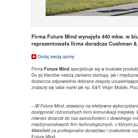
Firma Future Mind wynajęła 440 mkw. w bi
reprezentowała firma doradcza Cushman & 
Dodaj swoją opinię
Firma
Future Mind
specjalizuje się w budowie produkt
Do jej klientów należą zarówno startupy, jak i międz
dostarcza odpowiednio dobrane zespoły uzupełniające
znalazły się takie marki jak np. E&Y, Virgin Mobile, 
– W Future Mind, stawiamy na efektywne wykorzystanie
dostępność różnorodnych form komunikacji miejskiej. 
również dotarcie do nas samochodem z dowolnego miej
międzynarodowych firm technologicznych, z którymi ju
Wakefield za profesjonalne doradztwo i znalezienie
Future Mind.