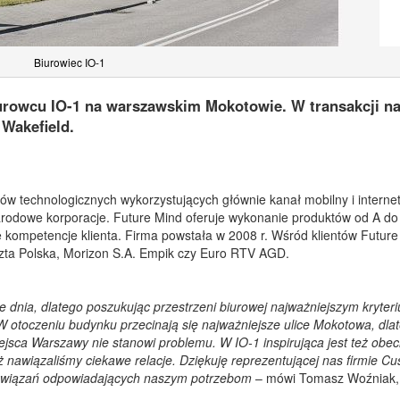
Biurowiec IO-1
urowcu IO-1 na warszawskim Mokotowie. W transakcji n
Wakefield.
ów technologicznych wykorzystujących głównie kanał mobilny i internet
ynarodowe korporacje. Future Mind oferuje wykonanie produktów od A do
 kompetencje klienta. Firma powstała w 2008 r. Wśród klientów Future
Poczta Polska, Morizon S.A. Empik czy Euro RTV AGD.
 dnia, dlatego poszukując przestrzeni biurowej najważniejszym kryter
W otoczeniu budynku przecinają się najważniejsze ulice Mokotowa, dla
sca Warszawy nie stanowi problemu. W IO-1 inspirująca jest też obe
ż nawiązaliśmy ciekawe relacje. Dziękuję reprezentującej nas firmie 
 rozwiązań odpowiadających naszym potrzebom
– mówi Tomasz Woźniak