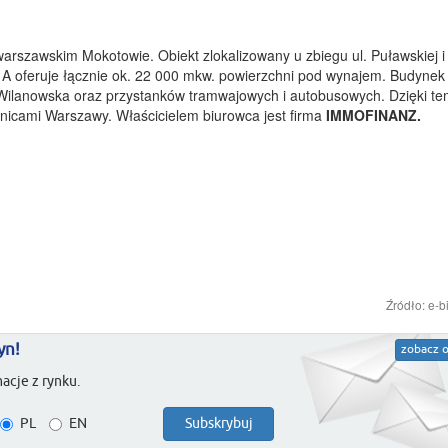
arszawskim Mokotowie. Obiekt zlokalizowany u zbiegu ul. Puławskiej i 
 A oferuje łącznie ok. 22 000 mkw. powierzchni pod wynajem. Budynek
a Wilanowska oraz przystanków tramwajowych i autobusowych. Dzięki t
lnicami Warszawy. Właścicielem biurowca jest firma
IMMOFINANZ.
Źródło: e-b
yn!
zobacz o
acje z rynku.
PL
EN