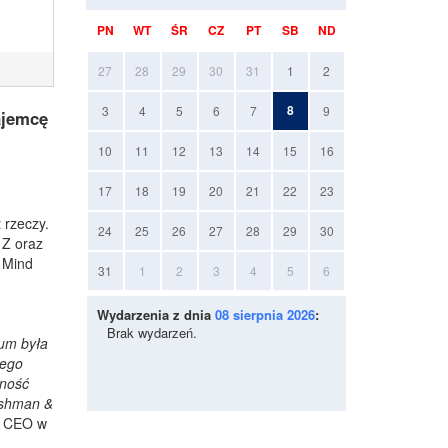
PN
WT
ŚR
CZ
PT
SB
ND
27
28
29
30
31
1
2
8
3
4
5
6
7
9
ajemcę
10
11
12
13
14
15
16
17
18
19
20
21
22
23
 rzeczy.
24
25
26
27
28
29
30
 Z oraz
 Mind
31
1
2
3
4
5
6
Wydarzenia z dnia
08 sierpnia 2026
:
Brak wydarzeń.
ium była
tego
cność
Cushman &
, CEO w