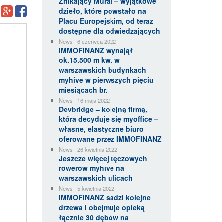
Znikający Mural – wyjątkowe
dzieło, które powstało na
Placu Europejskim, od teraz
dostępne dla odwiedzających
News | 6 czerwca 2022
IMMOFINANZ wynajął
ok.15.500 m kw. w
warszawskich budynkach
myhive w pierwszych pięciu
miesiącach br.
News | 16 maja 2022
Devbridge – kolejną firmą,
która decyduje się myoffice –
własne, elastyczne biuro
oferowane przez IMMOFINANZ
News | 26 kwietnia 2022
Jeszcze więcej tęczowych
rowerów myhive na
warszawskich ulicach
News | 5 kwietnia 2022
IMMOFINANZ sadzi kolejne
drzewa i obejmuje opieką
łącznie 30 dębów na