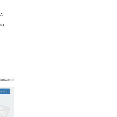
Al.
emu
iurowce.pl
statni