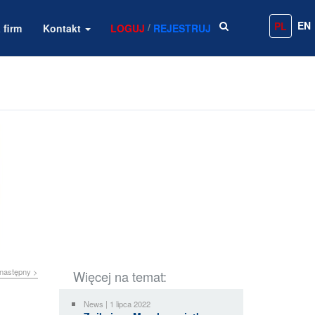
EN
PL
/
 firm
Kontakt
LOGUJ
REJESTRUJ
następny >
Więcej na temat:
News | 1 lipca 2022