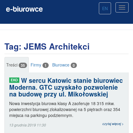
EN
Tag: JEMS Architekci
Treści
Firmy
Biurowce
35
1
0
W sercu Katowic stanie biurowiec
EKO
Moderna. GTC uzyskało pozwolenie
na budowę przy ul. Mikołowskiej
Nowa inwestycja biurowa klasy A zaoferuje 18 315 mkw.
powierzchni biurowej zlokalizowanej na 5 piętrach oraz 354
miejsca na parkingu podziemnym.
czytaj więcej >
13 grudnia 2019 11:30