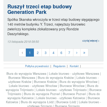
Ruszył trzeci etap budowy
Generation Park
Spółka Skanska wkroczyła w trzeci etap budowy sięgającego
140 metrów budynku Y. Trzeci, najwyższy biurowiec
zwieńczy kompleks zlokalizowany przy Rondzie
Daszyńskiego.
czytaj więcej >
13 listopada 2018 09:50
1
2
3
4
6
7
Polityka prywatności
|
Regulamin
|
Kontakt
|
Biura do wynajęcia Warszawa
|
Lokale biurowo - użytkowe Warszawa
|
Biurowce Warszawa
|
Biura do wynajęcia Kraków
|
Lokale biurowo -
użytkowe Kraków
|
Biurowce Kraków
|
Biura do wynajęcia Wrocław
|
Lokale biurowo - użytkowe Wrocław
|
Biurowce Wrocław
|
Biura do
wynajęcia Trójmiasto
|
Lokale biurowo - użytkowe Trójmiasto
|
Biurowce
Trójmiasto
|
Biura do wynajęcia Poznań
|
Biurowce Poznań
|
Biura do
wynajęcia Katowice
|
Lokale biurowo - użytkowe Katowice
|
Biurowce
Katowice
|
Biura do wynajęcia Łódź
|
Biurowce Łódź
|
Lokale biurowo -
użytkowe Szczecin
|
Biurowce Szczecin