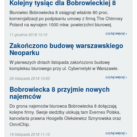
Kolejny tysiąc dla Bobrowieckiej 8
Biurowiec Bobrowiecka 8 osiągnął właśnie 80 proc.
komercjalizacji po podpisaniu umowy z firmą The Chimney
Poland na wynajem 1000 mkw. powierzchni biurowej.
czytaj więcej >
11 grudnia 2018 13:10
Zakończono budowę warszawskiego
Neoparku
W pierwszych dniach listopada zakończono budowę
kompleksu biurowego przy ul. Cybernetyki w Warszawie.
czytaj więcej >
26 listopada 2018 10:00
Bobrowiecka 8 przyjmie nowych
najemców
Do grona najemców biurowca Bobrowiecka 8 dołączają
kolejne firmy. Swoje siedziby ulokują tam Evernex Polska,
kancelaria prawna Hoogells Oleksiewicz Sznyrowska oraz
OmniChip.
czytaj więcej >
19 listopada 2018 11:10