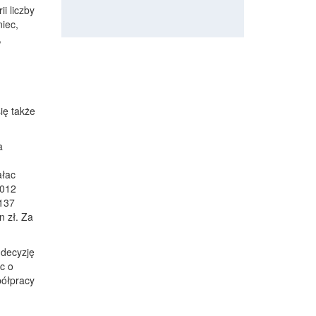
i liczby
niec,
,
ię także
a
ałac
2012
 137
n zł. Za
 decyzję
c o
półpracy