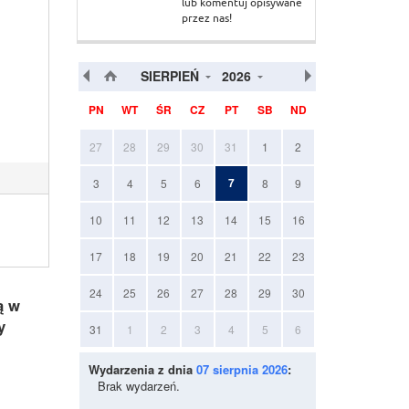
lub komentuj opisywane
przez nas!
SIERPIEŃ
2026
PN
WT
ŚR
CZ
PT
SB
ND
27
28
29
30
31
1
2
7
3
4
5
6
8
9
10
11
12
13
14
15
16
17
18
19
20
21
22
23
24
25
26
27
28
29
30
ą w
y
31
1
2
3
4
5
6
Wydarzenia z dnia
07 sierpnia 2026
:
Brak wydarzeń.