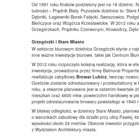
Od 1991 roku Kraków podzielony jest na 18 dzielnic. N
ludności – Prądnik Biały. Pozostałe dzielnice to: Star
Dębniki, Łagiewniki Borek Fałęcki, Swoszowice, Podg
Bieńczyce oraz Wzgórza Krzesławickie. W 2012 roku a
Grzegórzkach, Prądniku Czerwonym, Krowodrzy, Dębn
Grzegórzki i Stare Miasto
W sektorze biurowym dzielnica Grzegórzki słynie z na
inne ważne inwestycje biurowe, takie jak Centrum Biu
W 2012 roku rozpoczęto kolejną realizację, która w e
inwestycja, prowadzona przez firmę Balmoral Propertie
rewitalizuje zabytkowy
Browar Lubicz
, tworząc nowoc
Goetzów zostanie odrestaurowany i przekształcony w 
roku, a otwarcie planowane jest w ostatnim kwartale 2
mieszkań oraz 4600 mkw. powierzchni handlowej w pierw
projekt odrestaurowania browaru powstałego w 1840 
W bliskiej odległości, w dzielnicy Stare Miasto, plano
o warunkach zabudowy dla działki przy ulicy Pawiej, kt
wysokości około 24 metrów. Obecnie inwestor przyg
z Wydziałem Architektury miasta.