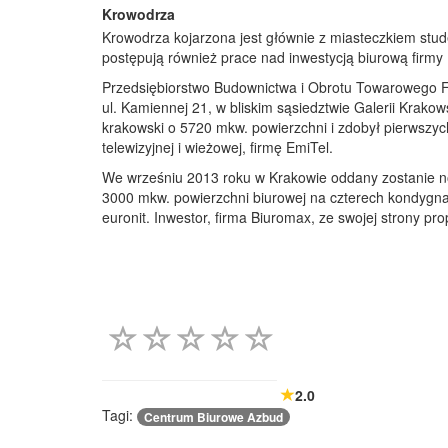
Krowodrza
Krowodrza kojarzona jest głównie z miasteczkiem stud
postępują również prace nad inwestycją biurową firmy
Przedsiębiorstwo Budownictwa i Obrotu Towarowego Fr
ul. Kamiennej 21, w bliskim sąsiedztwie Galerii Krako
krakowski o 5720 mkw. powierzchni i zdobył pierwszyc
telewizyjnej i wieżowej, firmę EmiTel.
We wrześniu 2013 roku w Krakowie oddany zostanie no
3000 mkw. powierzchni biurowej na czterech kondygnac
euronit. Inwestor, firma Biuromax, ze swojej strony pr
2.0
Tagi:
Centrum Biurowe Azbud