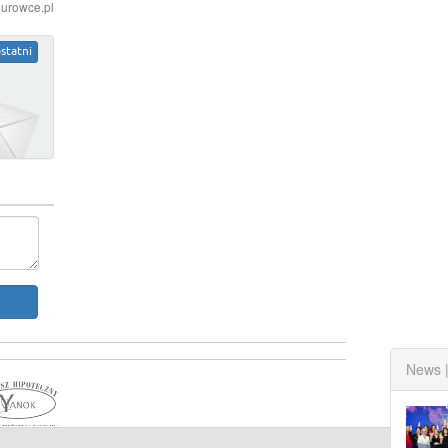
iurowce.pl
statni