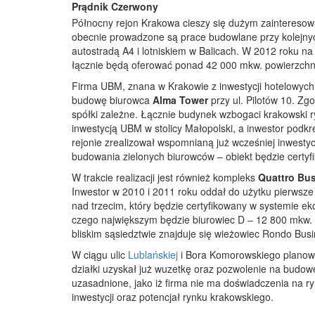
Prądnik Czerwony
Północny rejon Krakowa cieszy się dużym zainteresowa
obecnie prowadzone są prace budowlane przy kolejnyc
autostradą A4 i lotniskiem w Balicach. W 2012 roku n
łącznie będą oferować ponad 42 000 mkw. powierzchn
Firma UBM, znana w Krakowie z inwestycji hotelowych i
budowę biurowca
Alma Tower
przy ul. Pilotów 10. Zg
spółki zależne. Łącznie budynek wzbogaci krakowski r
inwestycją UBM w stolicy Małopolski, a inwestor podkr
rejonie zrealizował wspomnianą już wcześniej inwestyc
budowania zielonych biurowców – obiekt będzie cert
W trakcie realizacji jest również kompleks
Quattro Bus
Inwestor w 2010 i 2011 roku oddał do użytku pierwsz
nad trzecim, który będzie certyfikowany w systemie 
czego największym będzie biurowiec D – 12 800 mkw. 
bliskim sąsiedztwie znajduje się wieżowiec Rondo Bus
W ciągu ulic
Lublańskiej
i Bora Komorowskiego planowa
działki uzyskał już wuzetkę oraz pozwolenie na budowę 
uzasadnione, jako iż firma nie ma doświadczenia na ry
inwestycji oraz potencjał rynku krakowskiego.