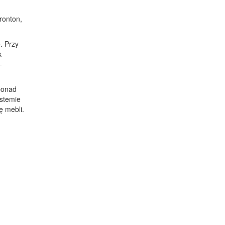
ronton,
. Przy
k
-
ponad
ystemie
ę mebli.