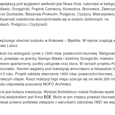
ajwiększą pod względem wielkości jest Nowa Huta, natomiast w kategori
e Miasto, Grzegórzki, Prądnik Czerwony, Krowodrza, Bronowice, Zwierzy
órze Duchackie, Bieżanów-Prokocim, Podgórze, Czyżyny, Mistrzejowice
ktywność inwestorów skoncentrowała się w sześciu dzielnicach: na
ikach, Podgórzu i Czyżynach.
jwyższego obecnie budynku w Krakowie – Błękitka. W rejonie znajdują s
rowe Lubicz.
fekcie ma wzbogacić rynek o 1900 mkw. powierzchni biurowej. Nietypow
s, powstaje na granicy Starego Miasta i dzielnicy Grzegórzki. Inwestor
zesne apartamenty, punkty usługowe oraz biura. W ramach projektu P
biurowiec. Kamień węgielny pod inwestycję wmurowano w listopadzie 
013 roku. Projekt zakłada stworzenie 1900 mkw. powierzchni biurowej,
szym etapie. Koszt realizacji tego etapu szacuje się na około 200 ml
roku odpowiada pracownia MOFO Architekci.
wana jest kolejna inwestycja. Wydział Architektury miasta Krakowa wydał
órej właścicielem jest firma
ECE
. Może w tym miejscu powstać biurowie
otowuje prawne podstawy związane z warunkami zabudowy (WZ) we ws