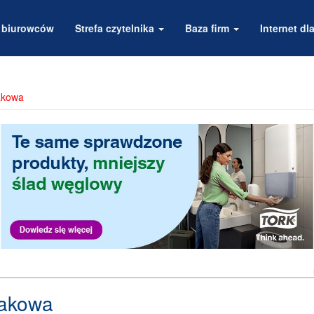
a biurowców
Strefa czytelnika
Baza firm
Internet dla
akowa
rakowa