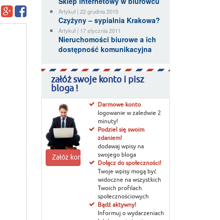
Sklep internetowy w biurowcu
Artykuł | 22 grudnia 2015
Czyżyny – sypialnia Krakowa?
Artykuł | 17 stycznia 2011
Nieruchomości biurowe a ich
dostępność komunikacyjna
załóż swoje konto i pisz
bloga !
Darmowe konto
logowanie w zaledwie 2
minuty!
Podziel się swoim
zdaniem!
dodawaj wpisy na
swojego bloga
Załóż konto
Dołącz do społeczności!
Twoje wpisy mogą być
widoczne na wszystkich
Twoich profilach
społecznościowych
Bądź aktywny!
Informuj o wydarzeniach