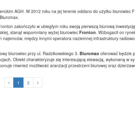
enckim AGH. W 2012 roku na jej terenie oddano do użytku biurowiec F
 Biuromax.
onton zakończyło w ubiegłym roku swoją pierwszą biurową inwestycję
wskiej, stanął wspomniany wyżej biurowiec
Fronton
. Wzbogacił on ryne
h najemców, między innymi operatora naziemnej infrastruktury radiowo
wy biurowiec przy ul. Radzikowskiego 3.
Biuromax
oferować będzie 
jach. Obiekt charakteryzuje się interesującą elewacją, wykonaną w s
oponuje również możliwość aranżacji przestrzeni biurowej oraz dzierżaw
1
2