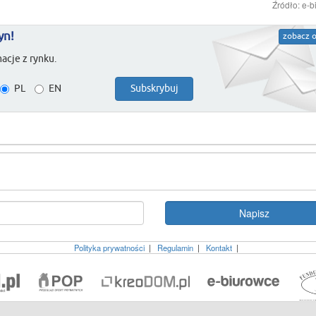
Źródło: e-b
yn!
zobacz o
acje z rynku.
PL
EN
Polityka prywatności
|
Regulamin
|
Kontakt
|