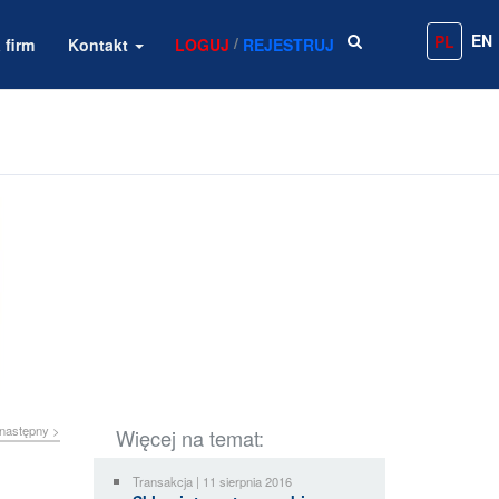
EN
PL
/
 firm
Kontakt
LOGUJ
REJESTRUJ
następny >
Więcej na temat:
Transakcja | 11 sierpnia 2016