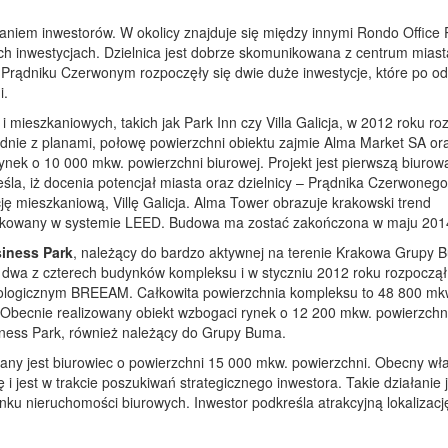
niem inwestorów. W okolicy znajduje się między innymi Rondo Office 
h inwestycjach. Dzielnica jest dobrze skomunikowana z centrum miast
a Prądniku Czerwonym rozpoczęły się dwie duże inwestycje, które po o
i.
 mieszkaniowych, takich jak Park Inn czy Villa Galicja, w 2012 roku ro
odnie z planami, połowę powierzchni obiektu zajmie Alma Market SA ora
ynek o 10 000 mkw. powierzchni biurowej. Projekt jest pierwszą biurow
eśla, iż docenia potencjał miasta oraz dzielnicy – Prądnika Czerwoneg
ję mieszkaniową, Villę Galicja. Alma Tower obrazuje krakowski trend
yfikowany w systemie LEED. Budowa ma zostać zakończona w maju 201
iness Park
, należący do bardzo aktywnej na terenie Krakowa Grupy 
e dwa z czterech budynków kompleksu i w styczniu 2012 roku rozpoczął
ekologicznym BREEAM. Całkowita powierzchnia kompleksu to 48 800 mkw
Obecnie realizowany obiekt wzbogaci rynek o 12 200 mkw. powierzchn
iness Park, również należący do Grupy Buma.
ny jest biurowiec o powierzchni 15 000 mkw. powierzchni. Obecny wła
i jest w trakcie poszukiwań strategicznego inwestora. Takie działanie j
nku nieruchomości biurowych. Inwestor podkreśla atrakcyjną lokalizacj