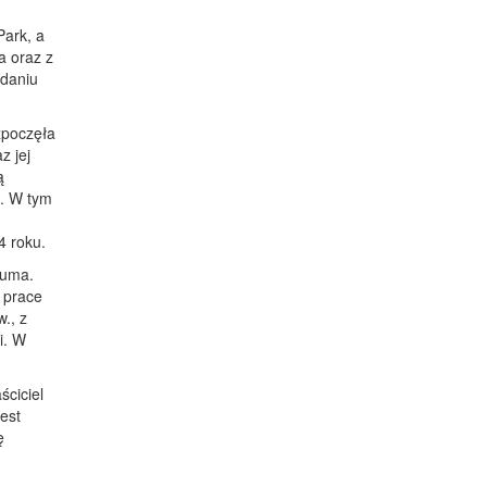
Park, a
a oraz z
ddaniu
zpoczęła
z jej
ą
o. W tym
4 roku.
Buma.
 prace
., z
i. W
ściciel
est
ę