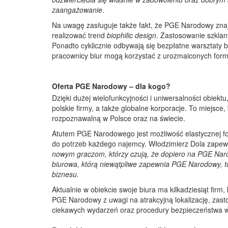
zaangażowanie
.
Na uwagę zasługuje także fakt, że PGE Narodowy znajd
realizować trend
biophilic design
. Zastosowanie szklan
Ponadto cyklicznie odbywają się bezpłatne warsztaty b
pracownicy biur mogą korzystać z urozmaiconych form 
Oferta PGE Narodowy – dla kogo?
Dzięki dużej wielofunkcyjności i uniwersalności obiek
polskie firmy, a także globalne korporacje. To miejsce,
rozpoznawalną w Polsce oraz na świecie.
Atutem PGE Narodowego jest możliwość elastycznej f
do potrzeb każdego najemcy. Włodzimierz Dola zapew
nowym graczom, którzy czują, że dopiero na PGE Naro
biurowa, którą niewątpliwe zapewnia PGE Narodowy, t
biznesu.
Aktualnie w obiekcie swoje biura ma kilkadziesiąt firm
PGE Narodowy z uwagi na atrakcyjną lokalizację, zas
ciekawych wydarzeń oraz procedury bezpieczeństwa 