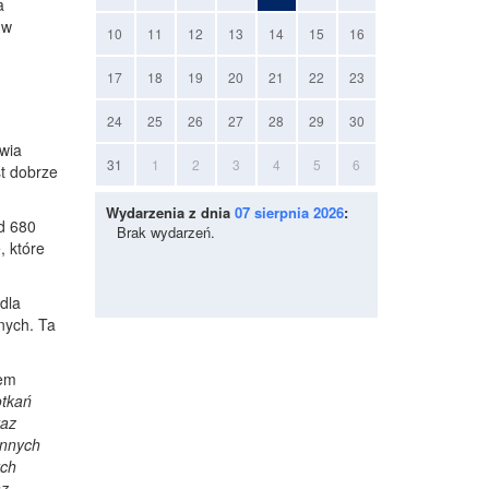
a
 w
10
11
12
13
14
15
16
17
18
19
20
21
22
23
24
25
26
27
28
29
30
awia
31
1
2
3
4
5
6
t dobrze
Wydarzenia z dnia
07 sierpnia 2026
:
od 680
Brak wydarzeń.
, które
dla
nych. Ta
łem
otkań
raz
ennych
ych
az