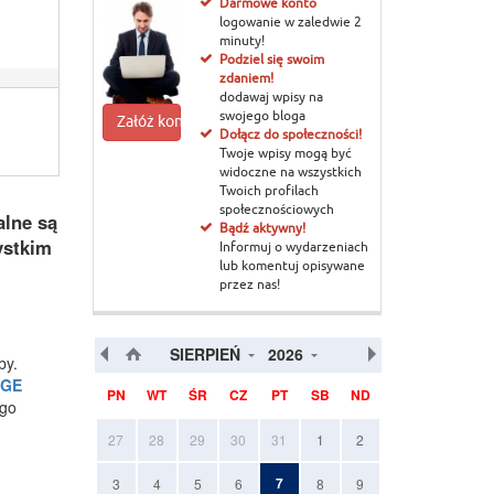
Darmowe konto
logowanie w zaledwie 2
minuty!
Podziel się swoim
zdaniem!
dodawaj wpisy na
swojego bloga
Załóż konto
Dołącz do społeczności!
Twoje wpisy mogą być
widoczne na wszystkich
Twoich profilach
społecznościowych
alne są
Bądź aktywny!
ystkim
Informuj o wydarzeniach
lub komentuj opisywane
przez nas!
SIERPIEŃ
2026
by.
PGE
PN
WT
ŚR
CZ
PT
SB
ND
ego
27
28
29
30
31
1
2
7
3
4
5
6
8
9