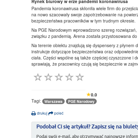
Rynek biurowy w erze pandemii koronawirusa
Pandemia koronawirusa skłoniła wiele firm do przejśc
na nowo szacowały swoje zapotrzebowanie na powierz
bezpieczeństwa pracowników w tym trudnym okresie.
Na PGE Narodowym wprowadzono szereg rozwiązań, kt
związku z pandemią. Arena została przystosowana d
Na terenie obiektu znajdują się dyspensery z płynem 
instrukcje dotyczące bezpieczeństwa oraz odpowiednie
ciała. Części wspólne są także częściej czyszczone i
sprawiają, że pracownicy czują się bezpiecznie w zaj
0.0
Tagi:
Warszawa
PGE Narodowy
drukuj
poleć
Podobał Ci się artykuł? Zapisz się na biulet
Podaj swój e-mail, aby otrzymywać najnowsze inform