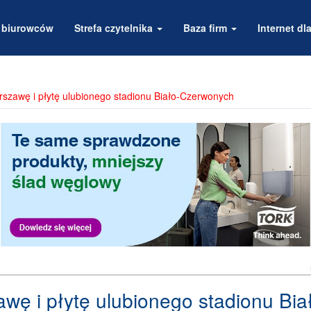
a biurowców
Strefa czytelnika
Baza firm
Internet dla
rszawę i płytę ulubionego stadionu Biało-Czerwonych
wę i płytę ulubionego stadionu Bia