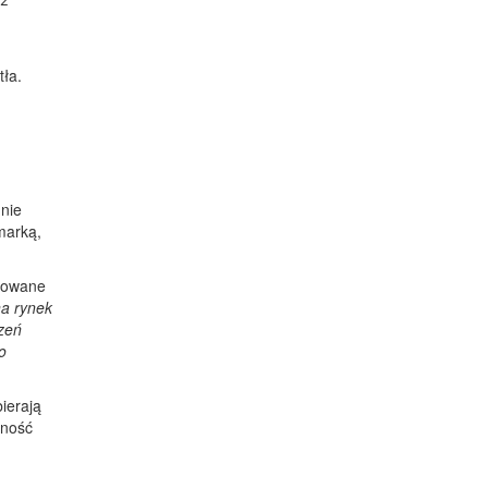
tła.
dnie
 marką,
asowane
a rynek
zeń
o
bierają
cność