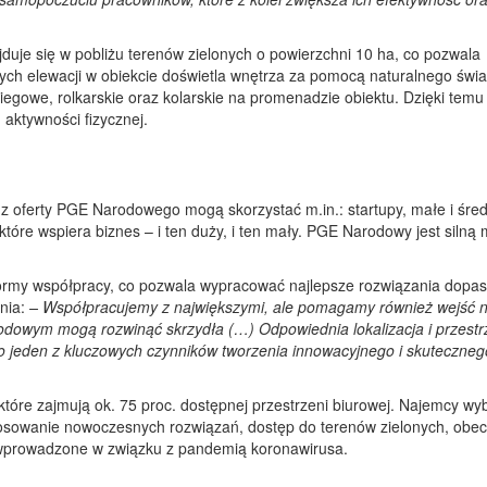
uje się w pobliżu terenów zielonych o powierzchni 10 ha, co pozwala
ych elewacji w obiekcie doświetla wnętrza za pomocą naturalnego świa
iegowe, rolkarskie oraz kolarskie na promenadzie obiektu. Dzięki temu
aktywności fizycznej.
tu,z oferty PGE Narodowego mogą skorzystać m.in.: startupy, małe i śre
 które wspiera biznes – i ten duży, i ten mały. PGE Narodowy jest silną
ormy współpracy, co pozwala wypracować najlepsze rozwiązania dop
nia:
– Współpracujemy z największymi, ale pomagamy również wejść n
dowym mogą rozwinąć skrzydła (…) Odpowiednia lokalizacja i przestr
o jeden z kluczowych czynników tworzenia innowacyjnego i skuteczneg
, które zajmują ok. 75 proc. dostępnej przestrzeni biurowej. Najemcy wy
tosowanie nowoczesnych rozwiązań, dostęp do terenów zielonych, obe
wprowadzone w związku z pandemią koronawirusa.