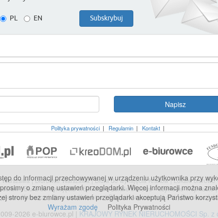
PL
EN
Polityka prywatności
|
Regulamin
|
Kontakt
|
p do informacji przechowywanej w urządzeniu użytkownika przy wykorzy
we Warszawa
|
Biurowce Warszawa
|
Biura do wynajęcia Kraków
|
Lokale biurowo
 prosimy o zmianę ustawień przeglądarki. Więcej informacji można znal
Wrocław
|
Biura do wynajęcia Trójmiasto
|
Lokale biurowo - użytkowe Trójmiasto
zej strony bez zmiany ustawień przeglądarki akceptują Państwo korzyst
użytkowe Katowice
|
Biurowce Katowice
|
Biura do wynajęcia Łódź
|
Biurowce Łó
Wyrażam zgodę
Polityka Prywatności
009-2026 e-biurowce.pl |
KRAJOWY RYNEK NIERUCHOMOŚCI Sp. z o