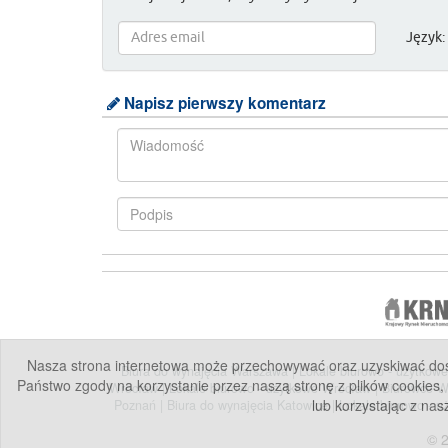
Język:
Napisz pierwszy komentarz
Nasza strona internetowa może przechowywać oraz uzyskiwać dostę
Biura do wynajęcia Warszawa
|
Lokale biurowo - użytko
Państwo zgody na korzystanie przez naszą stronę z plików cookies,
Wrocław
|
Lokale biurowo - użytkowe Wrocław
|
Biurowce 
lub korzystając z nas
Poznań
|
Biura do wynajęcia Katowice
|
Lokale biurowo - 
© 2