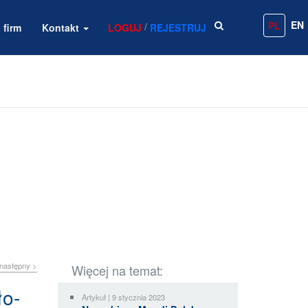
EN
PL
/
 firm
Kontakt
LOGUJ
REJESTRUJ
następny >
Więcej na temat:
ło-
Artykuł | 9 stycznia 2023