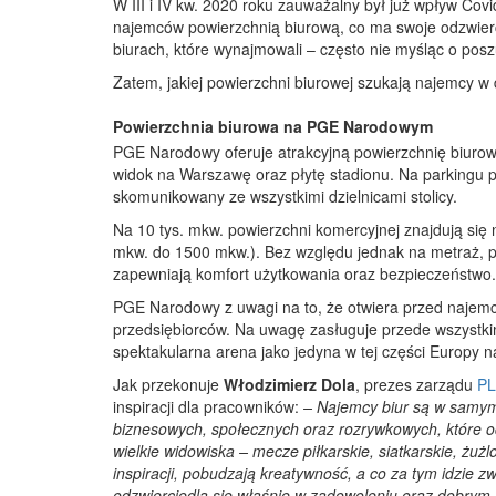
W III i IV kw. 2020 roku zauważalny był już wpływ Co
najemców powierzchnią biurową, co ma swoje odzwierci
biurach, które wynajmowali – często nie myśląc o posz
Zatem, jakiej powierzchni biurowej szukają najemcy w 
Powierzchnia biurowa na PGE Narodowym
PGE Narodowy oferuje atrakcyjną powierzchnię biurową,
widok na Warszawę oraz płytę stadionu. Na parkingu 
skomunikowany ze wszystkimi dzielnicami stolicy.
Na 10 tys. mkw. powierzchni komercyjnej znajdują się 
mkw. do 1500 mkw.). Bez względu jednak na metraż, p
zapewniają komfort użytkowania oraz bezpieczeństwo.
PGE Narodowy z uwagi na to, że otwiera przed najemc
przedsiębiorców. Na uwagę zasługuje przede wszystkim
spektakularna arena jako jedyna w tej części Europy na
Jak przekonuje
Włodzimierz Dola
, prezes zarządu
PL
inspiracji dla pracowników:
– Najemcy biur są w samym 
biznesowych, społecznych oraz rozrywkowych, które 
wielkie widowiska – mecze piłkarskie, siatkarskie, ż
inspiracji, pobudzają kreatywność, a co za tym idzie 
odzwierciedla się właśnie w zadowoleniu oraz dobrym 