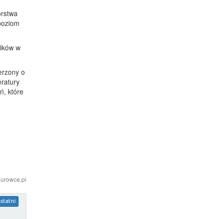
orstwa
poziom
ników w
erzony o
eratury
ń, które
iurowce.pl
statni