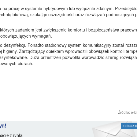
ia na pracę w systemie hybrydowym lub wyłącznie zdalnym. Przedsiębi
chnię biurową, szukając oszczędności oraz rozwiązań podnoszących 
órych zadaniem jest zwiększenie komfortu i bezpieczeństwa pracow
o obowiązujących wymagań.
do dezynfekcji. Ponadto stadionowy system komunikacyjny został rozsz
j higieny. Zarządzający obiektem wprowadzili obowiązek kontroli temp
 dezynfekowane. Duża przestrzeń pozwoliła wprowadzić szereg rozwiąza
mowanych biurach.
Źródło: e-b
yn!
zobacz o
acje z rynku.