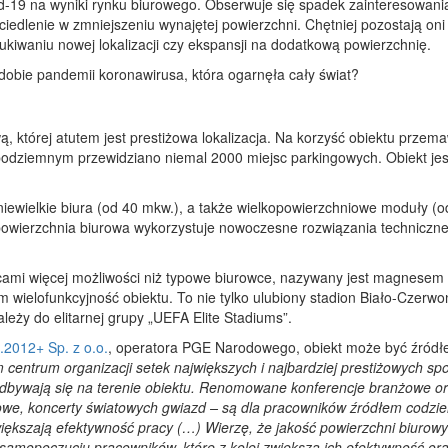
vid-19 na wyniki rynku biurowego. Obserwuje się spadek zainteresowani
edlenie w zmniejszeniu wynajętej powierzchni. Chętniej pozostają oni
ukiwaniu nowej lokalizacji czy ekspansji na dodatkową powierzchnię.
dobie pandemii koronawirusa, która ogarnęła cały świat?
 której atutem jest prestiżowa lokalizacja. Na korzyść obiektu przem
podziemnym przewidziano niemal 2000 miejsc parkingowych. Obiekt jes
niewielkie biura (od 40 mkw.), a także wielkopowierzchniowe moduły (
owierzchnia biurowa wykorzystuje nowoczesne rozwiązania techniczne
ami więcej możliwości niż typowe biurowce, nazywany jest magnesem 
 wielofunkcyjność obiektu. To nie tylko ulubiony stadion Biało-Czerwo
leży do elitarnej grupy „UEFA Elite Stadiums”.
.2012+ Sp. z o.o.
, operatora PGE Narodowego, obiekt może być źród
centrum organizacji setek największych i najbardziej prestiżowych sp
odbywają się na terenie obiektu. Renomowane konferencje branżowe o
użlowe, koncerty światowych gwiazd – są dla pracowników źródłem codzi
zwiększają efektywność pracy (…) Wierzę, że jakość powierzchni biurow
samopoczuciu pracowników, które z kolei zwiększa ich efektywność or