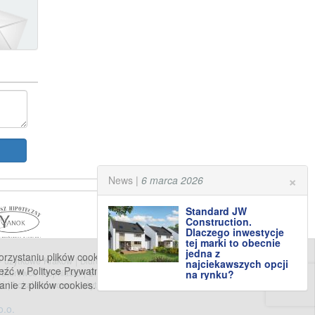
×
News |
6 marca 2026
Standard JW
Construction.
Dlaczego inwestycje
tej marki to obecnie
jedna z
staniu plików cookies (tzw. ciasteczek). Jeśli nie wyrażają
 - użytkowe Kraków
|
Biurowce Kraków
|
Biura do wynajęcia
najciekawszych opcji
eźć w Polityce Prywatności. Klikając przycisk „Wyrażam zgodę”
|
Biurowce Trójmiasto
|
Biura do wynajęcia Poznań
|
Biurowce
na rynku?
anie z plików cookies.
dź
|
Lokale biurowo - użytkowe Szczecin
|
Biurowce Szczecin
.o.