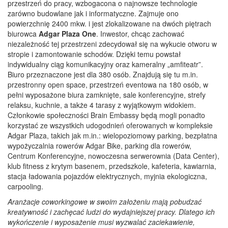
przestrzeń do pracy, wzbogacona o najnowsze technologie
zarówno budowlane jak i informatyczne. Zajmuje ono
powierzchnię 2400 mkw. i jest zlokalizowane na dwóch piętrach
biurowca
Adgar Plaza One
. Inwestor, chcąc zachować
niezależność tej przestrzeni zdecydował się na wykucie otworu w
stropie i zamontowanie schodów. Dzięki temu powstał
indywidualny ciąg komunikacyjny oraz kameralny „amfiteatr”.
Biuro przeznaczone jest dla 380 osób. Znajdują się tu m.in.
przestronny open space, przestrzeń eventowa na 180 osób, w
pełni wyposażone biura zamknięte, sale konferencyjne, strefy
relaksu, kuchnie, a także 4 tarasy z wyjątkowym widokiem.
Członkowie społeczności Brain Embassy będą mogli ponadto
korzystać ze wszystkich udogodnień oferowanych w kompleksie
Adgar Plaza, takich jak m.in.: wielopoziomowy parking, bezpłatna
wypożyczalnia rowerów Adgar Bike, parking dla rowerów,
Centrum Konferencyjne, nowoczesna serwerownia (Data Center),
klub fitness z krytym basenem, przedszkole, kafeteria, kawiarnia,
stacja ładowania pojazdów elektrycznych, myjnia ekologiczna,
carpooling.
Aranżacje coworkingowe w swoim założeniu mają pobudzać
kreatywność i zachęcać ludzi do wydajniejszej pracy. Dlatego ich
wykończenie i wyposażenie musi wyzwalać zaciekawienie,