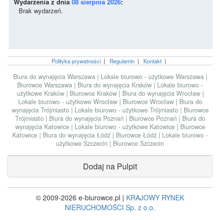
Wydarzenia z dnia
08 sierpnia 2026
:
Brak wydarzeń.
Polityka prywatności
|
Regulamin
|
Kontakt
|
Biura do wynajęcia Warszawa
|
Lokale biurowo - użytkowe Warszawa
|
Biurowce Warszawa
|
Biura do wynajęcia Kraków
|
Lokale biurowo -
użytkowe Kraków
|
Biurowce Kraków
|
Biura do wynajęcia Wrocław
|
Lokale biurowo - użytkowe Wrocław
|
Biurowce Wrocław
|
Biura do
wynajęcia Trójmiasto
|
Lokale biurowo - użytkowe Trójmiasto
|
Biurowce
Trójmiasto
|
Biura do wynajęcia Poznań
|
Biurowce Poznań
|
Biura do
wynajęcia Katowice
|
Lokale biurowo - użytkowe Katowice
|
Biurowce
Katowice
|
Biura do wynajęcia Łódź
|
Biurowce Łódź
|
Lokale biurowo -
użytkowe Szczecin
|
Biurowce Szczecin
Dodaj na Pulpit
© 2009-2026 e-biurowce.pl |
KRAJOWY RYNEK
NIERUCHOMOŚCI Sp. z o.o.