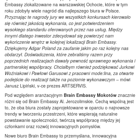
Embassy zlokalizowane na warszawskiej Ochocie, które w tym
roku zdobyły wiele nagród dla najlepszego biura w Polsce.
Przyznając te nagrody jury we wszystkich konkursach kierowało
się również jakością wykonania, co jest potwierdzeniem
wysokiego standardu oferowanych przez nas usług. Między
innymi dlatego inwestor zdecydował się powierzyć nam
wykończenie wnętrz w kolejnej lokalizacji Brain Embassy.
Dziękujemy Adgar Poland za zaufanie jakim po raz kolejny nas
obdarzył. Doświadczenia, które zebraliśmy razem przy
poprzednich realizacjach dawały pewność sprawnego wykonania i
partnerskiej współpracy. Chciałbym również podziękować Jurkowi
Woźniakowi i Pawłowi Garusowi z pracowni mode:lina, za otwarte
podejście do realizacji także na poziomie wykonawczym
– mówi
Janusz Lipiński, v-ce prezes ARTSERVIS.
Pod względem aranżacyjnym
Brain Embassy Mokotów
znacznie
różni się od Brain Embassy Al. Jerozolimskie. Cechą wspólną jest
to, że oba biura zostały zaprojektowane w oparciu o najnowsze
trendy w tworzeniu przestrzeni, które wspierają naturalne
powstawanie społeczności, twórczą współpracę między jej
członkami oraz rozwój innowacyjnych pomysłów.
Nowe biuro Brain Embassy to przemyślana, innowacyjna