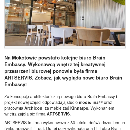
Na Mokotowie powstało kolejne biuro Brain
Embassy. Wykonawcą wnętrz tej kreatywnej
przestrzeni biurowej ponowie była firma
ARTSERVIS. Zobacz, jak wygląda nowe biuro Brain
Embassy!
Za koncepcję architektoniczną nowego biura Brain Embassy i
projekt nowej części odpowiadają studio
mode:lina™
oraz
pracownia
Archicon
, za meble zaś
Kinnarps
. Wykonaniem
wnętrz zajęła się firma
ARTSERVIS
.
ARTSERVIS to firma wykonawcza z 30-letnim doświadczeniem na
rynku aranżacji fit-out. Do tej pory wykonała ona I i II etap Brain