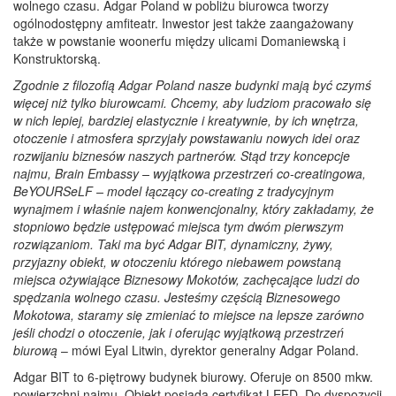
wolnego czasu. Adgar Poland w pobliżu biurowca tworzy
ogólnodostępny amfiteatr. Inwestor jest także zaangażowany
także w powstanie woonerfu między ulicami Domaniewską i
Konstruktorską.
Zgodnie z filozofią Adgar Poland nasze budynki mają być czymś
więcej niż tylko biurowcami. Chcemy, aby ludziom pracowało się
w nich lepiej, bardziej elastycznie i kreatywnie, by ich wnętrza,
otoczenie i atmosfera sprzyjały powstawaniu nowych idei oraz
rozwijaniu biznesów naszych partnerów. Stąd trzy koncepcje
najmu, Brain Embassy – wyjątkowa przestrzeń co-creatingowa,
BeYOURSeLF – model łączący co-creating z tradycyjnym
wynajmem i właśnie najem konwencjonalny, który zakładamy, że
stopniowo będzie ustępować miejsca tym dwóm pierwszym
rozwiązaniom. Taki ma być Adgar BIT, dynamiczny, żywy,
przyjazny obiekt, w otoczeniu którego niebawem powstaną
miejsca ożywiające Biznesowy Mokotów, zachęcające ludzi do
spędzania wolnego czasu. Jesteśmy częścią Biznesowego
Mokotowa, staramy się zmieniać to miejsce na lepsze zarówno
jeśli chodzi o otoczenie, jak i oferując wyjątkową przestrzeń
biurową
– mówi Eyal Litwin, dyrektor generalny Adgar Poland.
Adgar BIT to 6-piętrowy budynek biurowy. Oferuje on 8500 mkw.
powierzchni najmu. Obiekt posiada certyfikat LEED. Do dyspozycji