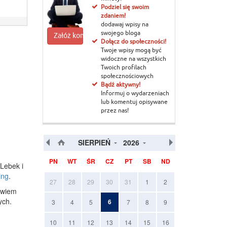
Podziel się swoim
zdaniem!
dodawaj wpisy na
swojego bloga
Załóż konto
Dołącz do społeczności!
Twoje wpisy mogą być
widoczne na wszystkich
Twoich profilach
społecznościowych
Bądź aktywny!
Informuj o wydarzeniach
lub komentuj opisywane
przez nas!
SIERPIEŃ
2026
PN
WT
ŚR
CZ
PT
SB
ND
Lebek i
ing
.
27
28
29
30
31
1
2
owiem
ych.
6
3
4
5
7
8
9
n
10
11
12
13
14
15
16