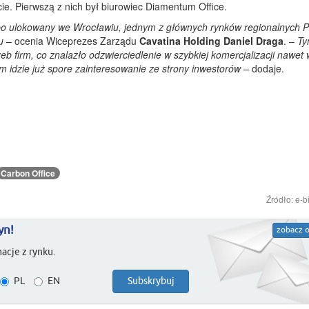
ie. Pierwszą z nich był biurowiec Diamentum Office.
 bo ulokowany we Wrocławiu, jednym z głównych rynków regionalnych Po
u
– ocenia Wiceprezes Zarządu
Cavatina Holding Daniel Draga
. –
T
eb firm, co znalazło odzwierciedlenie w szybkiej komercjalizacji nawet
 idzie już spore zainteresowanie ze strony inwestorów
– dodaje.
Carbon Office
Źródło: e-b
yn!
zobacz o
acje z rynku.
PL
EN