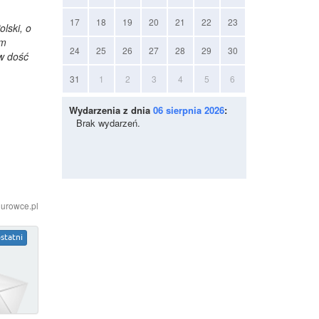
17
18
19
20
21
22
23
lski, o
ym
24
25
26
27
28
29
30
 w dość
31
1
2
3
4
5
6
Wydarzenia z dnia
06 sierpnia 2026
:
Brak wydarzeń.
iurowce.pl
statni