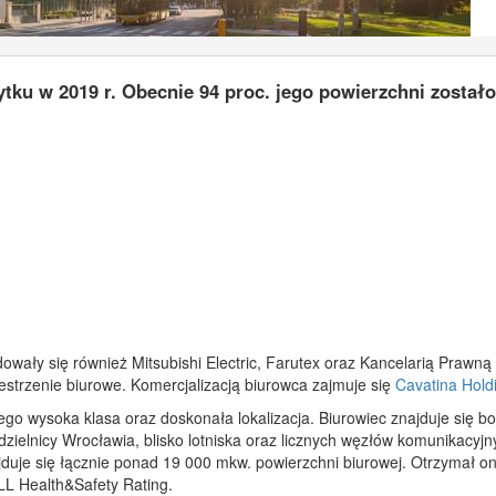
tku w 2019 r. Obecnie 94 proc. jego powierzchni zostało
ały się również Mitsubishi Electric, Farutex oraz Kancelarią Prawną 
zestrzenie biurowe. Komercjalizacją biurowca zajmuje się
Cavatina Hold
go wysoka klasa oraz doskonała lokalizacja. Biurowiec znajduje się b
dzielnicy Wrocławia, blisko lotniska oraz licznych węzłów komunikacyjn
duje się łącznie ponad 19 000 mkw. powierzchni biurowej. Otrzymał o
L Health&Safety Rating.