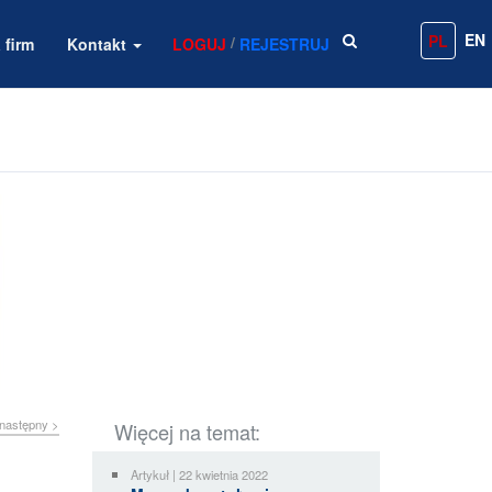
EN
PL
/
 firm
Kontakt
LOGUJ
REJESTRUJ
następny >
Więcej na temat:
Artykuł | 22 kwietnia 2022