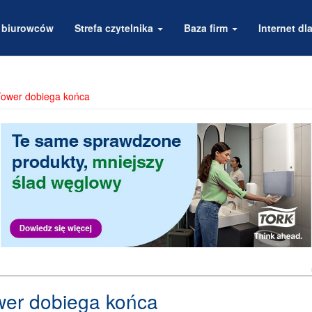
a biurowców
Strefa czytelnika
Baza firm
Internet dla
Tower dobiega końca
wer dobiega końca