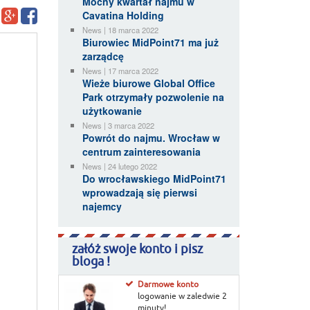
Mocny kwartał najmu w
Cavatina Holding
News | 18 marca 2022
Biurowiec MidPoint71 ma już
zarządcę
News | 17 marca 2022
Wieże biurowe Global Office
Park otrzymały pozwolenie na
użytkowanie
News | 3 marca 2022
Powrót do najmu. Wrocław w
centrum zainteresowania
News | 24 lutego 2022
Do wrocławskiego MidPoint71
wprowadzają się pierwsi
najemcy
załóż swoje konto i pisz
bloga !
Darmowe konto
logowanie w zaledwie 2
minuty!