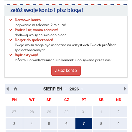
załóż swoje konto i pisz bloga !
Darmowe konto
logowanie w zaledwie 2 minuty!
Podziel się swoim zdaniem!
dodawaj wpisy na swojego bloga
Dołącz do społeczności!
Twoje wpisy mogą być widoczne na wszystkich Twoich profilach
społecznościowych
Bądź aktywny!
Informuj o wydarzeniach lub komentuj opisywane przez nas!
Załóż konto
SIERPIEŃ
2026
PN
WT
ŚR
CZ
PT
SB
ND
27
28
29
30
31
1
2
7
3
4
5
6
8
9