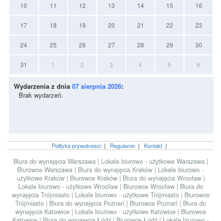
10
11
12
13
14
15
16
17
18
19
20
21
22
23
24
25
26
27
28
29
30
31
1
2
3
4
5
6
Wydarzenia z dnia
07 sierpnia 2026
:
Brak wydarzeń.
Polityka prywatności
|
Regulamin
|
Kontakt
|
Biura do wynajęcia Warszawa
|
Lokale biurowo - użytkowe Warszawa
|
Biurowce Warszawa
|
Biura do wynajęcia Kraków
|
Lokale biurowo -
użytkowe Kraków
|
Biurowce Kraków
|
Biura do wynajęcia Wrocław
|
Lokale biurowo - użytkowe Wrocław
|
Biurowce Wrocław
|
Biura do
wynajęcia Trójmiasto
|
Lokale biurowo - użytkowe Trójmiasto
|
Biurowce
Trójmiasto
|
Biura do wynajęcia Poznań
|
Biurowce Poznań
|
Biura do
wynajęcia Katowice
|
Lokale biurowo - użytkowe Katowice
|
Biurowce
Katowice
|
Biura do wynajęcia Łódź
|
Biurowce Łódź
|
Lokale biurowo -