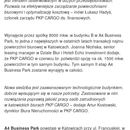
jest trendem obserwowanym w dużych przedsiębiorstwach.
Pozwala na efektywniejsze zarządzanie powierzchniami
biurowymi i optymalizację kosztową
– mówi Łukasz Hadyś,
członek zarządu PKP CARGO ds. finansowych.
Wynajęcie przez spółkę 8000 mkw. w budynku B w A4 Business
Park, to jedna z największych w ostatnich latach transakcji najmu
powierzchni biurowej w Katowicach. Joanna Nicińska, senior
leasing manager w Dziale Biur i Hoteli Echo Investment dodaje,
że PKP CARGO w czerwcu br. potwierdzi opcję na ok. 1500 mkw.
powierzchni w tym samym budynku. Tym samym II etap A4
Business Park zostanie wynajęty w całości.
Nowa siedziba jest zaawansowanym technologicznie budynkiem,
dobrze wpisującym się w nasze potrzeby. Zastosowane w nim
rozwiązania poprawią jakość pracy osób zatrudnionych
w katowickich biurach PKP CARGO
– dodaje Artur Kostowski,
dyrektor Biura Nieruchomości w PKP CARGO.
A4 Business Park
powstaje w Katowicach przy ul. Francuskiej, w