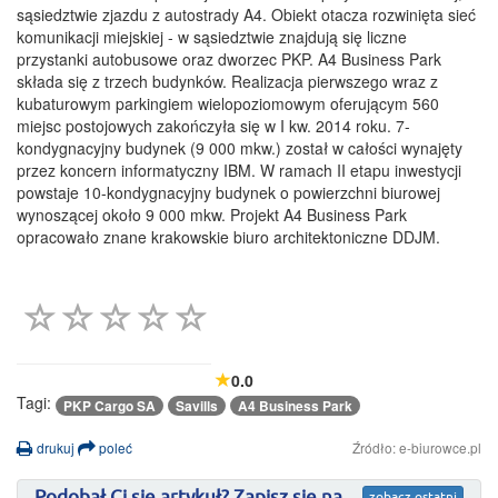
sąsiedztwie zjazdu z autostrady A4. Obiekt otacza rozwinięta sieć
komunikacji miejskiej - w sąsiedztwie znajdują się liczne
przystanki autobusowe oraz dworzec PKP. A4 Business Park
składa się z trzech budynków. Realizacja pierwszego wraz z
kubaturowym parkingiem wielopoziomowym oferującym 560
miejsc postojowych zakończyła się w I kw. 2014 roku. 7-
kondygnacyjny budynek (9 000 mkw.) został w całości wynajęty
przez koncern informatyczny IBM. W ramach II etapu inwestycji
powstaje 10-kondygnacyjny budynek o powierzchni biurowej
wynoszącej około 9 000 mkw. Projekt A4 Business Park
opracowało znane krakowskie biuro architektoniczne DDJM.
0.0
Tagi:
PKP Cargo SA
Savills
A4 Business Park
drukuj
poleć
Źródło: e-biurowce.pl
zobacz ostatni