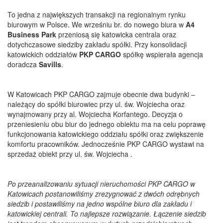
To jedna z największych transakcji na regionalnym rynku
biurowym w Polsce. We wrześniu br. do nowego biura w
A4
Business Park
przeniosą się katowicka centrala oraz
dotychczasowe siedziby zakładu spółki. Przy konsolidacji
katowickich oddziałów
PKP CARGO
spółkę wspierała agencja
doradcza
Savills
.
W Katowicach PKP CARGO zajmuje obecnie dwa budynki –
należący do spółki biurowiec przy ul. św. Wojciecha oraz
wynajmowany przy al. Wojciecha Korfantego. Decyzja o
przeniesieniu obu biur do jednego obiektu ma na celu poprawę
funkcjonowania katowickiego oddziału spółki oraz zwiększenie
komfortu pracowników. Jednocześnie PKP CARGO wystawi na
sprzedaż obiekt przy ul. św. Wojciecha .
Po przeanalizowaniu sytuacji nieruchomości PKP CARGO w
Katowicach postanowiliśmy zrezygnować z dwóch odrębnych
siedzib i postawiliśmy na jedno wspólne biuro dla zakładu i
katowickiej centrali. To najlepsze rozwiązanie. Łączenie siedzib