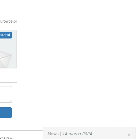
iurowce.pl
statni
×
News |
14 marca 2024