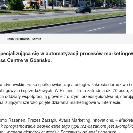
Olivia Business Centre
 specjalizująca się w automatyzacji procesów marketing
ess Centre w Gdańsku.
andynawskim rynku spółka świadcząca usługi w zakresie doradztwa i re
ngowych i sprzedażowych. W Finlandii firma zatrudnia ok. 70 osób, za
a oddziały współpracują głównie z dużymi przedsiębiorstwami, oferuj
ealizującymi szeroko pojęte działania marketingowe w Internecie.
omo Räsänen, Prezes Zarządu Avaus Marketing Innovations.
– Market
nak oprogramowanie dedykowane tego typu rozwiązaniom jest skomplik
ne i wymaga eksperckiej wiedzy. Począwszy od analizy danych