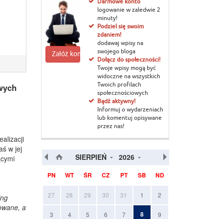
Darmowe konto
logowanie w zaledwie 2
minuty!
Podziel się swoim
zdaniem!
dodawaj wpisy na
swojego bloga
Załóż konto
Dołącz do społeczności!
Twoje wpisy mogą być
widoczne na wszystkich
owych
Twoich profilach
społecznościowych
Bądź aktywny!
Informuj o wydarzeniach
lub komentuj opisywane
przez nas!
alizacji
ś w jej
SIERPIEŃ
2026
ącymi
PN
WT
ŚR
CZ
PT
SB
ND
27
28
29
30
31
1
2
ing
owane, a
8
3
4
5
6
7
9