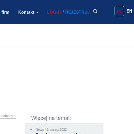
EN
PL
/
 firm
Kontakt
LOGUJ
REJESTRUJ
następny >
Więcej na temat:
News | 2 marca 2022