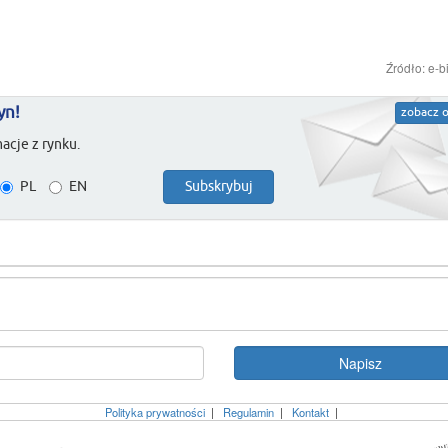
Źródło: e-b
yn!
zobacz o
acje z rynku.
PL
EN
Polityka prywatności
|
Regulamin
|
Kontakt
|