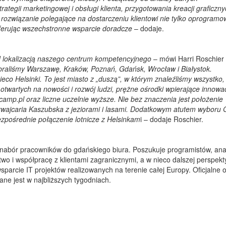
rategii marketingowej i obsługi klienta, przygotowania kreacji graficzny
 rozwiązanie polegające na dostarczeniu klientowi nie tylko oprogramo
ferując wszechstronne wsparcie doradcze
– dodaje.
ad lokalizacją naszego centrum kompetencyjnego
– mówi Harri Roschier
raliśmy Warszawę, Kraków, Poznań, Gdańsk, Wrocław i Białystok.
o Helsinki. To jest miasto z „duszą”, w którym znaleźliśmy wszystko, 
otwartych na nowości i rozwój ludzi, prężne ośrodki wpierające innowac
camp.pl oraz liczne uczelnie wyższe. Nie bez znaczenia jest położenie
 Szwajcaria Kaszubska z jeziorami i lasami. Dodatkowym atutem wyboru
zpośrednie połączenie lotnicze z Helsinkam
i – dodaje Roschier.
 nabór pracowników do gdańskiego biura. Poszukuje programistów, ana
wo i współpracę z klientami zagranicznymi, a w nieco dalszej perspekt
parcie IT projektów realizowanych na terenie całej Europy. Oficjalne 
ne jest w najbliższych tygodniach.