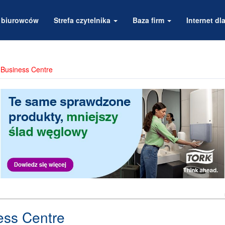
a biurowców
Strefa czytelnika
Baza firm
Internet dla
a Business Centre
ness Centre