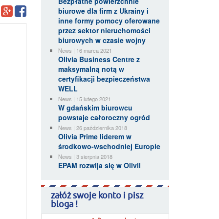
Bezpłatne powierzchnie
biurowe dla firm z Ukrainy i
inne formy pomocy oferowane
przez sektor nieruchomości
biurowych w czasie wojny
News | 16 marca 2021
Olivia Business Centre z
maksymalną notą w
certyfikacji bezpieczeństwa
WELL
News | 15 lutego 2021
W gdańskim biurowcu
powstaje całoroczny ogród
News | 26 października 2018
Olivia Prime liderem w
środkowo-wschodniej Europie
News | 3 sierpnia 2018
EPAM rozwija się w Olivii
załóż swoje konto i pisz
bloga !