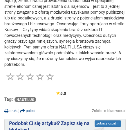
Sądzę, że możliwość prowadzenia działalności w specjalnej
strefie ekonomicznej jest istotna dla najemców - jest to z jednej
strony związane z ofertą możliwości uzyskania pomocy publicznej
lub ulg podatkowych, a z drugiej strony z potencjałem sąsiedztwa
branżowego i biznesowego. Obserwując firmy operujące w strefie
Kraków – Czyżyny widać skupienie branż z sektora IT,
nowoczesnych technologii oraz medycyny. Obecność dużych
graczy przyciąga mniejszych, synergia branżowa zachęca
kolejnych. Tym samym oferta NAUTILUSA cieszy się
zainteresowaniem głównie podmiotów z takich właśnie branż. A
my cieszymy się, że możemy kompleksowo wyjść naprzeciw ich
potrzebom.
5.0
Tagi:
NAUTILUS
drukuj
poleć
Źródło: e-biurowce.pl
Podobał Ci się artykuł? Zapisz się na
zobacz ostatni