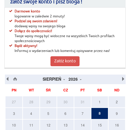
załóż swoje konto i pisz bloga !
Darmowe konto
logowanie w zaledwie 2 minuty!
Podziel się swoim zdaniem!
dodawaj wpisy na swojego bloga
Dołącz do społeczności!
Twoje wpisy mogą być widoczne na wszystkich Twoich profilach
społecznościowych
Bądź aktywny!
Informuj o wydarzeniach lub komentuj opisywane przez nas!
Załóż konto
SIERPIEŃ
2026
PN
WT
ŚR
CZ
PT
SB
ND
27
28
29
30
31
1
2
8
3
4
5
6
7
9
10
11
12
13
14
15
16