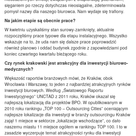
sięganiem po rzeczy dotychczas nieosiągalne, zdeterminowała
pomysł nazwy dla naszego biurowca. Nam wydaje się trafiony.
Na jakim etapie są obecnie prace?
W kwietniu uzyskaliśmy stan surowy-zamknięty, aktualnie
rozpoczęliśmy prace typowe dla etapu instalacyjnego. Wszystko
wskazuje na to, że uda nam się dalsze prace poprowadzić
również planowo i oddać budynek zgodnie z zapowiedziami pod
koniec czwartego kwartału bieżącego roku.
Czy rynek krakowski jest atrakcyjny dla inwestycji biurowo-
medycznych?
Większość raportów branżowych mówi, że Kraków, obok
Wrocławia i Warszawy, to jeden z najbardziej atrakcyjnych rynków
inwestycji biurowych. Według „Światowego Raportu
Inwestycyjnego” UNCTAD z 2011 roku, Kraków okazał się
najlepszą lokalizacją dla projektów BPO. W opublikowanym w
2010 roku rankingu „TOP 100 – Outsourcing Cities” oceniającym
najlepsze lokalizacje dla inwestycji w branży outsourcingu Kraków
zajął 1 miejsce w sektorze „lokalizacje wschodzące”, co dało
naszemu miastu 11 miejsce ogółem w rankingu TOP 100. I to w
zasadzie wyczerpuje temat atrakcyjności rynku dla inwestycji