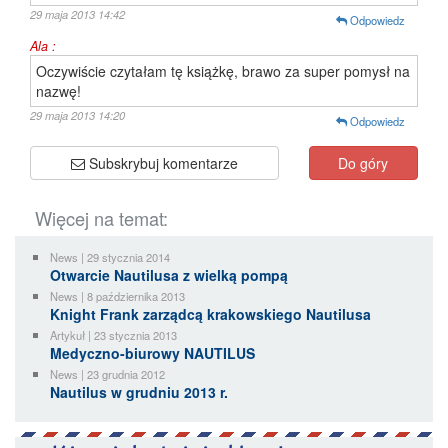
29 maja 2013 14:42
Odpowiedz
Ala :
Oczywiście czytałam tę książkę, brawo za super pomysł na
nazwę!
29 maja 2013 14:20
Odpowiedz
Subskrybuj komentarze
Do góry
Więcej na temat:
News | 29 stycznia 2014
Otwarcie Nautilusa z wielką pompą
News | 8 października 2013
Knight Frank zarządcą krakowskiego Nautilusa
Artykuł | 23 stycznia 2013
Medyczno-biurowy NAUTILUS
News | 23 grudnia 2012
Nautilus w grudniu 2013 r.