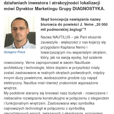
działaniach inwestora i atrakcyjności lokalizacji
mówi Dyrektor Marketingu Grupy DIAGNOSTYKA.
Skąd koncepcja nawiązania nazwy
biurowca do powieści J. Verne „20 000
mil podmorskiej żeglugi”?
Nazwa NAUTILUS – jak Pani słusznie
zauważyła - większości z nas kojarzy się
przygodami Kapitana Nemo i
towarzyszącym mu wspaniałym okrętem,
Grzegorz Polus
który, jak na swoją epokę, był szalenie
nowoczesny. Verne zaproponował w swoim Nautilusie
architekturę i technologie, które dopiero w przyszłości miały
zostać zastosowane w realnych okrętach podwodnych, między
innymi śluzy powietrzne, wodoszczelne grodzie czy napęd
elektryczny. Nautilus miał również znakomicie wyposażone
wnętrze.
My podobnie staramy się kreować nasz budynek - nowoczesne i
niebanalne rozwiązania konstrukcyjne w połączeniu z eleganckim
i funkcjonalnym wnętrzem. Zastosowana więc symbolika
najnowszych technologii w połączeniu z symboliką
niecodziennych emocji, związanych z eksploracją, poznaniem,