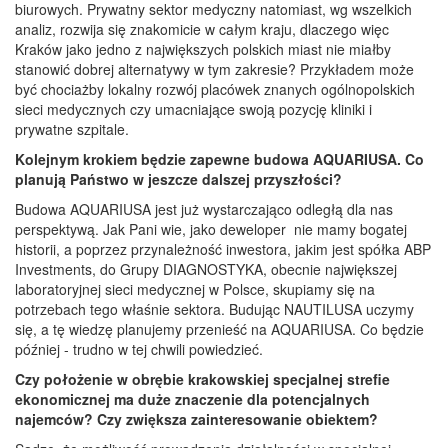
biurowych. Prywatny sektor medyczny natomiast, wg wszelkich
analiz, rozwija się znakomicie w całym kraju, dlaczego więc
Kraków jako jedno z największych polskich miast nie miałby
stanowić dobrej alternatywy w tym zakresie? Przykładem może
być chociażby lokalny rozwój placówek znanych ogólnopolskich
sieci medycznych czy umacniające swoją pozycję kliniki i
prywatne szpitale.
Kolejnym krokiem będzie zapewne budowa AQUARIUSA. Co
planują Państwo w jeszcze dalszej przyszłości?
Budowa AQUARIUSA jest już wystarczająco odległą dla nas
perspektywą. Jak Pani wie, jako deweloper nie mamy bogatej
historii, a poprzez przynależność inwestora, jakim jest spółka ABP
Investments, do Grupy DIAGNOSTYKA, obecnie największej
laboratoryjnej sieci medycznej w Polsce, skupiamy się na
potrzebach tego właśnie sektora. Budując NAUTILUSA uczymy
się, a tę wiedzę planujemy przenieść na AQUARIUSA. Co będzie
później - trudno w tej chwili powiedzieć.
Czy położenie w obrębie krakowskiej specjalnej strefie
ekonomicznej ma duże znaczenie dla potencjalnych
najemców? Czy zwiększa zainteresowanie obiektem?