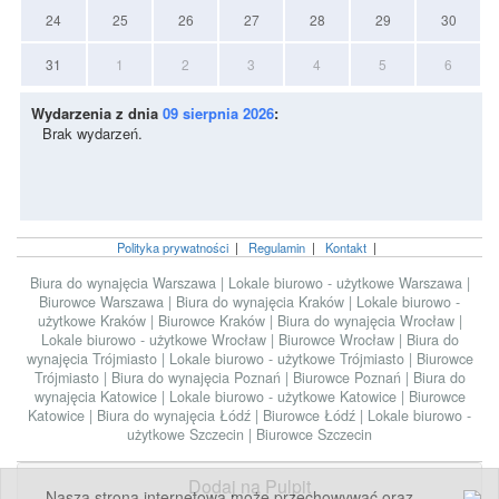
24
25
26
27
28
29
30
31
1
2
3
4
5
6
Wydarzenia z dnia
09 sierpnia 2026
:
Brak wydarzeń.
Polityka prywatności
|
Regulamin
|
Kontakt
|
Biura do wynajęcia Warszawa
|
Lokale biurowo - użytkowe Warszawa
|
Biurowce Warszawa
|
Biura do wynajęcia Kraków
|
Lokale biurowo -
użytkowe Kraków
|
Biurowce Kraków
|
Biura do wynajęcia Wrocław
|
Lokale biurowo - użytkowe Wrocław
|
Biurowce Wrocław
|
Biura do
wynajęcia Trójmiasto
|
Lokale biurowo - użytkowe Trójmiasto
|
Biurowce
Trójmiasto
|
Biura do wynajęcia Poznań
|
Biurowce Poznań
|
Biura do
wynajęcia Katowice
|
Lokale biurowo - użytkowe Katowice
|
Biurowce
Katowice
|
Biura do wynajęcia Łódź
|
Biurowce Łódź
|
Lokale biurowo -
użytkowe Szczecin
|
Biurowce Szczecin
Dodaj na Pulpit
Nasza strona internetowa może przechowywać oraz