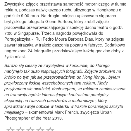
Zwycięskie zdjęcie przedstawia samotność motorniczego w tłumie
reklam, podczas największego ruchu ulicznego w Hongkongu o
godzinie 9.00 rano. Na drugim miejscu uplasowała się praca
brytyjskiego fotografa Glenn Surtees, który zrobił zdjęcie
pracownika przeprowadzającego inspekcję dachu teatru o godz.
7:00 w Singapurze. Trzecia nagroda powędrowała do
Portugalczyka - Rui Pedro Moura Barbosa Dias, który na zdjęciu
zawarł strażaka w trakcie gaszenia pożaru w fabryce. Dodatkowo
nagrodzono 24 fotografie przedstawiające każdą godzinę doby z
życia miast.
Bardzo się cieszę ze zwycięstwa w konkursie, do którego
napłynęło tak dużo inspirujących fotografii. Zdjęcie zrobiłem na
krótko po tym jak się przeprowadziłem do Hong Kongu i byłem
przytłoczony ilością wszechobecnych tam reklam. Kiedy
przyjrzałem się uważniej, dostrzegłem, że reklama zamieszczona
na tramwaju będzie interesującym kontrastem pomiędzy
ekspresją na twarzach pasażerów a motorniczym, który
sprawdzał swoje odbicie w lusterku w trakcie porannego szczytu
miejskiego
– skomentował Mark French, zwycięzca Urban
Photographer of the Year 2013.