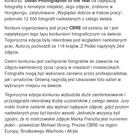
konkursu
Urban Photographer of the Year
na najlepszą
fotografię o tematyce miejskiej. Jego zdjęcie, zrobione w
Hongkongu, zatytułowane „Wyglądać dobrze w trakcie pracy”,
pokonało 12 500 fotografii nadesłanych z całego świata.
Konkurs organizowany jest przez
CBRE
od sześciu lat i jest
największym tego typu konkursem fotograficznym na świecie.
Tegoroczna edycja była rekordowa pod względem nadesłanych
prac. Autorzy pochodzili ze 118 krajów. Z Polski napłynęły 264
zdjęcia.
Celem konkursu jest zachęcenie fotografów do zawarcia na
zdjęciu kwintesencji życia i pracy w miastach i miasteczkach.
Fotografie mogą być wykonane zarówno przez profesjonalistów,
jak i amatorów. Główną nagrodą jest luksusowe foto-safari w
wybranym miejscu na świecie.
Tegoroczna edycja konkursu wzbudziła duże zainteresowanie i
przyciągnęła rekordową liczbę uczestników z całego świata. Jury
miało trudne zadanie aby wybrać najlepsze zdjęcie, gdyż poziom
nadesłanych prac był bardzo wysoki. Jednakże wszyscy byli
zgodni, że to mistrzowskie zdjęcie Marka Frencha jest numerem
jeden
- powiedział Michael Strong, Prezes CBRE na region
Europy, Środkowego-Wschodu i Afryki.