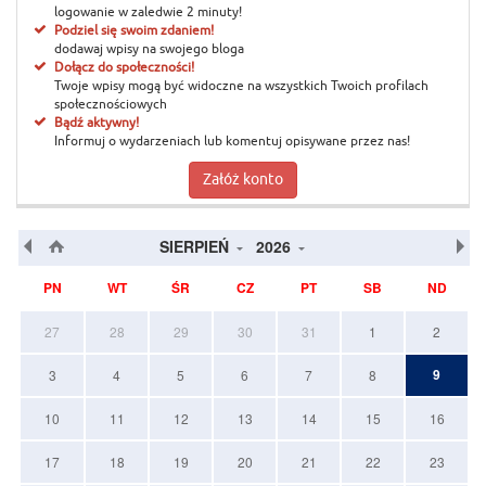
logowanie w zaledwie 2 minuty!
Podziel się swoim zdaniem!
dodawaj wpisy na swojego bloga
Dołącz do społeczności!
Twoje wpisy mogą być widoczne na wszystkich Twoich profilach
społecznościowych
Bądź aktywny!
Informuj o wydarzeniach lub komentuj opisywane przez nas!
Załóż konto
SIERPIEŃ
2026
PN
WT
ŚR
CZ
PT
SB
ND
27
28
29
30
31
1
2
9
3
4
5
6
7
8
10
11
12
13
14
15
16
17
18
19
20
21
22
23