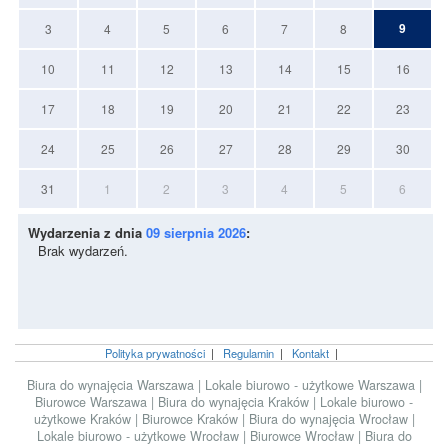
9
3
4
5
6
7
8
10
11
12
13
14
15
16
17
18
19
20
21
22
23
24
25
26
27
28
29
30
31
1
2
3
4
5
6
Wydarzenia z dnia
09 sierpnia 2026
:
Brak wydarzeń.
Polityka prywatności
|
Regulamin
|
Kontakt
|
Biura do wynajęcia Warszawa
|
Lokale biurowo - użytkowe Warszawa
|
Biurowce Warszawa
|
Biura do wynajęcia Kraków
|
Lokale biurowo -
użytkowe Kraków
|
Biurowce Kraków
|
Biura do wynajęcia Wrocław
|
Lokale biurowo - użytkowe Wrocław
|
Biurowce Wrocław
|
Biura do