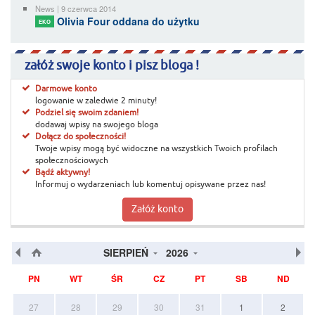
News | 9 czerwca 2014
Olivia Four oddana do użytku
EKO
załóż swoje konto i pisz bloga !
Darmowe konto
logowanie w zaledwie 2 minuty!
Podziel się swoim zdaniem!
dodawaj wpisy na swojego bloga
Dołącz do społeczności!
Twoje wpisy mogą być widoczne na wszystkich Twoich profilach
społecznościowych
Bądź aktywny!
Informuj o wydarzeniach lub komentuj opisywane przez nas!
Załóż konto
SIERPIEŃ
2026
PN
WT
ŚR
CZ
PT
SB
ND
27
28
29
30
31
1
2