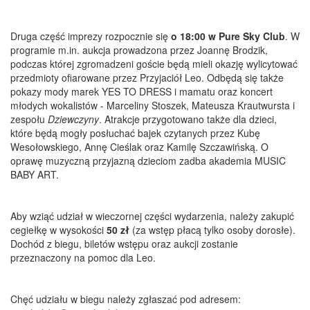
Druga część imprezy rozpocznie się
o 18:00 w Pure Sky Club
. W
programie m.in. aukcja prowadzona przez Joannę Brodzik,
podczas której zgromadzeni goście będą mieli okazję wylicytować
przedmioty ofiarowane przez Przyjaciół Leo. Odbędą się także
pokazy mody marek YES TO DRESS i mamatu oraz koncert
młodych wokalistów - Marceliny Stoszek, Mateusza Krautwursta i
zespołu
Dziewczyny
. Atrakcje przygotowano także dla dzieci,
które będą mogły posłuchać bajek czytanych przez Kubę
Wesołowskiego, Annę Cieślak oraz Kamilę Szczawińską. O
oprawę muzyczną przyjazną dzieciom zadba akademia MUSIC
BABY ART.
Aby wziąć udział w wieczornej części wydarzenia, należy zakupić
cegiełkę w wysokości
50 zł
(za wstęp płacą tylko osoby dorosłe).
Dochód z biegu, biletów wstępu oraz aukcji zostanie
przeznaczony na pomoc dla Leo.
Chęć udziału w biegu należy zgłaszać pod adresem: