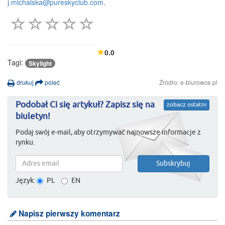
j.michalska@pureskyclub.com
.
0.0
Tagi:
Skylight
drukuj
poleć
Źródło: e-biurowce.pl
Podobał Ci się artykuł? Zapisz się na
zobacz ostatni
biuletyn!
Podaj swój e-mail, aby otrzymywać najnowsze informacje z
rynku.
Język:
PL
EN
Napisz pierwszy komentarz