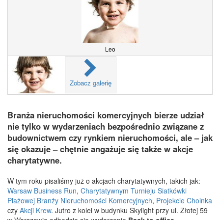
Leo
Zobacz galerię
Branża nieruchomości komercyjnych bierze udział
nie tylko w wydarzeniach bezpośrednio związane z
budownictwem czy rynkiem nieruchomości, ale – jak
się okazuje – chętnie angażuje się także w akcje
charytatywne.
W tym roku pisaliśmy już o akcjach charytatywnych, takich jak:
Warsaw Business Run
,
Charytatywnym Turnieju Siatkówki
Plażowej Branży Nieruchomości Komercyjnych
,
Projekcie Choinka
czy
Akcji Krew
. Jutro z kolei w budynku Skylight przy ul. Złotej 59
w Warszawie odbędzie się wydarzenie
Back to office
,