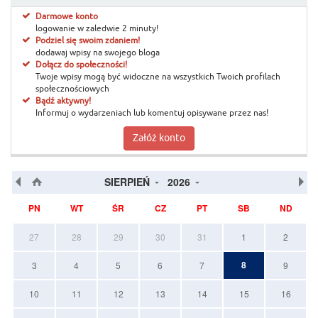
Darmowe konto
logowanie w zaledwie 2 minuty!
Podziel się swoim zdaniem!
dodawaj wpisy na swojego bloga
Dołącz do społeczności!
Twoje wpisy mogą być widoczne na wszystkich Twoich profilach
społecznościowych
Bądź aktywny!
Informuj o wydarzeniach lub komentuj opisywane przez nas!
Załóż konto
SIERPIEŃ
2026
PN
WT
ŚR
CZ
PT
SB
ND
27
28
29
30
31
1
2
8
3
4
5
6
7
9
10
11
12
13
14
15
16