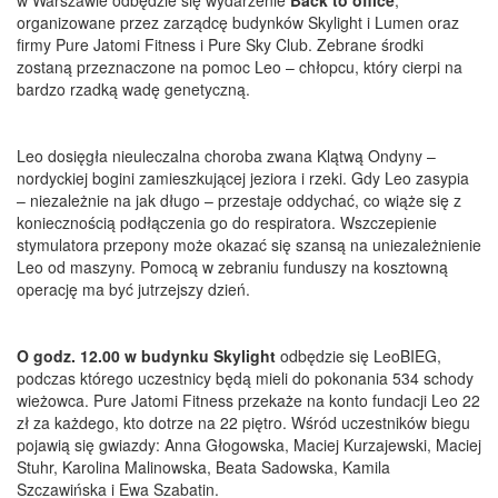
organizowane przez zarządcę budynków Skylight i Lumen oraz
firmy Pure Jatomi Fitness i Pure Sky Club. Zebrane środki
zostaną przeznaczone na pomoc Leo – chłopcu, który cierpi na
bardzo rzadką wadę genetyczną.
Leo dosięgła nieuleczalna choroba zwana Klątwą Ondyny –
nordyckiej bogini zamieszkującej jeziora i rzeki. Gdy Leo zasypia
– niezależnie na jak długo – przestaje oddychać, co wiąże się z
koniecznością podłączenia go do respiratora. Wszczepienie
stymulatora przepony może okazać się szansą na uniezależnienie
Leo od maszyny. Pomocą w zebraniu funduszy na kosztowną
operację ma być jutrzejszy dzień.
O godz. 12.00 w budynku Skylight
odbędzie się LeoBIEG,
podczas którego uczestnicy będą mieli do pokonania 534 schody
wieżowca. Pure Jatomi Fitness przekaże na konto fundacji Leo 22
zł za każdego, kto dotrze na 22 piętro. Wśród uczestników biegu
pojawią się gwiazdy: Anna Głogowska, Maciej Kurzajewski, Maciej
Stuhr, Karolina Malinowska, Beata Sadowska, Kamila
Szczawińska i Ewa Szabatin.