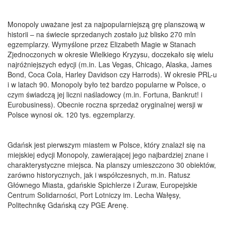
Monopoly uważane jest za najpopularniejszą grę planszową w
historii – na świecie sprzedanych zostało już blisko 270 mln
egzemplarzy. Wymyślone przez Elizabeth Magie w Stanach
Zjednoczonych w okresie Wielkiego Kryzysu, doczekało się wielu
najróżniejszych edycji (m.in. Las Vegas, Chicago, Alaska, James
Bond, Coca Cola, Harley Davidson czy Harrods). W okresie PRL-u
i w latach 90. Monopoly było też bardzo popularne w Polsce, o
czym świadczą jej liczni naśladowcy (m.in. Fortuna, Bankrut! i
Eurobusiness). Obecnie roczna sprzedaż oryginalnej wersji w
Polsce wynosi ok. 120 tys. egzemplarzy.
Gdańsk jest pierwszym miastem w Polsce, który znalazł się na
miejskiej edycji Monopoly, zawierającej jego najbardziej znane i
charakterystyczne miejsca. Na planszy umieszczono 30 obiektów,
zarówno historycznych, jak i współczesnych, m.in. Ratusz
Głównego Miasta, gdańskie Spichlerze i Żuraw, Europejskie
Centrum Solidarności, Port Lotniczy im. Lecha Wałęsy,
Politechnikę Gdańską czy PGE Arenę.