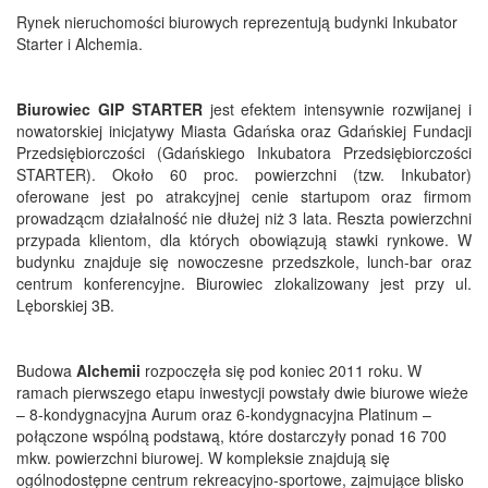
Rynek nieruchomości biurowych reprezentują budynki Inkubator
Starter i Alchemia.
Biurowiec GIP STARTER
jest efektem intensywnie rozwijanej i
nowatorskiej inicjatywy Miasta Gdańska oraz Gdańskiej Fundacji
Przedsiębiorczości (Gdańskiego Inkubatora Przedsiębiorczości
STARTER). Około 60 proc. powierzchni (tzw. Inkubator)
oferowane jest po atrakcyjnej cenie startupom oraz firmom
prowadzącm działalność nie dłużej niż 3 lata. Reszta powierzchni
przypada klientom, dla których obowiązują stawki rynkowe. W
budynku znajduje się nowoczesne przedszkole, lunch-bar oraz
centrum konferencyjne. Biurowiec zlokalizowany jest przy ul.
Lęborskiej 3B.
Budowa
Alchemii
rozpoczęła się pod koniec 2011 roku. W
ramach pierwszego etapu inwestycji powstały dwie biurowe wieże
– 8-kondygnacyjna Aurum oraz 6-kondygnacyjna Platinum –
połączone wspólną podstawą, które dostarczyły ponad 16 700
mkw. powierzchni biurowej. W kompleksie znajdują się
ogólnodostępne centrum rekreacyjno-sportowe, zajmujące blisko