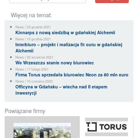
Więcej na temat:
News | 23 grudnia 2021
Kinnarps z nową siedzibą w gdańskiej Alchemii
News | 15 grudnia 2021
Interbiuro – projekt i realizacja fit outu w gdańskiej
Alchemii
News | 22 września 2021
We Wrzeszczu stanie nowy biurowiec
News | 17 lutego 2021
Firma Torus sprzedała biurowiec Neon za 80 mln euro
News | 10 czerwca 2020
Officyna w Gdańsku – wiecha nad II etapem
inwestycji
Powiązane firmy