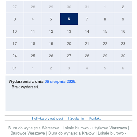
27
28
29
30
31
1
2
6
3
4
5
7
8
9
10
11
12
13
14
15
16
17
18
19
20
21
22
23
24
25
26
27
28
29
30
31
1
2
3
4
5
6
Wydarzenia z dnia
06 sierpnia 2026
:
Brak wydarzeń.
Polityka prywatności
|
Regulamin
|
Kontakt
|
Biura do wynajęcia Warszawa
|
Lokale biurowo - użytkowe Warszawa
|
Biurowce Warszawa
|
Biura do wynajęcia Kraków
|
Lokale biurowo -